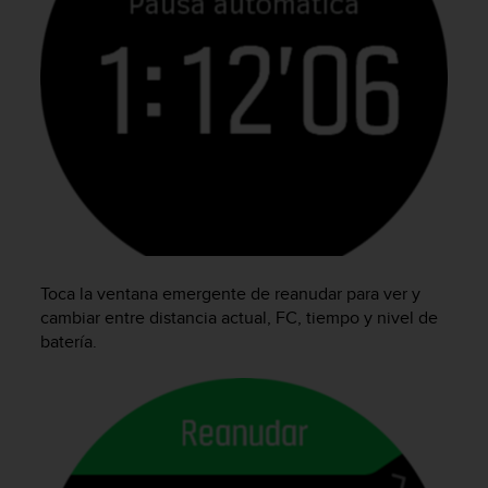
c
o
n
f
o
r
m
i
d
a
d
A
A
Toca la ventana emergente de reanudar para ver y
e
cambiar entre distancia actual, FC, tiempo y nivel de
n
batería.
e
s
t
e
s
i
t