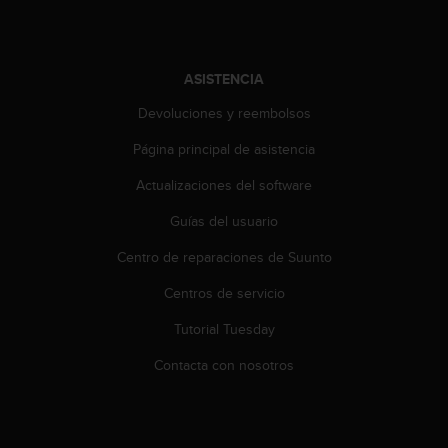
c
o
n
t
ASISTENCIA
e
n
Devoluciones y reembolsos
i
Página principal de asistencia
d
o
Actualizaciones del software
w
e
Guías del usuario
b
(
Centro de reparaciones de Suunto
W
e
Centros de servicio
b
Tutorial Tuesday
C
o
Contacta con nosotros
n
t
e
n