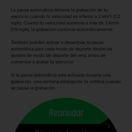
m
i
La pausa automática detiene la grabación de tu
s
ejercicio cuando tu velocidad es inferior a 2 km/h (1,2
o
mph). Cuanto tu velocidad aumenta a más de 3 km/h
d
(1,9 mph), la grabación continua automáticamente.
e
a
l
También puedes activar o desactivar la pausa
c
automática para cada modo de deporte desde los
a
ajustes de modo de deporte del reloj antes de
n
comenzar a grabar tu ejercicio.
z
a
Si la pausa automática está activada durante una
r
grabación, una ventana emergente te notifica cuando
e
se pausa la grabación.
l
n
i
v
e
l
d
e