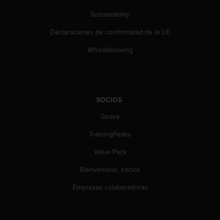
s
Sustainability
,
W
Declaraciones de conformidad de la UE
C
A
Whistleblowing
G
)
2
.
0
SOCIOS
y
o
Strava
t
TrainingPeaks
r
a
Value Pack
s
n
Bienvenidos, socios
o
r
Empresas colaboradoras
m
a
s