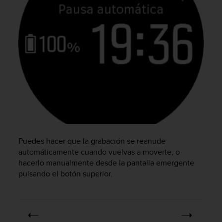
i
o
w
e
b
d
e
a
c
u
e
r
d
o
Puedes hacer que la grabación se reanude
c
o
automáticamente cuando vuelvas a moverte, o
n
hacerlo manualmente desde la pantalla emergente
l
pulsando el botón superior.
a
s
P
a
u