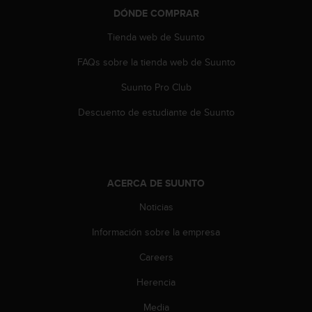
t
DÓNDE COMPRAR
A
c
Tienda web de Suunto
c
e
FAQs sobre la tienda web de Suunto
s
s
Suunto Pro Club
i
Descuento de estudiante de Suunto
b
i
l
i
t
y
ACERCA DE SUUNTO
G
Noticias
u
i
Información sobre la empresa
d
e
Careers
l
i
Herencia
n
Media
e