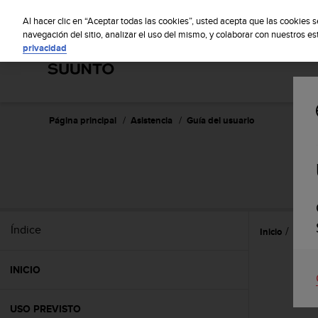
S
S
u
Al hacer clic en “Aceptar todas las cookies”, usted acepta que las cookies 
u
navegación del sitio, analizar el uso del mismo, y colaborar con nuestros e
privacidad
n
t
o
m
a
n
Página principal
Asistencia
Guía del usuario
t
i
e
n
e
s
u
Índice
Inicio
Insta
c
o
m
INICIO
p
r
o
USO PREVISTO