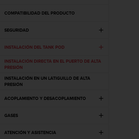
m
i
s
COMPATIBILIDAD DEL PRODUCTO
o
d
SEGURIDAD
e
a
l
INSTALACIÓN DEL TANK POD
c
a
INSTALACIÓN DIRECTA EN EL PUERTO DE ALTA
n
PRESIÓN
z
a
INSTALACIÓN EN UN LATIGUILLO DE ALTA
r
PRESIÓN
e
l
ACOPLAMIENTO Y DESACOPLAMIENTO
n
i
v
GASES
e
l
d
ATENCIÓN Y ASISTENCIA
e