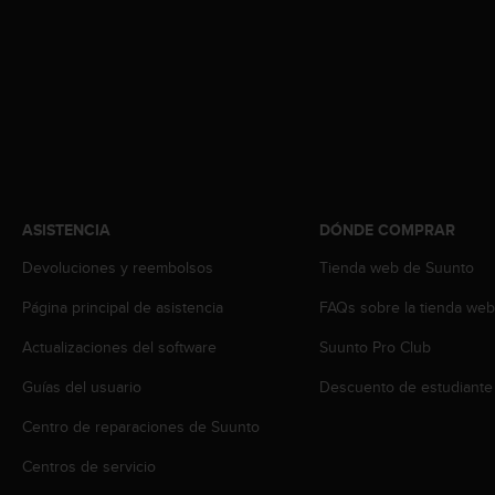
t
a
s
d
e
a
c
c
e
s
ASISTENCIA
DÓNDE COMPRAR
i
b
Devoluciones y reembolsos
Tienda web de Suunto
i
l
Página principal de asistencia
FAQs sobre la tienda we
i
Actualizaciones del software
Suunto Pro Club
d
a
Guías del usuario
Descuento de estudiante
d
p
Centro de reparaciones de Suunto
a
r
Centros de servicio
a