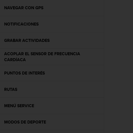
i
o
NAVEGAR CON GPS
w
e
NOTIFICACIONES
b
d
e
GRABAR ACTIVIDADES
a
c
ACOPLAR EL SENSOR DE FRECUENCIA
u
CARDÍACA
e
r
d
PUNTOS DE INTERÉS
o
c
RUTAS
o
n
l
MENÚ SERVICE
a
s
P
MODOS DE DEPORTE
a
u