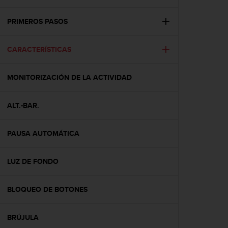
m
i
s
PRIMEROS PASOS
o
d
CARACTERÍSTICAS
e
a
l
MONITORIZACIÓN DE LA ACTIVIDAD
c
a
n
ALT.-BAR.
z
a
r
PAUSA AUTOMÁTICA
e
l
LUZ DE FONDO
n
i
v
BLOQUEO DE BOTONES
e
l
d
BRÚJULA
e