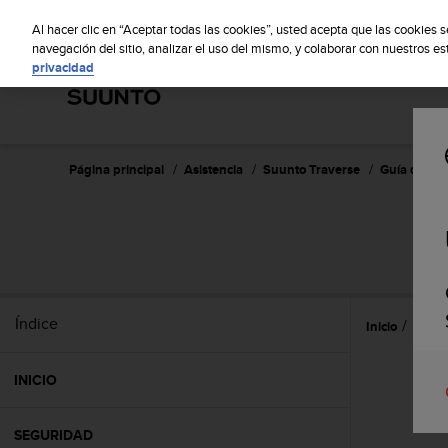
S
S
u
Al hacer clic en “Aceptar todas las cookies”, usted acepta que las cookies 
u
navegación del sitio, analizar el uso del mismo, y colaborar con nuestros e
privacidad
n
t
o
m
a
n
Página principal
Asistencia
Suunto Traverse
Guía del usu
t
i
e
n
e
s
u
Índice
Inicio
Caract
c
o
m
INICIO
p
r
o
SEGURIDAD