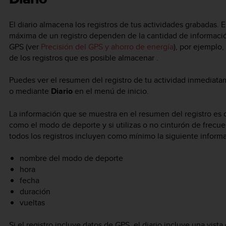
El diario almacena los registros de tus actividades grabadas.
máxima de un registro dependen de la cantidad de información
GPS (ver
Precisión del GPS y ahorro de energía
), por ejemplo
de los registros que es posible almacenar .
Puedes ver el resumen del registro de tu actividad inmediata
o mediante
Diario
en el menú de inicio.
La información que se muestra en el resumen del registro es
como el modo de deporte y si utilizas o no cinturón de frecu
todos los registros incluyen como mínimo la siguiente inform
nombre del modo de deporte
hora
fecha
duración
vueltas
Si el registro incluye datos de GPS, el diario incluye una vist