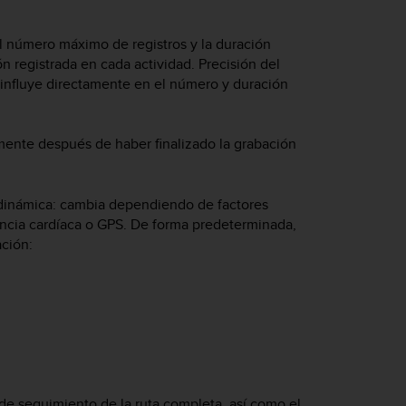
 El número máximo de registros y la duración
 registrada en cada actividad. Precisión del
, influye directamente en el número y duración
mente después de haber finalizado la grabación
 dinámica: cambia dependiendo de factores
encia cardíaca o GPS. De forma predeterminada,
ación:
a de seguimiento de la ruta completa, así como el