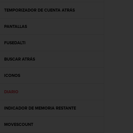
c
o
TEMPORIZADOR DE CUENTA ATRÁS
n
f
PANTALLAS
o
r
m
FUSEDALTI
i
d
a
BUSCAR ATRÁS
d
A
A
ICONOS
e
n
DIARIO
e
s
t
INDICADOR DE MEMORIA RESTANTE
e
s
i
MOVESCOUNT
t