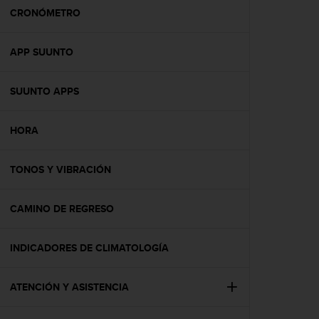
t
CRONÓMETRO
a
s
APP SUUNTO
d
e
a
SUUNTO APPS
c
c
e
HORA
s
i
b
TONOS Y VIBRACIÓN
i
l
CAMINO DE REGRESO
i
d
a
INDICADORES DE CLIMATOLOGÍA
d
p
a
ATENCIÓN Y ASISTENCIA
r
a