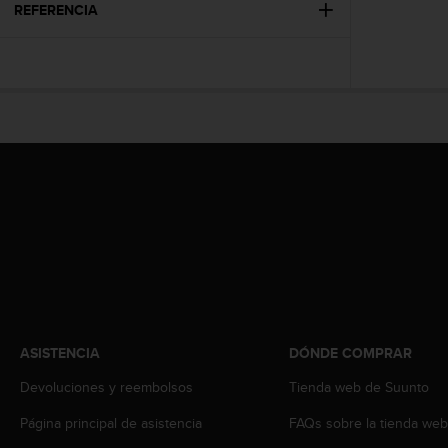
c
REFERENCIA
o
n
t
e
n
i
d
o
w
e
b
(
W
e
b
C
o
ASISTENCIA
DÓNDE COMPRAR
n
Devoluciones y reembolsos
Tienda web de Suunto
t
e
Página principal de asistencia
FAQs sobre la tienda we
n