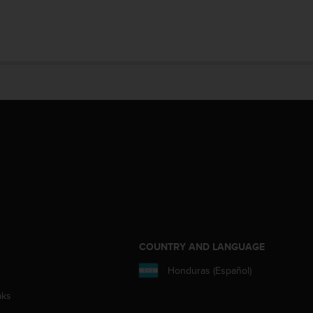
COUNTRY AND LANGUAGE
Honduras (Español)
aks