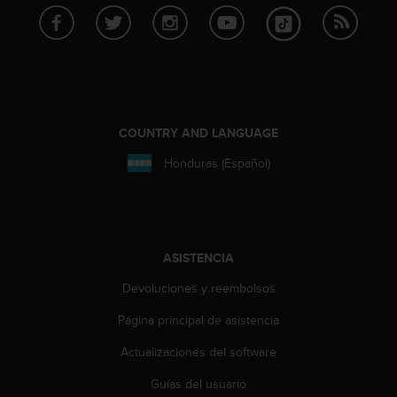
i
o
w
e
b
d
e
a
COUNTRY AND LANGUAGE
c
Honduras (Español)
u
e
r
d
o
c
ASISTENCIA
o
n
Devoluciones y reembolsos
l
Página principal de asistencia
a
s
Actualizaciones del software
P
a
Guías del usuario
u