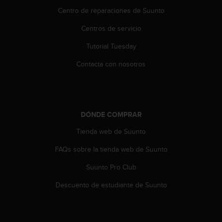
t
Centro de reparaciones de Suunto
a
s
Centros de servicio
d
Tutorial Tuesday
e
a
Contacta con nosotros
c
c
e
s
i
DÓNDE COMPRAR
b
i
Tienda web de Suunto
l
i
FAQs sobre la tienda web de Suunto
d
a
Suunto Pro Club
d
Descuento de estudiante de Suunto
p
a
r
a