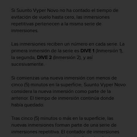
m
i
Si
Suunto Vyper Novo
no ha contado el tiempo de
s
evitación de vuelo hasta cero, las inmersiones
o
repetitivas pertenecen a la misma serie de
d
inmersiones.
e
a
l
Las inmersiones reciben un número en cada serie. La
c
primera inmersión de la serie es
DIVE 1
(Inmersión 1),
a
la segunda,
DIVE 2
(Inmersión 2), y así
n
sucesivamente.
z
a
Si comienzas una nueva inmersión con menos de
r
cinco (5) minutos en la superficie,
Suunto Vyper Novo
e
considera la nueva inmersión como parte de la
l
anterior. El tiempo de inmersión continúa donde
n
había quedado.
i
v
e
Tras cinco (5) minutos o más en la superficie, las
l
nuevas inmersiones forman parte de una serie de
d
inmersiones repetitiva. El contador de inmersiones
e