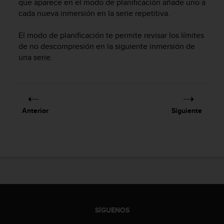
que aparece en el modo de planificación añade uno a
c
cada nueva inmersión en la serie repetitiva.
o
n
El modo de planificación te permite revisar los límites
f
de no descompresión en la siguiente inmersión de
o
r
una serie.
m
i
d
a
d
Anterior
Siguiente
A
A
e
n
e
s
t
e
s
i
SÍGUENOS
t