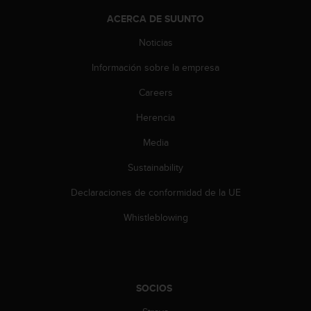
c
ACERCA DE SUUNTO
o
n
Noticias
t
e
Información sobre la empresa
n
i
Careers
d
o
Herencia
w
Media
e
b
Sustainability
(
W
Declaraciones de conformidad de la UE
e
b
Whistleblowing
C
o
n
t
e
SOCIOS
n