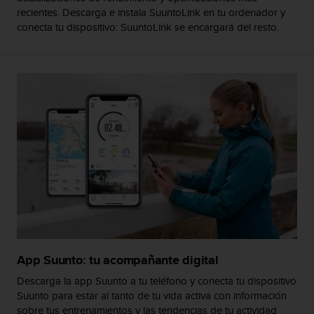
recientes. Descarga e instala SuuntoLink en tu ordenador y
t
a
conecta tu dispositivo: SuuntoLink se encargará del resto.
s
d
e
a
c
c
e
s
i
b
i
l
i
d
a
d
App Suunto: tu acompañante digital
p
a
Descarga la app Suunto a tu teléfono y conecta tu dispositivo
r
Suunto para estar al tanto de tu vida activa con información
a
sobre tus entrenamientos y las tendencias de tu actividad