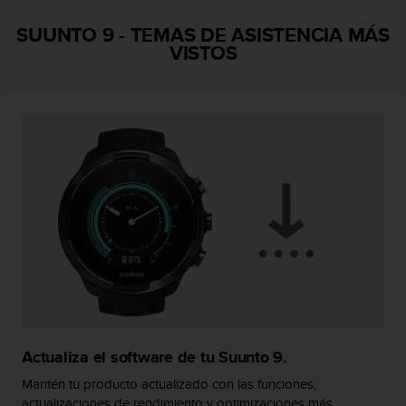
i
o
SUUNTO 9
-
TEMAS DE ASISTENCIA MÁS
w
VISTOS
e
b
d
e
a
c
u
e
r
d
o
c
o
n
l
a
s
Actualiza el software de tu Suunto 9.
P
Mantén tu producto actualizado con las funciones,
a
actualizaciones de rendimiento y optimizaciones más
u