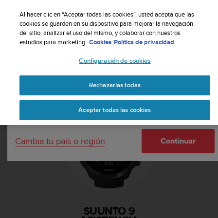
S
Suscribete a nuestro boletín y obtén un 5% de
u
Al hacer clic en “Aceptar todas las cookies”, usted acepta que las
descuento
| Fácil devolución
u
cookies se guarden en su dispositivo para mejorar la navegación
Tu país o región:
del sitio, analizar el uso del mismo, y colaborar con nuestros
n
estudios para marketing.
Cookies
Política de privacidad
t
o
Configuración de cookies
m
United States
a
Página principal
Asistencia
Suunto 9
n
Rechazarlas todas
Currency: $ (USD)
t
i
Shipping only to United States
Aceptar todas las cookies
e
n
e
Cambia tu país o región
s
Continuar
u
c
o
m
p
r
SUUNTO 9
o