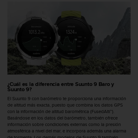
c
o
n
t
a
c
t
o
c
o
n
e
l
¿Cuál es la diferencia entre Suunto 9 Baro y
d
Suunto 9?
e
p
El Suunto 9 con barómetro te proporciona una información
a
de altitud más exacta, puesto que combina los datos GPS
r
con la información de altitud barométrica (FusedAlti™).
t
Basándose en los datos del barómetro, también ofrece
a
información sobre condiciones externas como la presión
m
atmosférica a nivel del mar, e incorpora además una alarma
e
de tormenta. Los demás modelos de Suunto 9 también