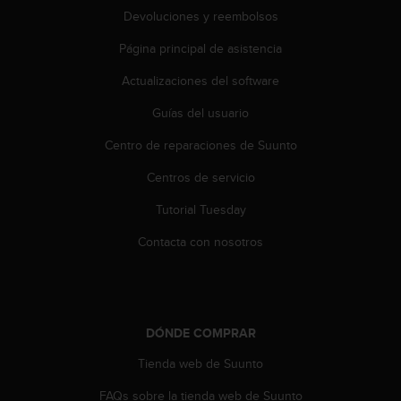
0
Devoluciones y reembolsos
0
(
Página principal de asistencia
l
Actualizaciones del software
l
a
Guías del usuario
m
a
Centro de reparaciones de Suunto
d
a
Centros de servicio
g
r
Tutorial Tuesday
a
Contacta con nosotros
t
u
i
t
a
DÓNDE COMPRAR
)
s
Tienda web de Suunto
i
t
FAQs sobre la tienda web de Suunto