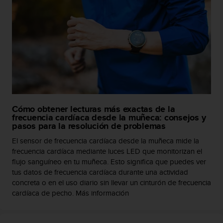
d
e
a
c
c
e
s
i
b
i
l
Cómo obtener lecturas más exactas de la
i
frecuencia cardíaca desde la muñeca: consejos y
d
pasos para la resolución de problemas
a
El sensor de frecuencia cardíaca desde la muñeca mide la
d
frecuencia cardíaca mediante luces LED que monitorizan el
.
flujo sanguíneo en tu muñeca. Esto significa que puedes ver
P
o
tus datos de frecuencia cardíaca durante una actividad
n
concreta o en el uso diario sin llevar un cinturón de frecuencia
t
cardíaca de pecho. Más información
e
e
n