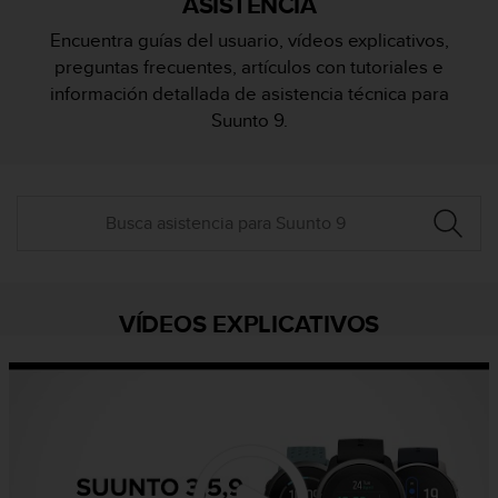
ASISTENCIA
m
i
Encuentra guías del usuario, vídeos explicativos,
s
preguntas frecuentes, artículos con tutoriales e
o
d
información detallada de asistencia técnica para
e
Suunto 9.
a
l
c
a
n
z
a
r
e
VÍDEOS EXPLICATIVOS
l
n
i
v
e
l
d
e