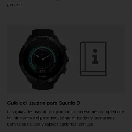
c
general.
o
n
t
e
n
i
d
o
w
e
b
(
W
e
b
C
Guía del usuario para Suunto 9
o
n
Las guías del usuario proporcionan un resumen completo de
t
las funciones del producto, cómo utilizarlas y las normas
e
generales de uso y especificaciones técnicas.
n