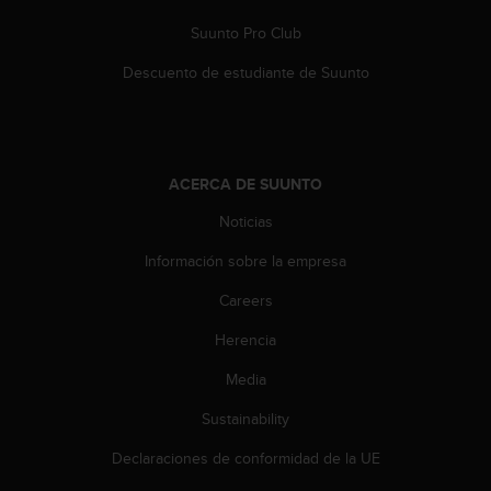
i
e
Suunto Pro Club
n
e
Descuento de estudiante de Suunto
s
a
l
g
ú
ACERCA DE SUUNTO
n
Noticias
p
r
Información sobre la empresa
o
b
Careers
l
e
Herencia
m
a
Media
p
Sustainability
a
r
Declaraciones de conformidad de la UE
a
a