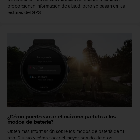
n
proporcionan información de altitud, pero se basan en las
t
lecturas del GPS.
o
d
e
S
e
r
v
i
c
i
o
a
l
C
l
i
e
¿Cómo puedo sacar el máximo partido a los
modos de batería?
n
t
Obtén más información sobre los modos de batería de tu
e
reloj Suunto y cómo sacar el mayor partido de ellos.