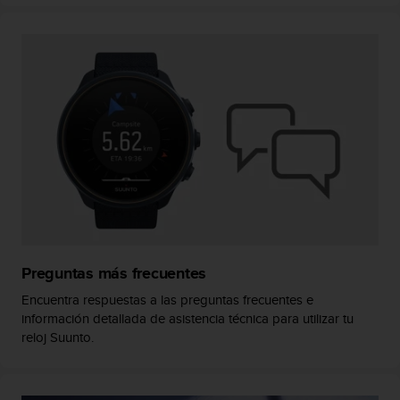
t
A
c
c
e
s
s
i
b
i
l
i
t
y
G
u
Preguntas más frecuentes
i
Encuentra respuestas a las preguntas frecuentes e
d
información detallada de asistencia técnica para utilizar tu
e
reloj Suunto.
l
i
n
e