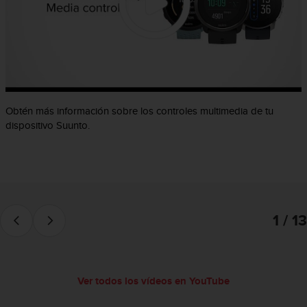
c
o
n
f
o
r
m
i
Obtén más información sobre los controles multimedia de tu
d
dispositivo Suunto.
a
d
A
A
e
n
e
1 / 13
s
t
e
s
Ver todos los vídeos en YouTube
i
t