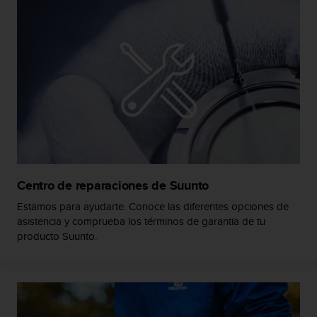
s
,
W
C
A
G
)
2
.
0
y
o
t
Centro de reparaciones de Suunto
r
Estamos para ayudarte. Conoce las diferentes opciones de
a
asistencia y comprueba los términos de garantía de tu
s
n
producto Suunto.
o
r
m
a
s