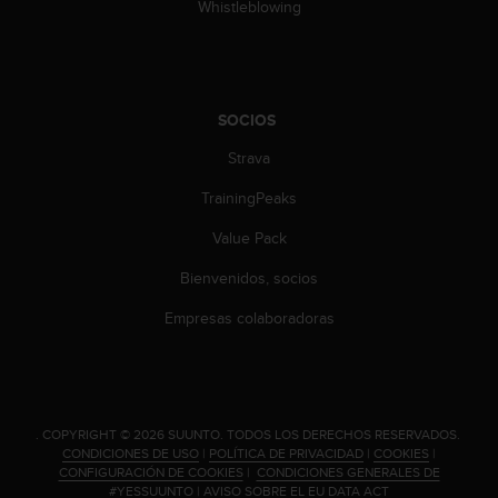
Whistleblowing
c
c
e
d
e
SOCIOS
r
a
Strava
l
a
TrainingPeaks
i
Value Pack
n
f
Bienvenidos, socios
o
r
Empresas colaboradoras
m
a
c
i
ó
.
COPYRIGHT © 2026 SUUNTO.
TODOS LOS DERECHOS RESERVADOS.
n
CONDICIONES DE USO
|
POLÍTICA DE PRIVACIDAD
|
COOKIES
|
c
CONFIGURACIÓN DE COOKIES
|
CONDICIONES GENERALES DE
o
#YESSUUNTO
|
AVISO SOBRE EL EU DATA ACT