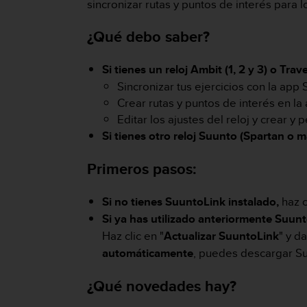
m
sincronizar rutas y puntos de interés para l
i
s
¿Qué debo saber?
o
d
Si tienes un reloj Ambit (1, 2 y 3) o Tra
e
a
Sincronizar tus ejercicios con la app
l
Crear rutas y puntos de interés en la
c
Editar los ajustes del reloj y crear 
a
Si tienes otro reloj Suunto (Spartan o 
n
z
Primeros pasos:
a
r
e
Si no tienes SuuntoLink instalado,
haz c
l
Si ya has utilizado anteriormente Suun
n
i
Haz clic en "
Actualizar SuuntoLink
" y d
v
automáticamente
, puedes descargar Suu
e
l
¿Qué novedades hay?
d
e