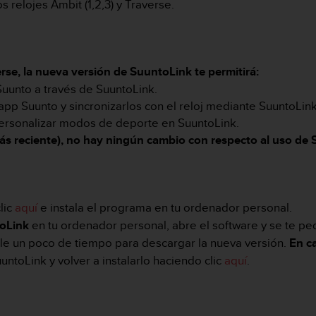
os relojes Ambit (1,2,3) y Traverse.
verse, la nueva versión de SuuntoLink te permitirá:
 Suunto a través de SuuntoLink.
 app Suunto y sincronizarlos con el reloj mediante SuuntoLin
y personalizar modos de deporte en SuuntoLink.
más reciente), no hay ningún cambio con respecto al uso de
lic
aquí
e instala el programa en tu ordenador personal.
toLink
en tu ordenador personal, abre el software y se te pe
ale un poco de tiempo para descargar la nueva versión.
En c
ntoLink y volver a instalarlo haciendo clic
aquí
.