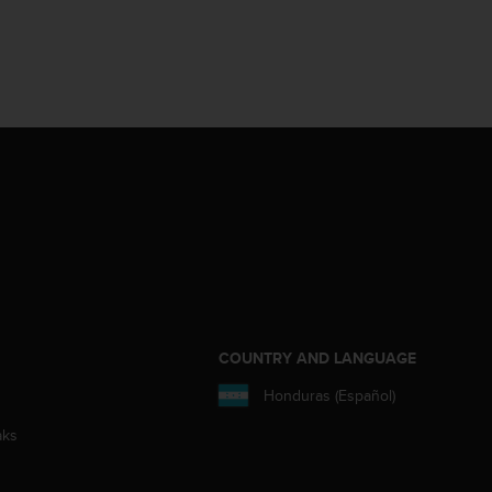
COUNTRY AND LANGUAGE
Honduras (Español)
aks