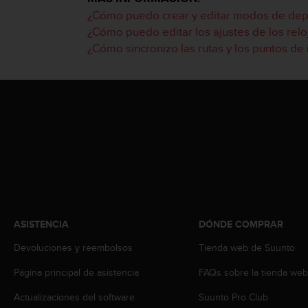
i
¿Cómo puedo crear y editar modos de depor
o
¿Cómo puedo editar los ajustes de los reloj
w
e
¿Cómo sincronizo las rutas y los puntos de i
b
d
e
a
c
u
e
r
d
o
c
o
n
ASISTENCIA
DÓNDE COMPRAR
l
Devoluciones y reembolsos
Tienda web de Suunto
a
s
Página principal de asistencia
FAQs sobre la tienda we
P
a
Actualizaciones del software
Suunto Pro Club
u