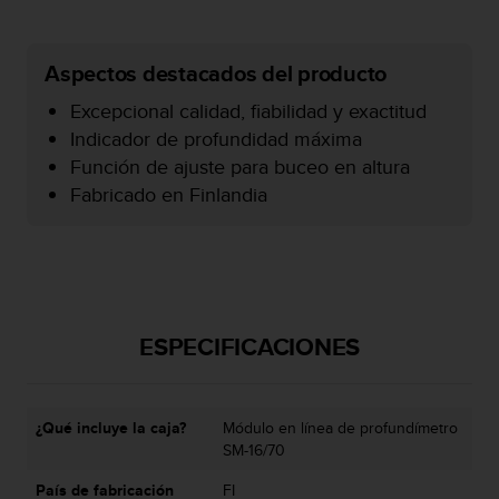
c
o
n
Aspectos destacados del producto
f
o
Excepcional calidad, fiabilidad y exactitud
r
Indicador de profundidad máxima
m
Función de ajuste para buceo en altura
i
Fabricado en Finlandia
d
a
d
A
A
e
n
ESPECIFICACIONES
e
s
t
e
¿Qué incluye la caja?
Módulo en línea de profundímetro
s
SM-16/70
i
t
País de fabricación
FI