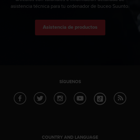
t
asistencia técnica para tu ordenador de buceo Suunto.
a
s
d
Asistencia de productos
e
a
c
c
e
s
i
b
i
SÍGUENOS
l
i
d
a
d
p
a
r
a
COUNTRY AND LANGUAGE