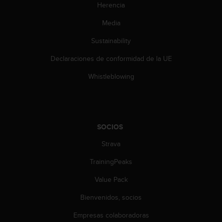
Herencia
s
,
Media
W
C
Sustainability
A
G
Declaraciones de conformidad de la UE
)
2
Whistleblowing
.
0
y
o
t
SOCIOS
r
Strava
a
s
TrainingPeaks
n
o
Value Pack
r
m
Bienvenidos, socios
a
s
Empresas colaboradoras