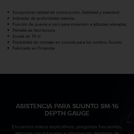
i
o
Excepcional calidad de construcción, fiabilidad y exactitud
w
Indicador de profundidad máxima
e
Función de puesta a cero para inmersión a altitudes elevadas
b
Pantalla de fácil lectura
d
Escala de 70 m
e
Posibilidad de montaje en consola para los combos Suunto
a
Fabricado en Finlandia
c
u
e
r
d
o
c
o
n
l
ASISTENCIA PARA SUUNTO SM-16
a
DEPTH GAUGE
s
P
Encuentra vídeos explicativos, preguntas frecuentes,
a
artículos con tutoriales e información detallada de
u