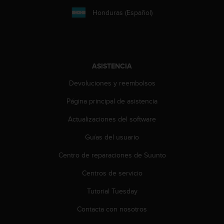
c
Honduras (Español)
o
n
t
e
n
i
ASISTENCIA
d
Devoluciones y reembolsos
o
w
Página principal de asistencia
e
b
Actualizaciones del software
(
W
Guías del usuario
e
b
Centro de reparaciones de Suunto
C
Centros de servicio
o
n
Tutorial Tuesday
t
e
Contacta con nosotros
n