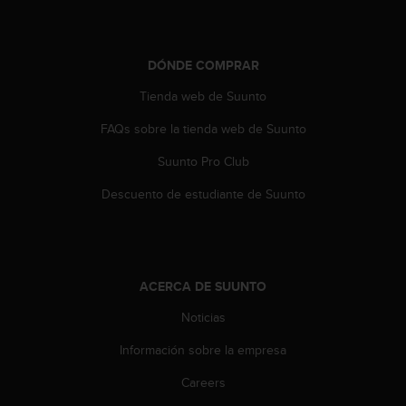
t
A
c
c
DÓNDE COMPRAR
e
s
Tienda web de Suunto
s
i
FAQs sobre la tienda web de Suunto
b
Suunto Pro Club
i
l
Descuento de estudiante de Suunto
i
t
y
G
u
ACERCA DE SUUNTO
i
d
Noticias
e
l
Información sobre la empresa
i
n
Careers
e