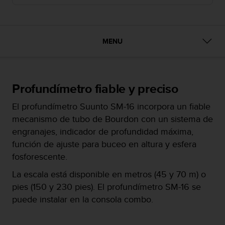
m
i
s
o
d
MENU
e
a
l
c
Profundímetro fiable y preciso
a
n
El profundímetro Suunto SM-16 incorpora un fiable
z
mecanismo de tubo de Bourdon con un sistema de
a
engranajes, indicador de profundidad máxima,
r
e
función de ajuste para buceo en altura y esfera
l
fosforescente.
n
i
La escala está disponible en metros (45 y 70 m) o
v
pies (150 y 230 pies). El profundímetro SM-16 se
e
puede instalar en la consola combo.
l
d
e