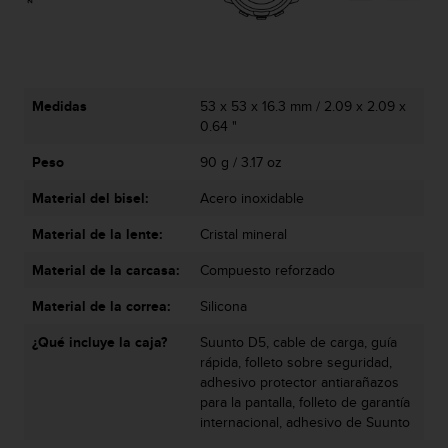
d
e
a
c
c
e
Medidas
53 x 53 x 16.3 mm / 2.09 x 2.09 x
s
0.64 "
i
Peso
90 g / 3.17 oz
b
i
Material del bisel:
Acero inoxidable
l
i
Material de la lente:
Cristal mineral
d
a
Material de la carcasa:
Compuesto reforzado
d
.
Material de la correa:
Silicona
P
¿Qué incluye la caja?
Suunto D5, cable de carga, guía
o
rápida, folleto sobre seguridad,
n
adhesivo protector antiarañazos
t
para la pantalla, folleto de garantía
e
internacional, adhesivo de Suunto
e
n