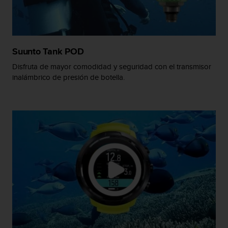
c
o
n
t
e
Suunto Tank POD
n
i
Disfruta de mayor comodidad y seguridad con el transmisor
d
inalámbrico de presión de botella.
o
w
e
b
(
W
e
b
C
o
n
t
e
n