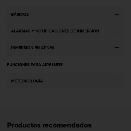
n
t
o
BÁSICOS
d
e
ALARMAS Y NOTIFICACIONES DE INMERSIÓN
S
e
r
INMERSIÓN EN APNEA
v
i
c
FUNCIONES PARA AIRE LIBRE
i
o
a
METEOROLOGÍA
l
C
l
i
e
n
t
Productos recomendados
e