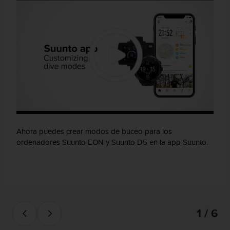
i
e
n
e
s
a
l
g
ú
n
p
r
o
Ahora puedes crear modos de buceo para los
b
ordenadores Suunto EON y Suunto D5 en la app Suunto.
l
e
m
a
p
a
r
1 / 6
a
a