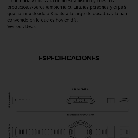
La herencia va más allá de nuestra historia y nuestros
s
productos. Abarca también la cultura, las personas y el país
,
que han moldeado a Suunto a lo largo de décadas y lo han
W
convertido en lo que es hoy en día.
C
Ver los vídeos
A
G
)
2
.
ESPECIFICACIONES
0
y
o
t
r
a
s
n
o
r
m
a
s