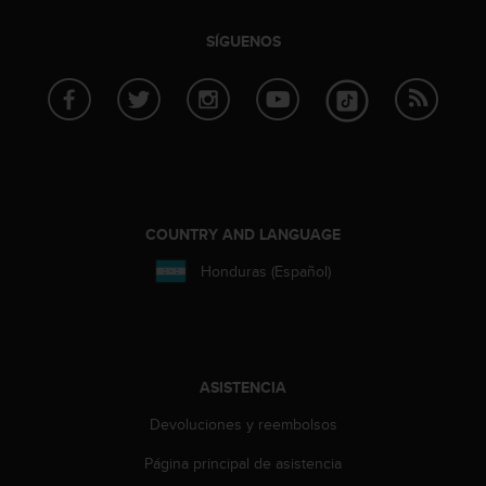
n
t
SÍGUENOS
e
n
i
d
a
e
n
e
s
COUNTRY AND LANGUAGE
t
e
Honduras (Español)
s
i
t
i
o
ASISTENCIA
w
e
Devoluciones y reembolsos
b
Página principal de asistencia
.