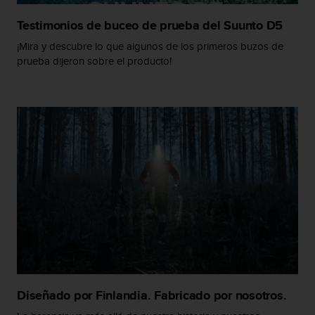
t
A
Testimonios de buceo de prueba del Suunto D5
c
c
¡Mira y descubre lo que algunos de los primeros buzos de
e
prueba dijeron sobre el producto!
s
s
i
b
i
l
i
t
y
G
u
i
d
e
l
i
Diseñado por Finlandia. Fabricado por nosotros.
n
e