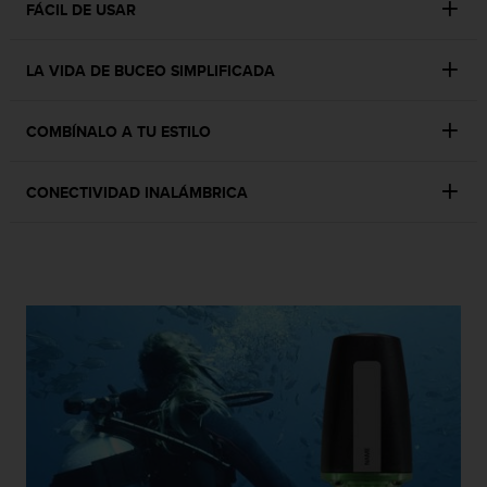
FÁCIL DE USAR
t
a
s
LA VIDA DE BUCEO SIMPLIFICADA
d
e
a
COMBÍNALO A TU ESTILO
c
c
CONECTIVIDAD INALÁMBRICA
e
s
i
b
i
l
i
d
a
d
p
a
r
a