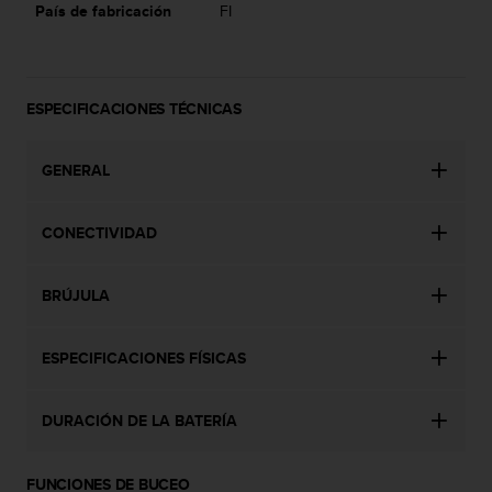
País de fabricación
FI
c
o
n
t
a
ESPECIFICACIONES TÉCNICAS
c
t
GENERAL
o
c
o
CONECTIVIDAD
n
e
l
BRÚJULA
d
e
p
ESPECIFICACIONES FÍSICAS
a
r
t
DURACIÓN DE LA BATERÍA
a
m
e
FUNCIONES DE BUCEO