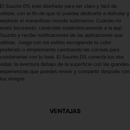
i
El Suunto D5 está diseñado para ser claro y fácil de
o
utilizar, con el fin de que tú puedas dedicarte a disfrutar y
w
e
explorar el maravilloso mundo submarino. Cuando no
b
estés buceando, conéctate inalámbricamente a la app
d
Suunto y recibe notificaciones de las aplicaciones que
e
utilizas. Juega con los estilos escogiendo tu color
a
c
preferido o simplemente cambiando las correas para
u
combinarlas con tu look. El Suunto D5 conecta tus dos
e
vidas: la aventura debajo de la superficie con las grandes
r
experiencias que puedes revivir y compartir después con
d
o
tus amigos.
c
o
n
l
a
VENTAJAS
s
P
a
u