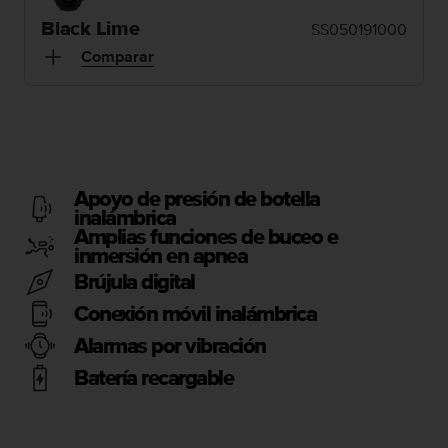
m
i
Black Lime
SS050191000
s
Comparar
o
d
e
a
l
c
a
Apoyo de presión de botella
n
inalámbrica
z
Amplias funciones de buceo e
a
inmersión en apnea
r
Brújula digital
e
l
Conexión móvil inalámbrica
n
i
Alarmas por vibración
v
Batería recargable
e
l
d
e