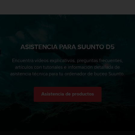
c
c
e
d
e
r
a
ASISTENCIA PARA SUUNTO D5
l
a
i
Encuentra vídeos explicativos, preguntas frecuentes,
n
artículos con tutoriales e información detallada de
f
asistencia técnica para tu ordenador de buceo Suunto.
o
r
m
Asistencia de productos
a
c
i
ó
n
c
o