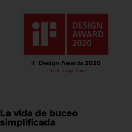
c
o
n
f
o
r
m
i
d
a
iF Design Awards 2020
d
A
iF World Design Guide
A
e
n
e
s
t
e
La vida de buceo
s
simplificada
i
t