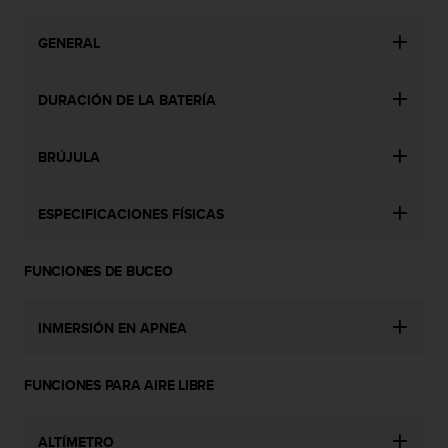
c
o
GENERAL
n
t
e
DURACIÓN DE LA BATERÍA
n
i
d
BRÚJULA
o
w
e
ESPECIFICACIONES FÍSICAS
b
(
W
FUNCIONES DE BUCEO
e
b
INMERSIÓN EN APNEA
C
o
n
FUNCIONES PARA AIRE LIBRE
t
e
n
ALTÍMETRO