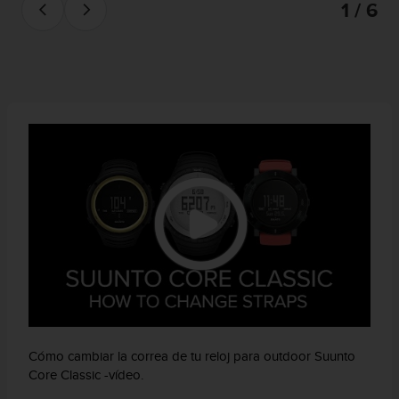
1 / 6
d
e
a
c
c
e
s
i
b
i
l
i
d
a
d
.
P
o
n
t
Cómo cambiar la correa de tu reloj para outdoor Suunto
e
Core Classic -vídeo.
e
n