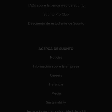
0
FAQs sobre la tienda web de Suunto
0
(
Suunto Pro Club
l
Descuento de estudiante de Suunto
l
a
m
a
d
a
ACERCA DE SUUNTO
g
Noticias
r
a
Información sobre la empresa
t
u
Careers
i
t
Herencia
a
Media
)
s
Sustainability
i
t
Declaraciones de conformidad de la UE