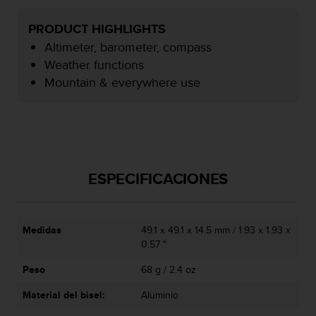
i
o
PRODUCT HIGHLIGHTS
w
Altimeter, barometer, compass
e
b
Weather functions
d
Mountain & everywhere use
e
a
c
u
e
r
d
ESPECIFICACIONES
o
c
o
n
Medidas
49.1 x 49.1 x 14.5 mm / 1.93 x 1.93 x
l
0.57 "
a
Peso
68 g / 2.4 oz
s
P
Material del bisel:
Aluminio
a
u