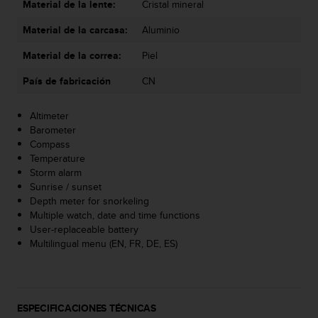
Material de la lente:
Cristal mineral
t
a
Material de la carcasa:
Aluminio
s
d
Material de la correa:
Piel
e
País de fabricación
CN
a
c
c
Altimeter
e
Barometer
s
Compass
i
Temperature
b
Storm alarm
i
Sunrise / sunset
l
Depth meter for snorkeling
i
Multiple watch, date and time functions
d
User-replaceable battery
a
Multilingual menu (EN, FR, DE, ES)
d
p
a
r
ESPECIFICACIONES TÉCNICAS
a