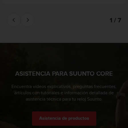
c
o
n
1 / 7
t
a
c
t
o
c
o
n
e
ASISTENCIA PARA SUUNTO CORE
l
d
e
Encuentra vídeos explicativos, preguntas frecuentes,
p
artículos con tutoriales e información detallada de
a
asistencia técnica para tu reloj Suunto.
r
t
a
Asistencia de productos
m
e