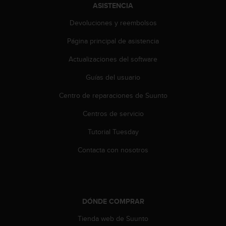
e
ASISTENCIA
n
E
Devoluciones y reembolsos
E
Página principal de asistencia
.
Actualizaciones del software
U
U
Guías del usuario
.
e
Centro de reparaciones de Suunto
n
e
Centros de servicio
l
Tutorial Tuesday
+
1
Contacta con nosotros
8
5
5
2
5
DÓNDE COMPRAR
8
0
Tienda web de Suunto
9