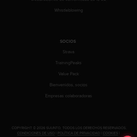
i
e
Whistleblowing
n
e
s
a
l
SOCIOS
g
ú
Strava
n
TrainingPeaks
p
r
Value Pack
o
b
Bienvenidos, socios
l
e
Empresas colaboradoras
m
a
p
a
r
.
COPYRIGHT © 2026 SUUNTO.
TODOS LOS DERECHOS RESERVADOS.
a
CONDICIONES DE USO
|
POLÍTICA DE PRIVACIDAD
|
COOKIES
|
a