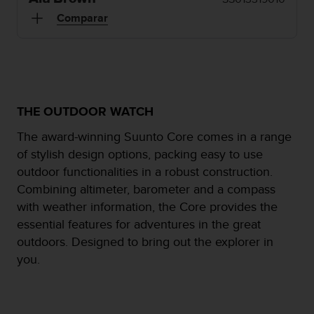
c
Comparar
o
n
f
o
r
m
i
THE OUTDOOR WATCH
d
The award-winning Suunto Core comes in a range
a
d
of stylish design options, packing easy to use
A
outdoor functionalities in a robust construction.
A
Combining altimeter, barometer and a compass
e
with weather information, the Core provides the
n
e
essential features for adventures in the great
s
outdoors. Designed to bring out the explorer in
t
you.
e
s
i
t