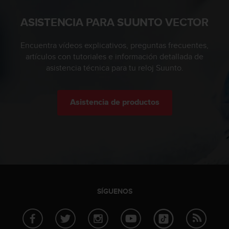
c
ASISTENCIA PARA SUUNTO VECTOR
o
n
t
Encuentra vídeos explicativos, preguntas frecuentes,
a
artículos con tutoriales e información detallada de
c
asistencia técnica para tu reloj Suunto.
t
o
c
o
Asistencia de productos
n
e
l
d
e
p
a
r
SÍGUENOS
t
a
m
e