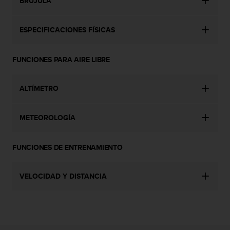
t
BRÚJULA
A
c
ESPECIFICACIONES FÍSICAS
c
e
s
FUNCIONES PARA AIRE LIBRE
s
i
b
ALTÍMETRO
i
l
i
METEOROLOGÍA
t
y
G
FUNCIONES DE ENTRENAMIENTO
u
i
d
VELOCIDAD Y DISTANCIA
e
l
i
n
e