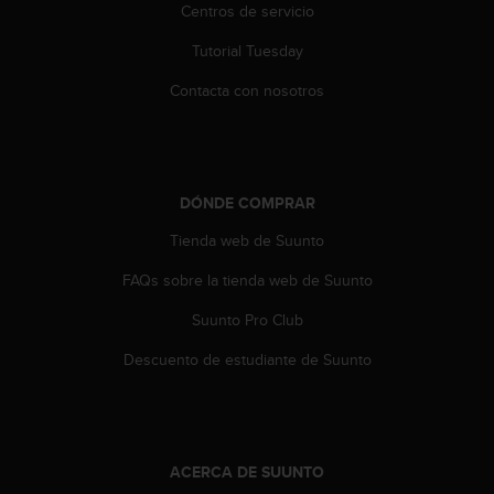
e
Centros de servicio
n
E
Tutorial Tuesday
E
.
Contacta con nosotros
U
U
.
e
DÓNDE COMPRAR
n
Tienda web de Suunto
e
l
FAQs sobre la tienda web de Suunto
+
1
Suunto Pro Club
8
5
Descuento de estudiante de Suunto
5
2
5
8
0
ACERCA DE SUUNTO
9