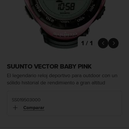
m
i
s
o
d
e
a
l
1 / 1


c
a
n
z
SUUNTO VECTOR BABY PINK
a
El legendario reloj deportivo para outdoor con un
r
e
sólido historial de rendimiento a gran altitud
l
n
i
SS019503000
v
Comparar
e
l
d
e