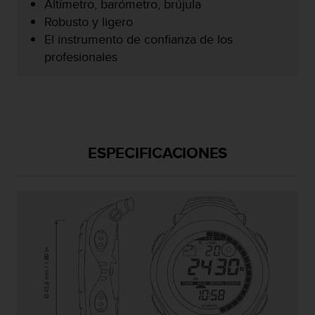
Altímetro, barómetro, brújula
i
o
Robusto y ligero
w
El instrumento de confianza de los
e
profesionales
b
d
e
a
c
u
e
ESPECIFICACIONES
r
d
o
c
o
n
l
a
s
P
a
u