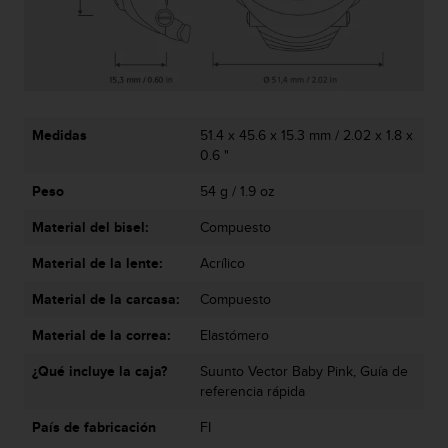
t
a
s
d
e
a
Medidas
51.4 x 45.6 x 15.3 mm / 2.02 x 1.8 x
c
0.6 "
c
e
Peso
54 g / 1.9 oz
s
i
Material del bisel:
Compuesto
b
i
Material de la lente:
Acrílico
l
i
Material de la carcasa:
Compuesto
d
Material de la correa:
Elastómero
a
d
¿Qué incluye la caja?
Suunto Vector Baby Pink, Guía de
p
referencia rápida
a
r
País de fabricación
FI
a