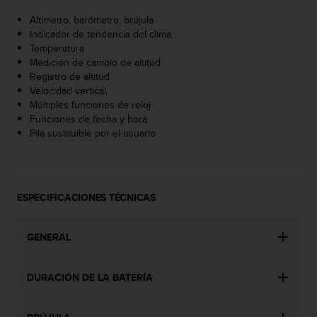
c
Altímetro, barómetro, brújula
o
Indicador de tendencia del clima
n
Temperatura
t
Medición de cambio de altitud
e
Registro de altitud
n
Velocidad vertical
i
Múltiples funciones de reloj
d
Funciones de fecha y hora
o
Pila sustituible por el usuario
w
e
b
(
W
ESPECIFICACIONES TÉCNICAS
e
b
C
GENERAL
o
n
t
DURACIÓN DE LA BATERÍA
e
n