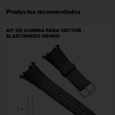
s
,
Productos recomendados
W
C
A
G
KIT DE CORREA PARA VECTOR -
)
ELASTÓMERO NEGRO
2
.
0
y
o
t
r
a
s
n
o
r
m
a
s