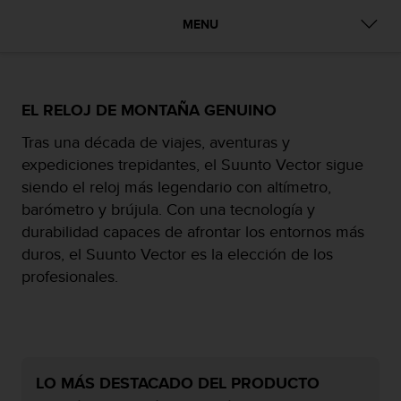
c
MENU
o
n
f
o
r
EL RELOJ DE MONTAÑA GENUINO
m
i
Tras una década de viajes, aventuras y
d
expediciones trepidantes, el Suunto Vector sigue
a
siendo el reloj más legendario con altímetro,
d
barómetro y brújula. Con una tecnología y
A
A
durabilidad capaces de afrontar los entornos más
e
duros, el Suunto Vector es la elección de los
n
profesionales.
e
s
t
e
s
i
LO MÁS DESTACADO DEL PRODUCTO
t