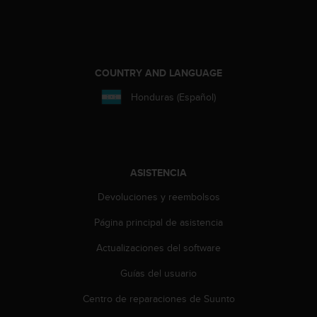
n
t
o
d
e
COUNTRY AND LANGUAGE
S
e
Honduras (Español)
r
v
i
c
i
ASISTENCIA
o
a
Devoluciones y reembolsos
l
C
Página principal de asistencia
l
i
Actualizaciones del software
e
Guías del usuario
n
t
Centro de reparaciones de Suunto
e