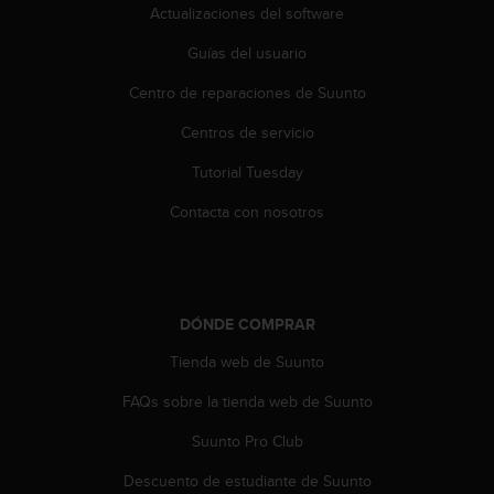
Actualizaciones del software
0
0
Guías del usuario
(
l
Centro de reparaciones de Suunto
l
a
Centros de servicio
m
a
Tutorial Tuesday
d
Contacta con nosotros
a
g
r
a
t
u
DÓNDE COMPRAR
i
Tienda web de Suunto
t
a
FAQs sobre la tienda web de Suunto
)
s
Suunto Pro Club
i
t
Descuento de estudiante de Suunto