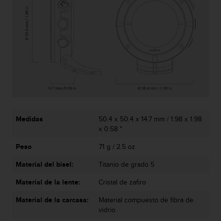
i
o
w
e
b
d
e
a
c
u
e
r
Medidas
50.4 x 50.4 x 14.7 mm / 1.98 x 1.98
d
x 0.58 "
o
c
Peso
71 g / 2.5 oz
o
n
Material del bisel:
Titanio de grado 5
l
a
Material de la lente:
Cristal de zafiro
s
Material de la carcasa:
Material compuesto de fibra de
P
vidrio
a
u