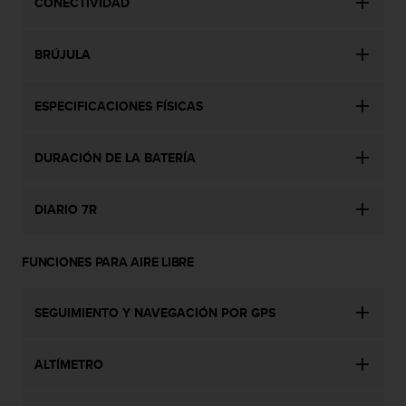
t
CONECTIVIDAD
A
c
BRÚJULA
c
e
s
ESPECIFICACIONES FÍSICAS
s
i
b
DURACIÓN DE LA BATERÍA
i
l
i
DIARIO 7R
t
y
G
FUNCIONES PARA AIRE LIBRE
u
i
d
SEGUIMIENTO Y NAVEGACIÓN POR GPS
e
l
i
ALTÍMETRO
n
e