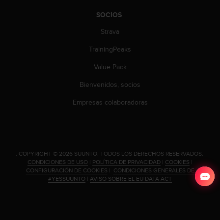
c
SOCIOS
c
e
Strava
d
e
TrainingPeaks
r
Value Pack
a
l
Bienvenidos, socios
a
i
Empresas colaboradoras
n
f
o
r
m
.
COPYRIGHT © 2026 SUUNTO.
TODOS LOS DERECHOS RESERVADOS.
a
CONDICIONES DE USO
|
POLÍTICA DE PRIVACIDAD
|
COOKIES
|
c
CONFIGURACIÓN DE COOKIES
|
CONDICIONES GENERALES DE
i
#YESSUUNTO
|
AVISO SOBRE EL EU DATA ACT
ó
n
c
o