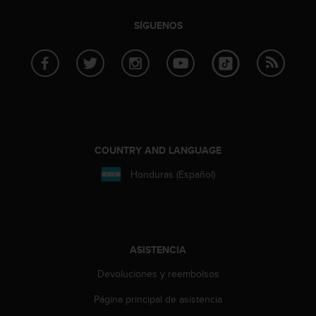
e
n
SÍGUENOS
E
E
.
U
U
.
e
n
COUNTRY AND LANGUAGE
e
l
Honduras (Español)
+
1
8
5
5
ASISTENCIA
2
5
Devoluciones y reembolsos
8
0
Página principal de asistencia
9