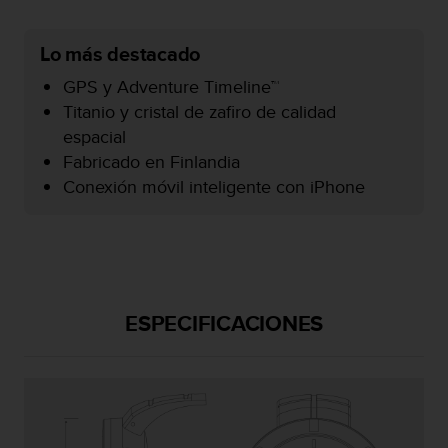
c
o
Lo más destacado
n
f
GPS y Adventure Timeline™
o
Titanio y cristal de zafiro de calidad
r
m
espacial
i
Fabricado en Finlandia
d
Conexión móvil inteligente con iPhone
a
d
A
A
e
n
e
ESPECIFICACIONES
s
t
e
s
i
t