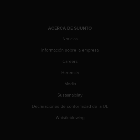
i
e
n
e
s
ACERCA DE SUUNTO
a
Noticias
l
g
Información sobre la empresa
ú
n
Careers
p
r
Herencia
o
b
Media
l
Sustainability
e
m
Declaraciones de conformidad de la UE
a
p
Whistleblowing
a
r
a
a