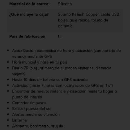
Material de la correa:
Silicona
t
a
¿Qué incluye la caja?
Suunto Kailash Copper, cable USB,
s
bolsa, guía rápida, folleto de
d
garantía
e
a
País de fabricación
FI
c
c
Actualización automática de hora y ubicación (con horario de
e
verano) mediante GPS
s
Hora mundial y hora en tu país
i
Diario 7R (p.ej., número de ciudades visitadas, distancia
b
viajada)
i
Hasta 10 días de batería con GPS activado
l
Actividad (hasta 7 horas con localización de GPS en 1 s*)
i
Encontrar de nuevo: distancia y dirección hasta tu hogar o
d
punto de interés
a
Contador de pasos
d
Salida / puesta del sol
p
Alertas mediante vibración
a
Linterna
r
Altímetro, barómetro, brújula
a