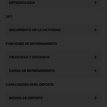
METEOROLOGÍA
s
,
W
24/7
C
A
G
SEGUIMIENTO DE LA ACTIVIDAD
)
2
.
FUNCIONES DE ENTRENAMIENTO
0
y
o
VELOCIDAD Y DISTANCIA
t
r
a
CARGA DE ENTRENAMIENTO
s
n
o
CAPACIDADES PARA DEPORTE
r
m
MODOS DE DEPORTE
a
s