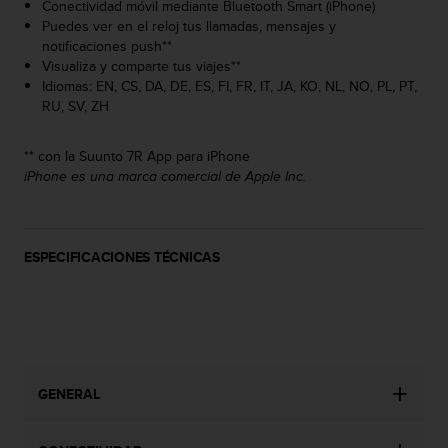
Conectividad móvil mediante Bluetooth Smart (iPhone)
c
Puedes ver en el reloj tus llamadas, mensajes y
o
notificaciones push**
n
Visualiza y comparte tus viajes**
t
Idiomas: EN, CS, DA, DE, ES, FI, FR, IT, JA, KO, NL, NO, PL, PT,
e
RU, SV, ZH
n
i
d
** con la Suunto 7R App para iPhone
o
iPhone es una marca comercial de Apple Inc.
w
e
b
(
ESPECIFICACIONES TÉCNICAS
W
e
b
ACTUALIZACIÓN DE SOFTWARE DISPONIBLE
C
o
n
t
GENERAL
e
n