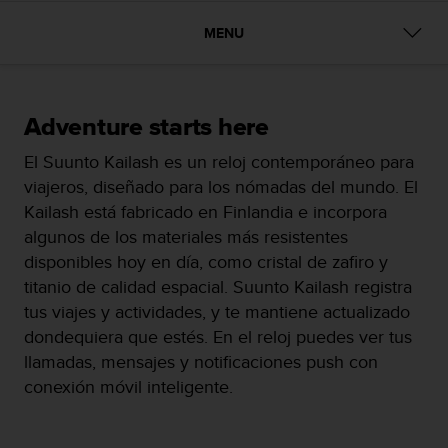
m
i
MENU
s
o
d
e
a
Adventure starts here
l
El Suunto Kailash es un reloj contemporáneo para
c
a
viajeros, diseñado para los nómadas del mundo. El
n
Kailash está fabricado en Finlandia e incorpora
z
algunos de los materiales más resistentes
a
disponibles hoy en día, como cristal de zafiro y
r
e
titanio de calidad espacial. Suunto Kailash registra
l
tus viajes y actividades, y te mantiene actualizado
n
dondequiera que estés. En el reloj puedes ver tus
i
llamadas, mensajes y notificaciones push con
v
e
conexión móvil inteligente.
l
d
e