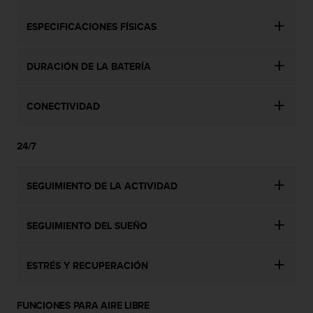
e
n
ESPECIFICACIONES FÍSICAS
E
E
.
DURACIÓN DE LA BATERÍA
U
U
CONECTIVIDAD
.
e
n
24/7
e
l
+
SEGUIMIENTO DE LA ACTIVIDAD
1
8
5
SEGUIMIENTO DEL SUEÑO
5
2
ESTRÉS Y RECUPERACIÓN
5
8
0
FUNCIONES PARA AIRE LIBRE
9