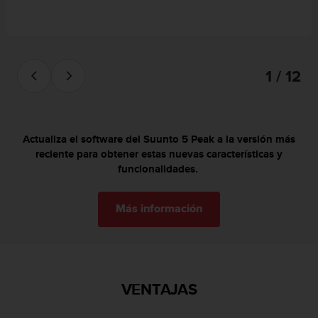
c
o
n
t
e
1 / 12
n
i
d
o
w
Actualiza el software del Suunto 5 Peak a la versión más
e
reciente para obtener estas nuevas características y
b
funcionalidades.
(
W
e
Más información
b
C
o
n
t
VENTAJAS
e
n