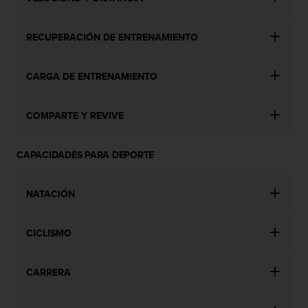
i
e
n
RECUPERACIÓN DE ENTRENAMIENTO
e
s
a
CARGA DE ENTRENAMIENTO
l
g
ú
COMPARTE Y REVIVE
n
p
r
CAPACIDADES PARA DEPORTE
o
b
NATACIÓN
l
e
m
CICLISMO
a
p
a
CARRERA
r
a
a