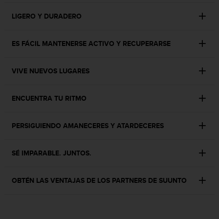
t
A
LIGERO Y DURADERO
c
c
e
ES FÁCIL MANTENERSE ACTIVO Y RECUPERARSE
s
s
i
VIVE NUEVOS LUGARES
b
i
l
ENCUENTRA TU RITMO
i
t
PERSIGUIENDO AMANECERES Y ATARDECERES
y
G
u
SÉ IMPARABLE. JUNTOS.
i
d
e
OBTÉN LAS VENTAJAS DE LOS PARTNERS DE SUUNTO
l
i
n
e