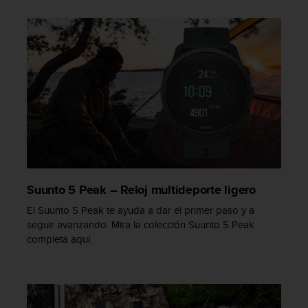
s
,
W
C
A
G
)
2
.
0
y
o
t
Suunto 5 Peak – Reloj multideporte ligero
r
a
El Suunto 5 Peak te ayuda a dar el primer paso y a
s
seguir avanzando. Mira la colección Suunto 5 Peak
n
completa aquí.
o
r
m
a
s