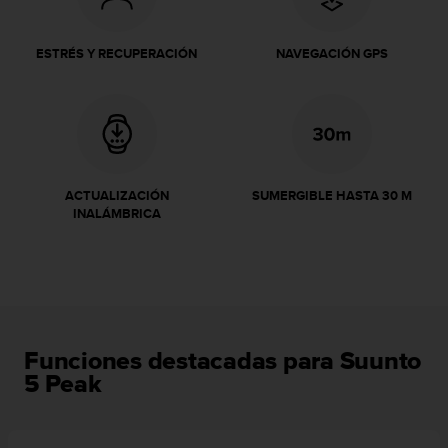
i
o
w
ESTRÉS Y RECUPERACIÓN
NAVEGACIÓN GPS
e
b
d
e
a
c
u
ACTUALIZACIÓN
SUMERGIBLE HASTA 30 M
e
INALÁMBRICA
r
d
o
c
o
n
l
Funciones destacadas para Suunto
a
5 Peak
s
P
a
u