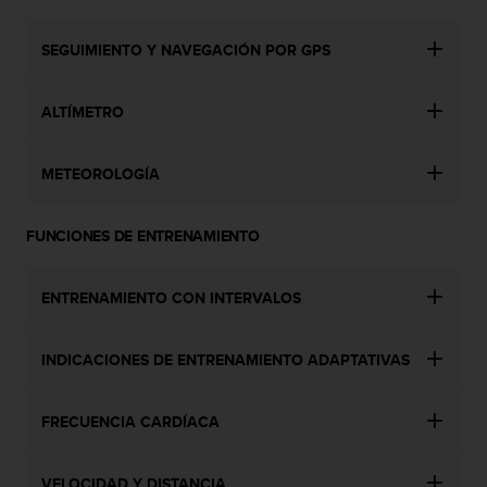
0
0
SEGUIMIENTO Y NAVEGACIÓN POR GPS
(
l
l
ALTÍMETRO
a
m
a
METEOROLOGÍA
d
a
g
FUNCIONES DE ENTRENAMIENTO
r
a
t
ENTRENAMIENTO CON INTERVALOS
u
i
INDICACIONES DE ENTRENAMIENTO ADAPTATIVAS
t
a
)
FRECUENCIA CARDÍACA
s
i
t
VELOCIDAD Y DISTANCIA