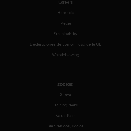
Careers
c
o
Herencia
n
t
Media
e
n
Sustainability
i
d
Declaraciones de conformidad de la UE
o
Whistleblowing
w
e
b
(
W
SOCIOS
e
b
Strava
C
o
TrainingPeaks
n
t
Value Pack
e
n
Bienvenidos, socios