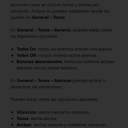
m
acciones clave se utilizan tonos y alertas por
i
vibración. Ambos se pueden establecer desde los
s
ajustes en
General
»
Tonos
.
o
d
e
En
General
»
Tonos
»
General
, puedes elegir entre
a
las siguientes opciones:
l
c
Todos On
: todos los eventos activan una alarma
a
Todos Off
: ningún evento activa alarmas
n
Botones desactivados
: todos los eventos activan
z
alarmas menos pulsar botones.
a
r
En
General
»
Tonos
»
Alarmas
puedes activar o
e
l
desactivar las vibraciones.
n
i
Puedes elegir entre las siguientes opciones:
v
e
Vibración
: alerta mediante vibración
l
Tonos
: alerta sonora
d
Ambos
: alertas sonoras y mediante vibración.
e