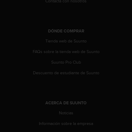
Contacta con nosotros
t
a
s
d
e
DÓNDE COMPRAR
a
c
Tienda web de Suunto
c
FAQs sobre la tienda web de Suunto
e
s
Suunto Pro Club
i
b
Descuento de estudiante de Suunto
i
l
i
d
a
ACERCA DE SUUNTO
d
p
Noticias
a
r
Información sobre la empresa
a