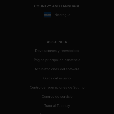
i
COUNTRY AND LANGUAGE
o
w
Nicaragua
e
b
d
e
a
ASISTENCIA
c
u
Devoluciones y reembolsos
e
r
Página principal de asistencia
d
o
Actualizaciones del software
c
o
Guías del usuario
n
Centro de reparaciones de Suunto
l
a
Centros de servicio
s
P
Tutorial Tuesday
a
u