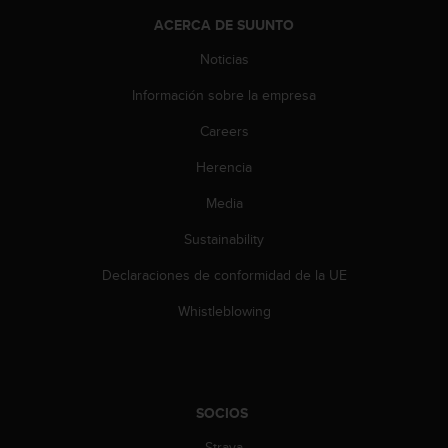
c
ACERCA DE SUUNTO
o
n
Noticias
t
e
Información sobre la empresa
n
i
Careers
d
Herencia
o
w
Media
e
b
Sustainability
(
W
Declaraciones de conformidad de la UE
e
b
Whistleblowing
C
o
n
t
e
SOCIOS
n
Strava