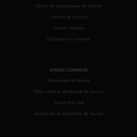
t
Centro de reparaciones de Suunto
a
Centros de servicio
s
d
Tutorial Tuesday
e
a
Contacta con nosotros
c
c
e
s
i
DÓNDE COMPRAR
b
i
Tienda web de Suunto
l
i
FAQs sobre la tienda web de Suunto
d
Suunto Pro Club
a
d
Descuento de estudiante de Suunto
p
a
r
a