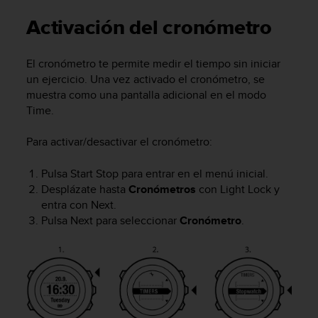
m
i
Activación del cronómetro
s
o
d
El cronómetro te permite medir el tiempo sin iniciar
e
un ejercicio. Una vez activado el cronómetro, se
a
muestra como una pantalla adicional en el modo
l
Time
.
c
a
Para activar/desactivar el cronómetro:
n
z
a
Pulsa
Start Stop
para entrar en el menú inicial.
r
Desplázate hasta
Cronómetros
con
Light Lock
y
e
entra con
Next
.
l
Pulsa
Next
para seleccionar
Cronómetro
.
n
i
v
e
l
d
e