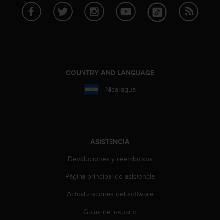
i
o
w
e
b
d
e
a
COUNTRY AND LANGUAGE
c
Nicaragua
u
e
r
d
o
c
ASISTENCIA
o
Devoluciones y reembolsos
n
l
Página principal de asistencia
a
s
Actualizaciones del software
P
a
Guías del usuario
u