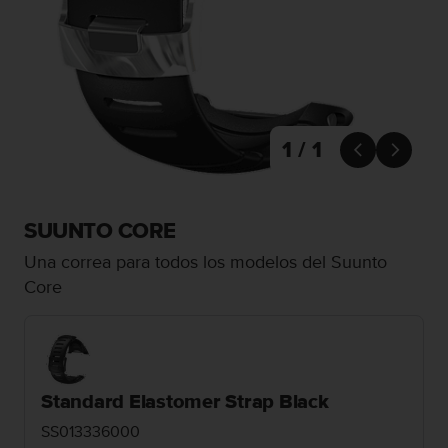
m
i
s
o
d
e
a
l
1 / 1


c
a
n
z
SUUNTO CORE
a
Una correa para todos los modelos del Suunto
r
e
Core
l
n
i
v
e
Standard Elastomer Strap Black
l
d
SS013336000
e