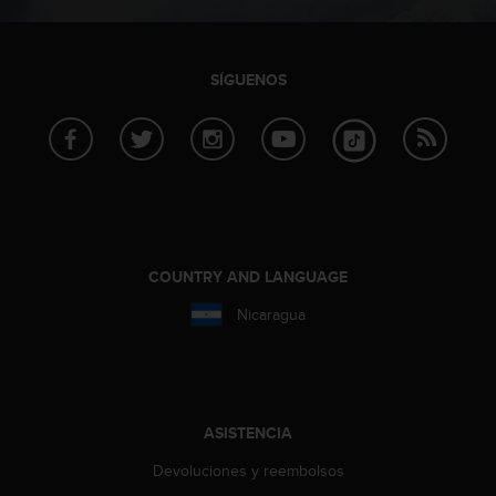
c
o
n
t
SÍGUENOS
e
n
i
d
o
w
e
b
(
COUNTRY AND LANGUAGE
W
Nicaragua
e
b
C
o
n
t
ASISTENCIA
e
Devoluciones y reembolsos
n