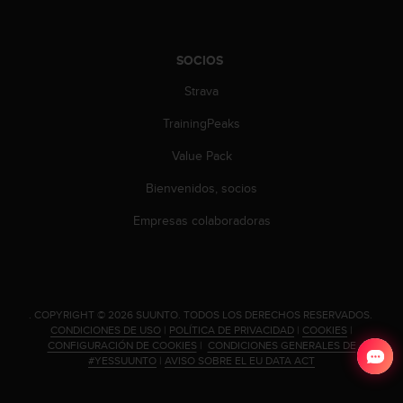
d
e
a
c
SOCIOS
c
Strava
e
s
TrainingPeaks
i
b
Value Pack
i
l
Bienvenidos, socios
i
Empresas colaboradoras
d
a
d
.
P
o
.
COPYRIGHT © 2026 SUUNTO.
TODOS LOS DERECHOS RESERVADOS.
n
CONDICIONES DE USO
|
POLÍTICA DE PRIVACIDAD
|
COOKIES
|
CONFIGURACIÓN DE COOKIES
|
CONDICIONES GENERALES DE
t
#YESSUUNTO
|
AVISO SOBRE EL EU DATA ACT
e
e
n