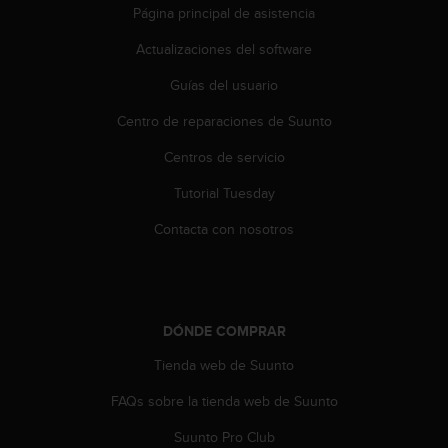
t
Página principal de asistencia
A
c
Actualizaciones del software
c
e
Guías del usuario
s
Centro de reparaciones de Suunto
s
i
Centros de servicio
b
i
Tutorial Tuesday
l
i
Contacta con nosotros
t
y
G
u
i
DÓNDE COMPRAR
d
e
Tienda web de Suunto
l
FAQs sobre la tienda web de Suunto
i
n
Suunto Pro Club
e