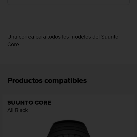
c
o
n
f
o
r
Una correa para todos los modelos del Suunto
m
Core.
i
d
a
d
A
A
Productos compatibles
e
n
e
s
SUUNTO CORE
t
All Black
e
s
i
t