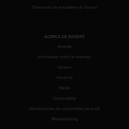
s
Descuento de estudiante de Suunto
,
W
C
A
G
ACERCA DE SUUNTO
)
2
Noticias
.
0
Información sobre la empresa
y
Careers
o
t
Herencia
r
a
Media
s
n
Sustainability
o
r
Declaraciones de conformidad de la UE
m
Whistleblowing
a
s