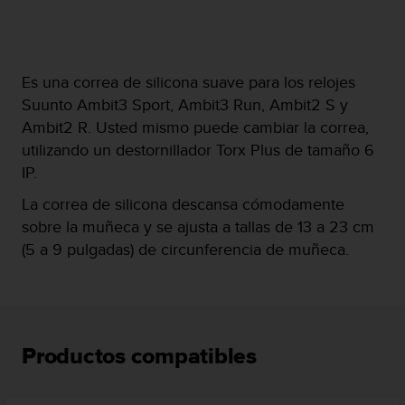
c
o
n
f
Es una correa de silicona suave para los relojes
o
r
Suunto Ambit3 Sport, Ambit3 Run, Ambit2 S y
m
Ambit2 R. Usted mismo puede cambiar la correa,
i
utilizando un destornillador Torx Plus de tamaño 6
d
IP.
a
d
La correa de silicona descansa cómodamente
A
sobre la muñeca y se ajusta a tallas de 13 a 23 cm
A
e
(5 a 9 pulgadas) de circunferencia de muñeca.
n
e
s
t
e
Productos compatibles
s
i
t