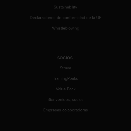
d
Sustainability
e
a
Declaraciones de conformidad de la UE
c
c
Whistleblowing
e
s
i
b
i
SOCIOS
l
i
Strava
d
a
TrainingPeaks
d
Value Pack
.
P
Bienvenidos, socios
o
n
Empresas colaboradoras
t
e
e
n