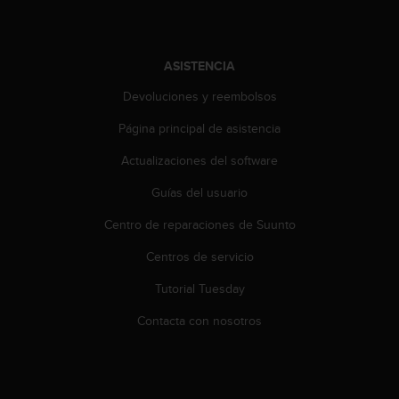
t
A
c
c
ASISTENCIA
e
s
Devoluciones y reembolsos
s
i
Página principal de asistencia
b
Actualizaciones del software
i
l
Guías del usuario
i
t
Centro de reparaciones de Suunto
y
G
Centros de servicio
u
i
Tutorial Tuesday
d
Contacta con nosotros
e
l
i
n
e