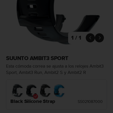
m
i
s
o
d
e
a
l
1 / 1


c
a
n
z
SUUNTO AMBIT3 SPORT
a
Esta cómoda correa se ajusta a los relojes Ambit3
r
e
Sport, Ambit3 Run, Ambit2 S y Ambit2 R
l
n
i
v
e
Black Silicone Strap
l
SS021087000
d
e