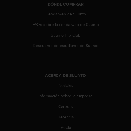
s
DÓNDE COMPRAR
,
Tienda web de Suunto
W
C
FAQs sobre la tienda web de Suunto
A
G
Suunto Pro Club
)
2
Descuento de estudiante de Suunto
.
0
y
o
t
ACERCA DE SUUNTO
r
Noticias
a
s
Información sobre la empresa
n
o
Careers
r
m
Herencia
a
s
Media