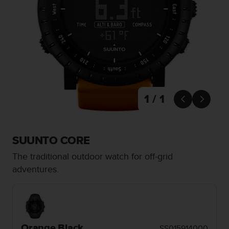
m
i
s
o
d
e
a
l
c
a
1 / 1


n
z
a
r
SUUNTO CORE
e
l
The traditional outdoor watch for off-grid
n
adventures.
i
v
e
l
d
e
Orange Black
SS015914000