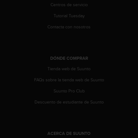
e
Centros de servicio
n
E
Tutorial Tuesday
E
.
Contacta con nosotros
U
U
.
e
DÓNDE COMPRAR
n
e
Tienda web de Suunto
l
FAQs sobre la tienda web de Suunto
+
1
Suunto Pro Club
8
5
Descuento de estudiante de Suunto
5
2
5
8
0
ACERCA DE SUUNTO
9