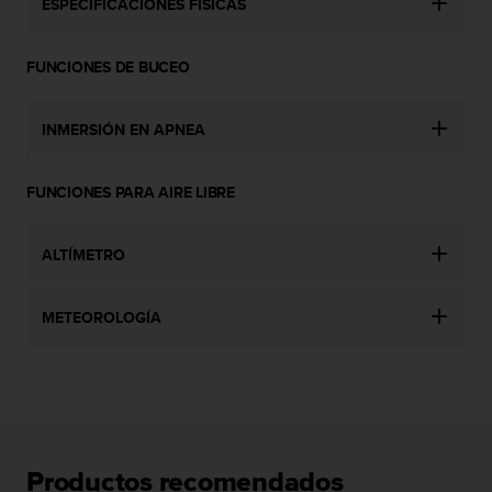
ESPECIFICACIONES FÍSICAS
c
o
n
FUNCIONES DE BUCEO
t
e
n
INMERSIÓN EN APNEA
i
d
o
FUNCIONES PARA AIRE LIBRE
w
e
b
ALTÍMETRO
(
W
METEOROLOGÍA
e
b
C
o
n
t
e
n
Productos recomendados