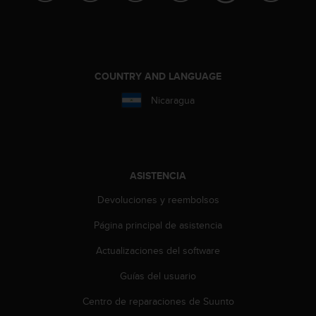
n
t
o
d
e
COUNTRY AND LANGUAGE
S
e
Nicaragua
r
v
i
c
i
ASISTENCIA
o
a
Devoluciones y reembolsos
l
C
Página principal de asistencia
l
i
Actualizaciones del software
e
n
Guías del usuario
t
Centro de reparaciones de Suunto
e