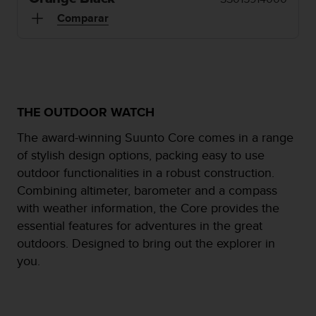
c
Comparar
o
n
f
o
r
m
i
THE OUTDOOR WATCH
d
The award-winning Suunto Core comes in a range
a
d
of stylish design options, packing easy to use
A
outdoor functionalities in a robust construction.
A
Combining altimeter, barometer and a compass
e
with weather information, the Core provides the
n
e
essential features for adventures in the great
s
outdoors. Designed to bring out the explorer in
t
you.
e
s
i
t