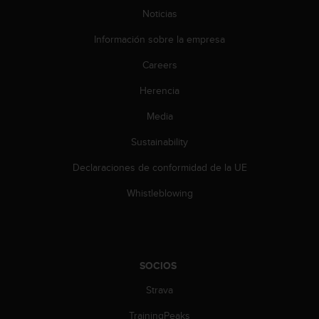
0
Noticias
0
(
Información sobre la empresa
l
Careers
l
a
Herencia
m
a
Media
d
a
Sustainability
g
r
Declaraciones de conformidad de la UE
a
Whistleblowing
t
u
i
t
a
SOCIOS
)
s
Strava
i
t
TrainingPeaks