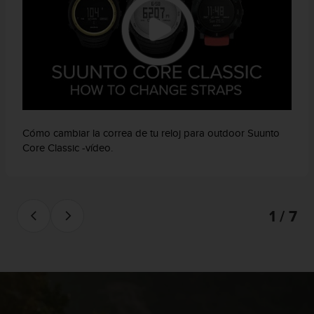
d
e
a
c
c
e
s
i
b
i
Cómo cambiar la correa de tu reloj para outdoor Suunto
l
Core Classic -vídeo.
i
d
a
d
1 / 7
.
P
o
n
t
e
e
n