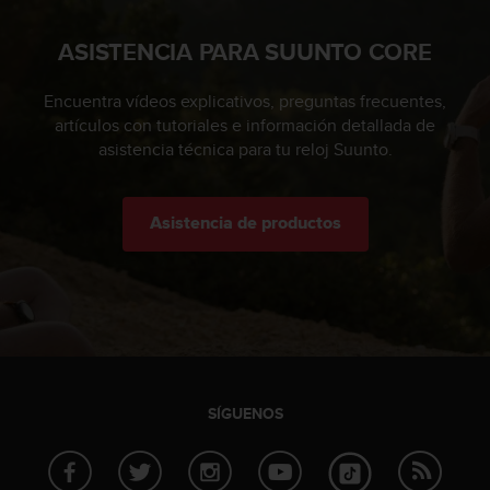
c
o
ASISTENCIA PARA SUUNTO CORE
n
t
Encuentra vídeos explicativos, preguntas frecuentes,
a
artículos con tutoriales e información detallada de
c
asistencia técnica para tu reloj Suunto.
t
o
c
o
Asistencia de productos
n
e
l
d
e
p
a
r
t
SÍGUENOS
a
m
e