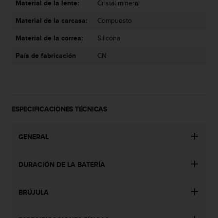
Material de la lente:
Cristal mineral
t
a
Material de la carcasa:
Compuesto
s
d
Material de la correa:
Silicona
e
País de fabricación
CN
a
c
c
e
s
i
ESPECIFICACIONES TÉCNICAS
b
i
l
GENERAL
i
d
a
DURACIÓN DE LA BATERÍA
d
p
BRÚJULA
a
r
a