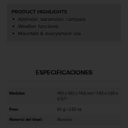
i
o
PRODUCT HIGHLIGHTS
w
Altimeter, barometer, compass
e
b
Weather functions
d
Mountain & everywhere use
e
a
c
u
e
r
d
ESPECIFICACIONES
o
c
o
n
Medidas
49.1 x 49.1 x 14.5 mm / 1.93 x 1.93 x
l
0.57 "
a
Peso
63 g / 2.22 oz
s
P
Material del bisel:
Aluminio
a
u