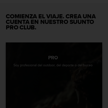
c
o
n
COMIENZA EL VIAJE. CREA UNA
t
CUENTA EN NUESTRO SUUNTO
e
n
PRO CLUB.
i
d
o
w
e
b
PRO
(
W
Soy profesional del outdoor, del deporte o del buceo
e
b
C
o
n
t
e
n