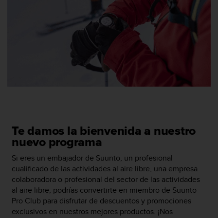
c
o
n
f
o
r
m
i
d
a
d
A
A
Te damos la bienvenida a nuestro
e
nuevo programa
n
e
Si eres un embajador de Suunto, un profesional
s
cualificado de las actividades al aire libre, una empresa
t
colaboradora o profesional del sector de las actividades
e
al aire libre, podrías convertirte en miembro de Suunto
s
Pro Club para disfrutar de descuentos y promociones
i
t
exclusivos en nuestros mejores productos. ¡Nos