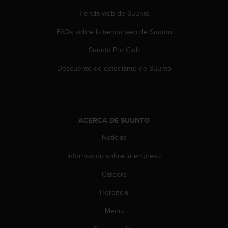
c
Tienda web de Suunto
o
n
FAQs sobre la tienda web de Suunto
t
a
Suunto Pro Club
c
Descuento de estudiante de Suunto
t
o
c
o
n
ACERCA DE SUUNTO
e
l
Noticias
d
e
Información sobre la empresa
p
a
Careers
r
t
Herencia
a
Media
m
e