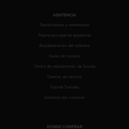
d
e
a
ASISTENCIA
c
c
Devoluciones y reembolsos
e
Página principal de asistencia
s
i
Actualizaciones del software
b
i
Guías del usuario
l
i
Centro de reparaciones de Suunto
d
a
Centros de servicio
d
Tutorial Tuesday
.
P
Contacta con nosotros
o
n
t
e
e
DÓNDE COMPRAR
n