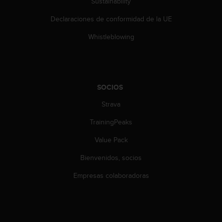
Sustainability
n
t
Declaraciones de conformidad de la UE
o
d
Whistleblowing
e
S
e
r
v
SOCIOS
i
c
Strava
i
TrainingPeaks
o
a
Value Pack
l
C
Bienvenidos, socios
l
i
Empresas colaboradoras
e
n
t
e