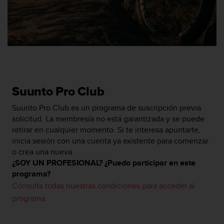
t
a
s
d
e
a
c
c
e
Suunto Pro Club
s
Suunto Pro Club es un programa de suscripción previa
i
solicitud. La membresía no está garantizada y se puede
b
i
retirar en cualquier momento. Si te interesa apuntarte,
l
inicia sesión con una cuenta ya existente para comenzar
i
o crea una nueva.
d
¿SOY UN PROFESIONAL? ¿Puedo participar en este
a
programa?
d
Consulta todas nuestras condiciones para acceder al
p
programa.
a
r
a