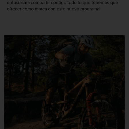
i
entusiasma compartir contigo todo lo que tenemos que
o
ofrecer como marca con este nuevo programa!
w
e
b
d
e
a
c
u
e
r
d
o
c
o
n
l
a
s
P
a
u