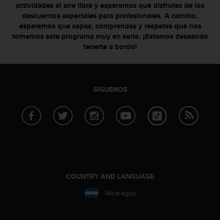
actividades al aire libre y esperamos que disfrutes de los
s
descuentos especiales para profesionales. A cambio,
,
esperemos que sepas, comprendas y respetes que nos
W
tomemos este programa muy en serio. ¡Estamos deseando
C
A
tenerte a bordo!
G
)
2
.
SÍGUENOS
0
y
o
t
r
a
s
n
o
COUNTRY AND LANGUAGE
r
m
Nicaragua
a
s