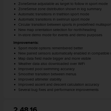
c
ZoneSense adjustable as target to follow in sport mode
o
ZoneSense zone distribution shown in log summary
n
Automatic transitions in triathlon sport mode
t
Automatic transitions in swimrun sport mode
e
Circular transition between sports in predefined multispo
n
New map orientation selection for north/heading
i
In-store demo mode for events and demo purposes
d
o
Improvements:
w
Sport mode options remembered better
e
New paired sensors automatically enabled in compatible
b
Map data field made bigger and more visible
(
Weather data also downloaded over WiFi
W
Improved pool swimming accuracy
e
Smoother transition between menus
b
Improved altimeter stability
C
Improved ascent and descent calculation accuracy
o
Several bug fixes and performance improvements
n
t
e
n
2.48.16