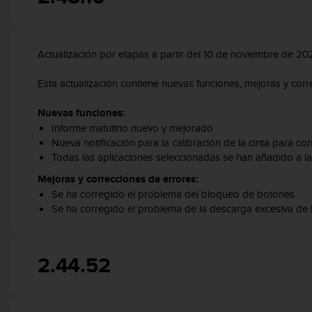
t
A
c
c
Actualización por etapas a partir del 10 de noviembre de 20
e
s
Esta actualización contiene nuevas funciones, mejoras y corr
s
i
b
Nuevas funciones:
i
Informe matutino nuevo y mejorado
l
Nueva notificación para la calibración de la cinta para cor
i
Todas las aplicaciones seleccionadas se han añadido a la 
t
Mejoras y correcciones de errores:
y
Se ha corregido el problema del bloqueo de botones
G
Se ha corregido el problema de la descarga excesiva de l
u
i
d
e
2.44.52
l
i
n
e