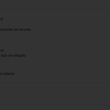
25
ecciones de errores.
rer
lista de widgets
a batería