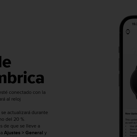
de
mbrica
esté conectado con la
á al reloj
 se actualizará durante
mo del 20 %.
s de que se lleve a
 a
Ajustes > General
y