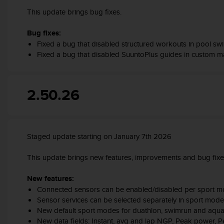
t
This update brings bug fixes.
a
s
Bug fixes:
d
Fixed a bug that disabled structured workouts in pool s
e
Fixed a bug that disabled SuuntoPlus guides in custom 
a
c
c
e
2.50.26
s
i
b
i
Staged update starting on January 7th 2026
l
i
This update brings new features, improvements and bug fixe
d
a
New features:
d
p
Connected sensors can be enabled/disabled per sport 
a
Sensor services can be selected separately in sport mode
r
New default sport modes for duathlon, swimrun and aqua
a
New data fields: Instant, avg and lap NGP, Peak power, 