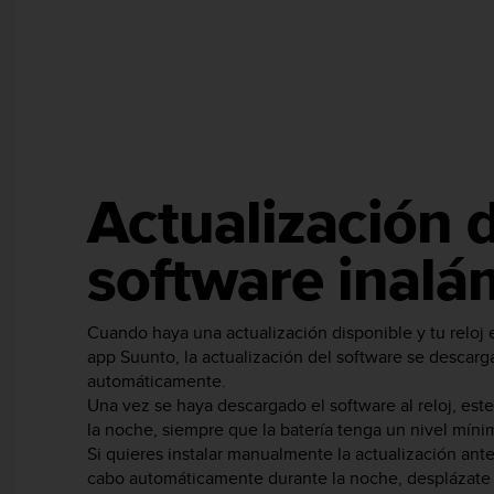
c
o
n
f
o
r
m
i
d
Actualización 
a
d
software inalá
A
A
e
n
Cuando haya una actualización disponible y tu reloj 
e
app Suunto, la actualización del software se descargar
s
automáticamente.
t
Una vez se haya descargado el software al reloj, este
e
la noche, siempre que la batería tenga un nivel míni
s
Si quieres instalar manualmente la actualización ante
i
cabo automáticamente durante la noche, desplázate
t