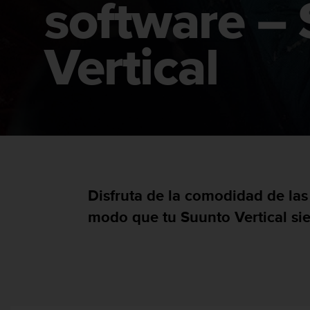
software –
m
i
s
o
Vertical
d
e
a
l
c
a
n
z
a
r
Disfruta de la comodidad de las
e
l
modo que tu Suunto Vertical sie
n
i
v
e
l
d
e