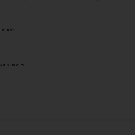
rt modes
 sport modes