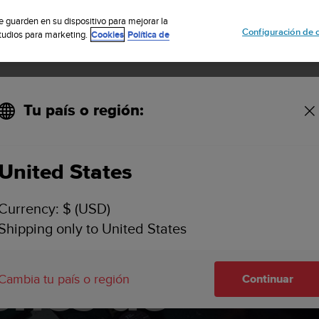
uscribete a nuestro boletín y obtén un 5% de descuento
| Fácil devoluci
se guarden en su dispositivo para mejorar la
Configuración de 
studios para marketing.
Cookies
Política de
Tu país o región:
tware
Suunto Vertical software updates
United States
Currency: $ (USD)
Shipping only to United States
ones de
Cambia tu país o región
Continuar