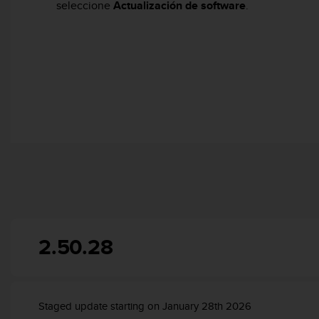
i
seleccione
Actualización de software
.
o
w
e
b
d
e
a
c
u
e
r
d
o
c
o
n
2.50.28
l
a
s
P
a
Staged update starting on January 28th 2026
u