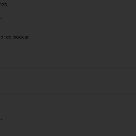
2025
s.
r de bicicleta.
.
s.