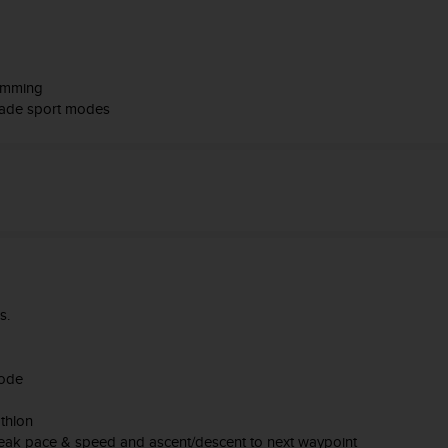
wimming
made sport modes
s.
mode
thlon
Peak pace & speed and ascent/descent to next waypoint