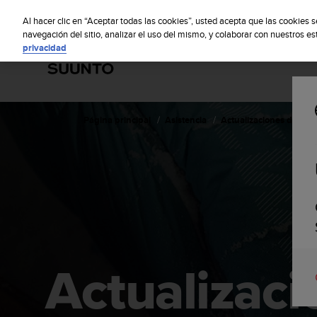
S
S
u
Al hacer clic en “Aceptar todas las cookies”, usted acepta que las cookies 
u
navegación del sitio, analizar el uso del mismo, y colaborar con nuestros e
privacidad
n
t
o
m
a
n
Página principal
Asistencia
Actualizaciones del sof
t
i
e
n
e
s
u
c
o
m
Actualizaci
p
r
o