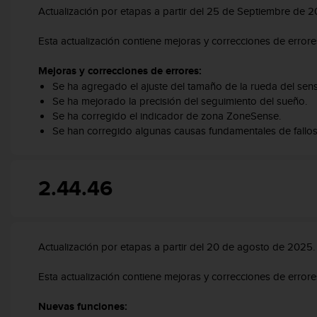
s
Actualización por etapas a partir del 25 de Septiembre de 
,
W
Esta actualización contiene mejoras y correcciones de errore
C
A
Mejoras y correcciones de errores:
G
Se ha agregado el ajuste del tamaño de la rueda del senso
)
Se ha mejorado la precisión del seguimiento del sueño.
2
Se ha corregido el indicador de zona ZoneSense.
.
Se han corregido algunas causas fundamentales de fallos
0
y
o
t
2.44.46
r
a
s
n
Actualización por etapas a partir del 20 de agosto de 2025.
o
r
Esta actualización contiene mejoras y correcciones de errore
m
a
Nuevas funciones:
s