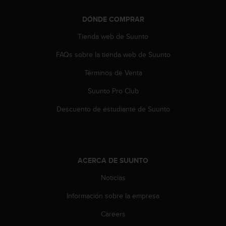
t
a
DÓNDE COMPRAR
s
Tienda web de Suunto
d
e
FAQs sobre la tienda web de Suunto
a
c
Términos de Venta
c
e
Suunto Pro Club
s
Descuento de estudiante de Suunto
i
b
i
l
i
d
ACERCA DE SUUNTO
a
Noticias
d
p
Información sobre la empresa
a
r
Careers
a