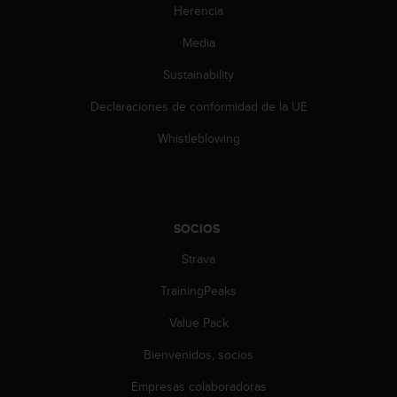
c
Herencia
o
Media
n
t
Sustainability
e
n
Declaraciones de conformidad de la UE
i
d
Whistleblowing
o
w
e
b
(
SOCIOS
W
e
Strava
b
TrainingPeaks
C
o
Value Pack
n
t
Bienvenidos, socios
e
n
Empresas colaboradoras