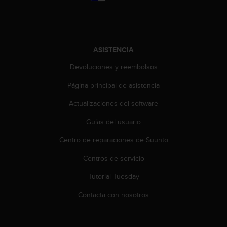
i
o
w
e
b
ASISTENCIA
d
e
Devoluciones y reembolsos
a
c
Página principal de asistencia
u
Actualizaciones del software
e
r
Guías del usuario
d
o
Centro de reparaciones de Suunto
c
o
Centros de servicio
n
l
Tutorial Tuesday
a
Contacta con nosotros
s
P
a
u