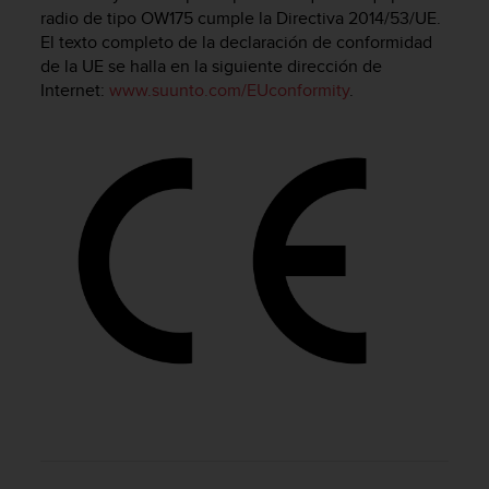
m
radio de tipo OW175 cumple la Directiva 2014/53/UE.
i
El texto completo de la declaración de conformidad
s
de la UE se halla en la siguiente dirección de
o
Internet:
www.suunto.com/EUconformity
.
d
e
a
l
c
a
n
z
a
r
e
l
n
i
v
e
l
d
e