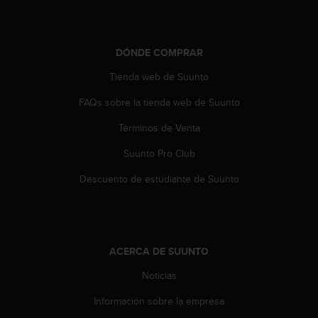
c
o
n
t
DÓNDE COMPRAR
e
Tienda web de Suunto
n
i
FAQs sobre la tienda web de Suunto
d
o
Términos de Venta
w
e
Suunto Pro Club
b
(
Descuento de estudiante de Suunto
W
e
b
C
o
ACERCA DE SUUNTO
n
Noticias
t
e
Información sobre la empresa
n