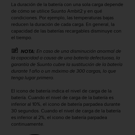
m
La duración de la batería con una sola carga depende
i
de cómo se utilice
Suunto Ambit2
y en qué
s
condiciones. Por ejemplo, las temperaturas bajas
o
reducen la duración de cada carga. En general, la
d
capacidad de las baterías recargables disminuye con
e
a
el tiempo.
l
c
En caso de una disminución anormal de
NOTA:
a
la capacidad a causa de una batería defectuosa, la
n
garantía de Suunto cubre la sustitución de la batería
z
durante 1 año o un máximo de 300 cargas, lo que
a
tenga lugar primero.
r
e
El icono de batería indica el nivel de carga de la
l
n
batería. Cuando el nivel de carga de la batería es
i
inferior al 10%, el icono de batería parpadea durante
v
30 segundos. Cuando el nivel de carga de la batería
e
es inferior al 2%, el icono de batería parpadea
l
continuamente.
d
e