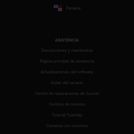
t
Panama
a
s
d
e
a
ASISTENCIA
c
c
Devoluciones y reembolsos
e
s
Página principal de asistencia
i
b
Actualizaciones del software
i
Guías del usuario
l
i
Centro de reparaciones de Suunto
d
a
Centros de servicio
d
p
Tutorial Tuesday
a
r
Contacta con nosotros
a