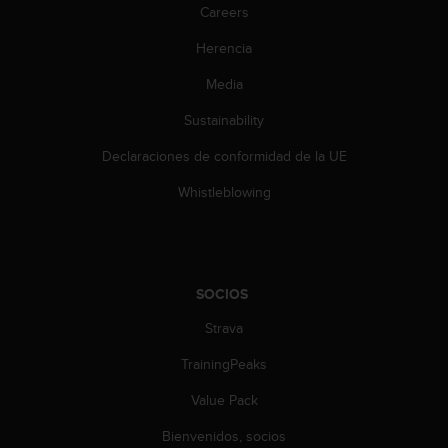
t
Careers
A
c
Herencia
c
e
Media
s
Sustainability
s
i
Declaraciones de conformidad de la UE
b
i
Whistleblowing
l
i
t
y
G
SOCIOS
u
i
Strava
d
e
TrainingPeaks
l
Value Pack
i
n
Bienvenidos, socios
e