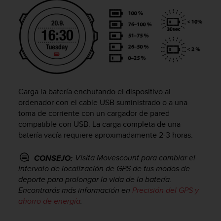
c
o
n
f
o
r
m
i
d
Carga la batería enchufando el dispositivo al
a
ordenador con el cable USB suministrado o a una
d
toma de corriente con un cargador de pared
A
compatible con USB. La carga completa de una
A
batería vacía requiere aproximadamente 2-3 horas.
e
n
e
Visita Movescount para cambiar el
CONSEJO:
s
intervalo de localización de GPS de tus modos de
t
deporte para prolongar la vida de la batería.
e
Encontrarás más información en
Precisión del GPS y
s
ahorro de energía
.
i
t