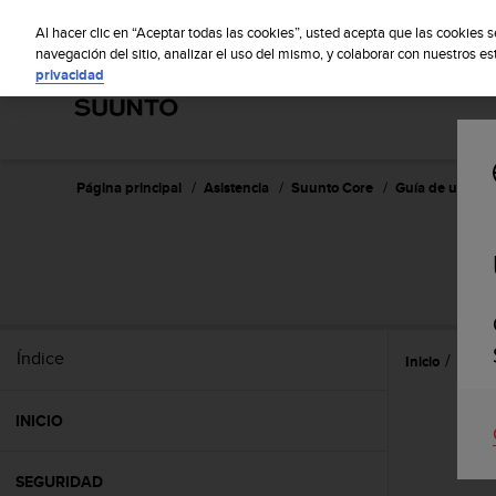
S
S
u
Al hacer clic en “Aceptar todas las cookies”, usted acepta que las cookies 
u
navegación del sitio, analizar el uso del mismo, y colaborar con nuestros e
privacidad
n
t
o
m
a
n
Página principal
Asistencia
Suunto Core
Guía de usuario
t
i
e
n
e
s
u
Índice
Inicio
Utiliz
c
o
m
INICIO
p
r
o
SEGURIDAD