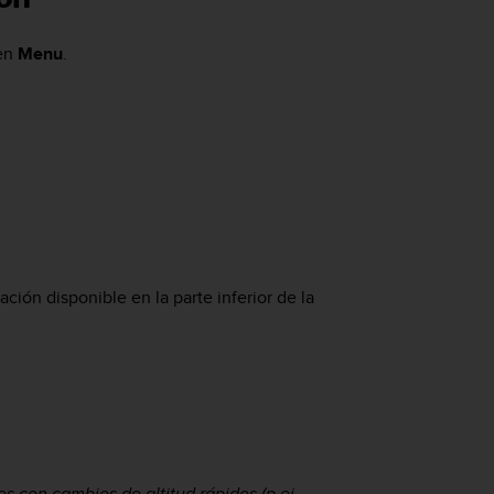
en
Menu
.
ción disponible en la parte inferior de la
s con cambios de altitud rápidos (p.ej.,