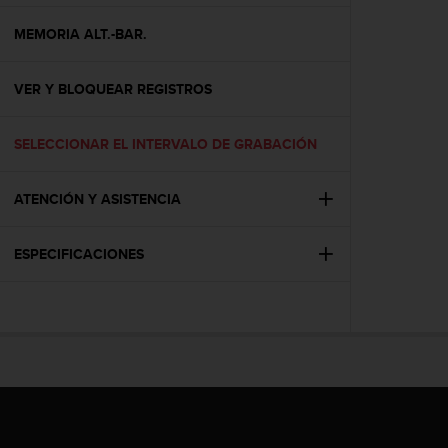
c
o
MEMORIA ALT.-BAR.
n
f
VER Y BLOQUEAR REGISTROS
o
r
m
SELECCIONAR EL INTERVALO DE GRABACIÓN
i
d
a
ATENCIÓN Y ASISTENCIA
d
A
A
ESPECIFICACIONES
e
n
e
s
t
e
s
i
t