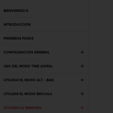
m
i
s
BIENVENIDO/A
o
d
INTRODUCCIÓN
e
a
l
PRIMEROS PASOS
c
a
n
CONFIGURACIÓN GENERAL
z
a
r
USO DEL MODO TIME (HORA)
e
l
UTILIZAR EL MODO ALT. - BAR.
n
i
v
UTILIZAR EL MODO BRÚJULA
e
l
d
UTILIZAR LA MEMORIA
e