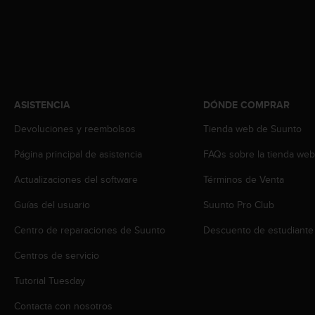
i
o
w
e
b
d
e
a
ASISTENCIA
DÓNDE COMPRAR
c
Devoluciones y reembolsos
Tienda web de Suunto
u
e
Página principal de asistencia
FAQs sobre la tienda we
r
d
Actualizaciones del software
Términos de Venta
o
c
Guías del usuario
Suunto Pro Club
o
n
Centro de reparaciones de Suunto
Descuento de estudiante
l
Centros de servicio
a
s
Tutorial Tuesday
P
a
Contacta con nosotros
u