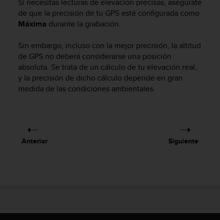
Si necesitas lecturas de elevación precisas, asegúrate
c
de que la precisión de tu GPS esté configurada como
o
Máxima
durante la grabación.
n
f
Sin embargo, incluso con la mejor precisión, la altitud
o
r
de GPS no deberá considerarse una posición
m
absoluta. Se trata de un cálculo de tu elevación real,
i
y la precisión de dicho cálculo depende en gran
d
medida de las condiciones ambientales.
a
d
A
A
e
Anterior
Siguiente
n
e
s
t
e
s
i
t