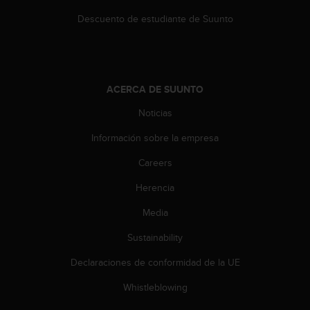
c
Descuento de estudiante de Suunto
o
n
t
e
n
i
ACERCA DE SUUNTO
d
Noticias
o
w
Información sobre la empresa
e
b
Careers
(
W
Herencia
e
Media
b
C
Sustainability
o
n
Declaraciones de conformidad de la UE
t
e
Whistleblowing
n