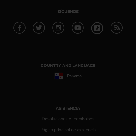
i
o
SÍGUENOS
w
e
b
d
e
a
c
u
e
COUNTRY AND LANGUAGE
r
d
Panama
o
c
o
n
l
ASISTENCIA
a
s
Devoluciones y reembolsos
P
a
Página principal de asistencia
u