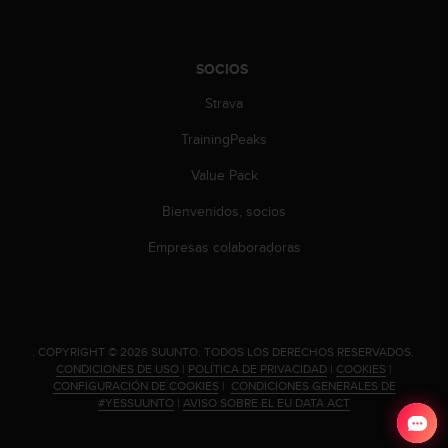
t
A
c
c
SOCIOS
e
s
Strava
s
TrainingPeaks
i
b
Value Pack
i
l
Bienvenidos, socios
i
t
Empresas colaboradoras
y
G
u
i
d
.
COPYRIGHT © 2026 SUUNTO.
TODOS LOS DERECHOS RESERVADOS.
e
CONDICIONES DE USO
|
POLÍTICA DE PRIVACIDAD
|
COOKIES
|
l
CONFIGURACIÓN DE COOKIES
|
CONDICIONES GENERALES DE
i
#YESSUUNTO
|
AVISO SOBRE EL EU DATA ACT
n
e