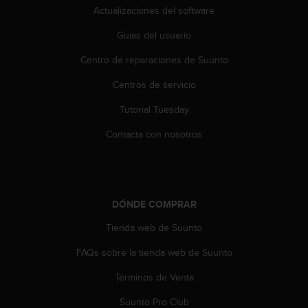
Actualizaciones del software
t
a
Guías del usuario
s
d
Centro de reparaciones de Suunto
e
a
Centros de servicio
c
c
Tutorial Tuesday
e
Contacta con nosotros
s
i
b
i
l
i
DÓNDE COMPRAR
d
Tienda web de Suunto
a
d
FAQs sobre la tienda web de Suunto
p
a
Términos de Venta
r
a
Suunto Pro Club