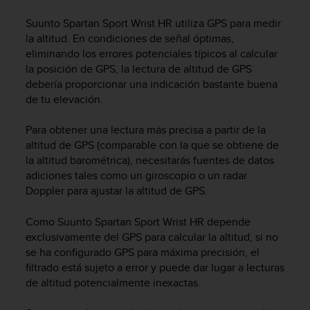
m
i
Suunto Spartan Sport Wrist HR
utiliza GPS para medir
s
la altitud. En condiciones de señal óptimas,
o
eliminando los errores potenciales típicos al calcular
d
la posición de GPS, la lectura de altitud de GPS
e
debería proporcionar una indicación bastante buena
a
l
de tu elevación.
c
a
Para obtener una lectura más precisa a partir de la
n
altitud de GPS (comparable con la que se obtiene de
z
la altitud barométrica), necesitarás fuentes de datos
a
adiciones tales como un giroscopio o un radar
r
Doppler para ajustar la altitud de GPS.
e
l
Como
Suunto Spartan Sport Wrist HR
depende
n
exclusivamente del GPS para calcular la altitud, si no
i
v
se ha configurado GPS para máxima precisión, el
e
filtrado está sujeto a error y puede dar lugar a lecturas
l
de altitud potencialmente inexactas.
d
e