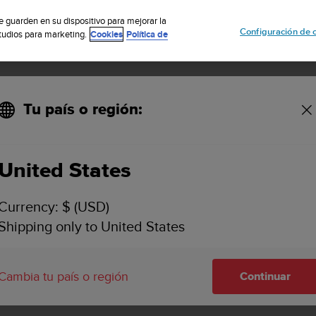
uscribete a nuestro boletín y obtén un 5% de descuento
| Fácil devoluci
se guarden en su dispositivo para mejorar la
Configuración de 
studios para marketing.
Cookies
Política de
Tu país o región:
United States
BRÚJULA DE BUCEO SUUNTO
ASISTENCIA
Currency: $ (USD)
Encuentra guías del usuario, vídeos
Shipping only to United States
preguntas frecuentes, artículos con 
información detallada de asistencia
Suunto SK-8
Cambia tu país o región
Continuar