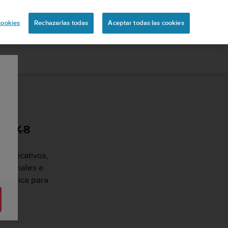
ón
cookies
Rechazarlas todas
Aceptar todas las cookies
 SK-8
 explicativos,
tutoriales e
 técnica para