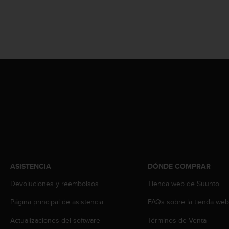
t
a
s
d
e
a
c
c
e
s
i
b
i
l
i
d
ASISTENCIA
DÓNDE COMPRAR
a
d
Devoluciones y reembolsos
Tienda web de Suunto
p
Página principal de asistencia
FAQs sobre la tienda we
a
r
Actualizaciones del software
Términos de Venta
a