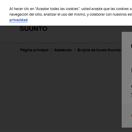
S
S
u
Al hacer clic en “Aceptar todas las cookies”, usted acepta que las cookies 
u
navegación del sitio, analizar el uso del mismo, y colaborar con nuestros e
privacidad
n
t
o
m
a
n
Página principal
Asistencia
Brújula de buceo Suunto SK-8
t
i
e
n
e
s
u
c
o
m
p
r
o