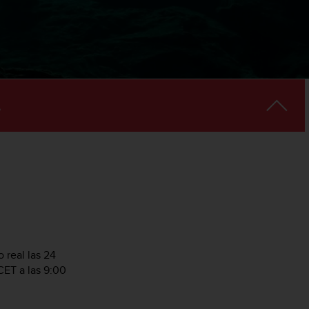
 real las 24
CET a las 9:00