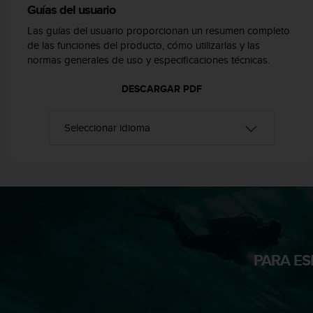
Guías del usuario
c
o
Las guías del usuario proporcionan un resumen completo
n
de las funciones del producto, cómo utilizarlas y las
f
normas generales de uso y especificaciones técnicas.
o
r
DESCARGAR PDF
m
i
d
a
d
A
A
e
n
e
s
t
PARA ES
e
s
i
t