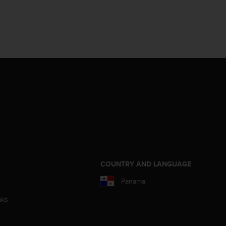
COUNTRY AND LANGUAGE
Panama
aks