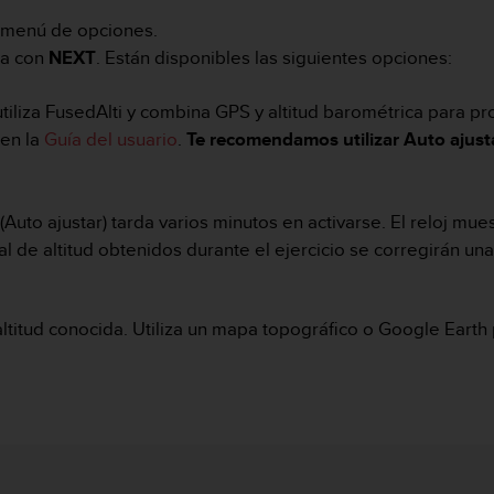
l menú de opciones.
ra con
NEXT
. Están disponibles las siguientes opciones:
j utiliza FusedAlti y combina GPS y altitud barométrica para p
 en la
Guía del usuario
.
Te recomendamos utilizar Auto ajusta
(Auto ajustar) tarda varios minutos en activarse. El reloj mue
al de altitud obtenidos durante el ejercicio se corregirán una
itud conocida. Utiliza un mapa topográfico o Google Earth pa