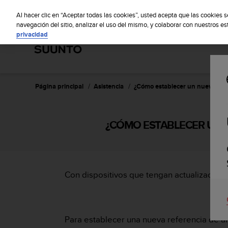
S
S
u
Al hacer clic en “Aceptar todas las cookies”, usted acepta que las cookies 
u
navegación del sitio, analizar el uso del mismo, y colaborar con nuestros e
privacidad
n
t
o
m
a
n
Página principal
Asistencia
¿Cómo establecer un nuevo valor
t
i
e
¿CÓMO ESTABLECER UN N
n
e
s
u
c
Con dispositivos que tengan actualizaciones
o
m
p
r
o
Para establecer una nueva referencia de alt