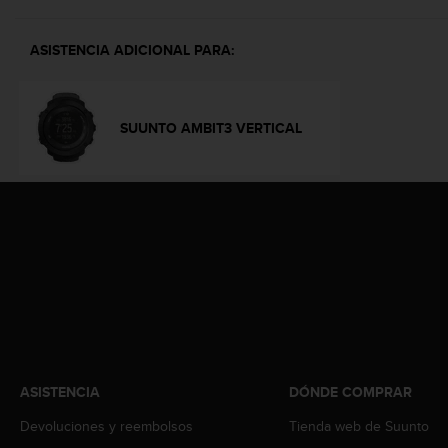
c
o
ASISTENCIA ADICIONAL PARA:
n
f
o
r
SUUNTO AMBIT3 VERTICAL
m
i
d
a
d
A
A
e
n
e
s
t
e
ASISTENCIA
DÓNDE COMPRAR
s
i
Devoluciones y reembolsos
Tienda web de Suunto
t