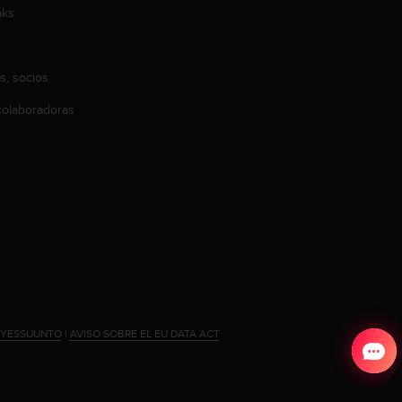
aks
s, socios
olaboradoras
#YESSUUNTO
|
AVISO SOBRE EL EU DATA ACT