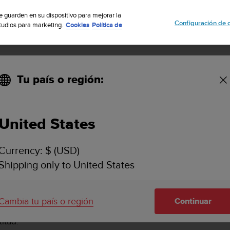
uscribete a nuestro boletín y obtén un 5% de descuento
| Fácil devoluci
se guarden en su dispositivo para mejorar la
Configuración de 
studios para marketing.
Cookies
Política de
Tu país o región:
 de referencia de altitud en Suunto Ambit3 Vertical?
United States
UEVO VALOR DE REFERENCIA DE ALTITUD EN S
Currency: $ (USD)
Shipping only to United States
 del software 1.1.22 o posterior, sigue estos pasos.
Cambia tu país o región
Continuar
itud: