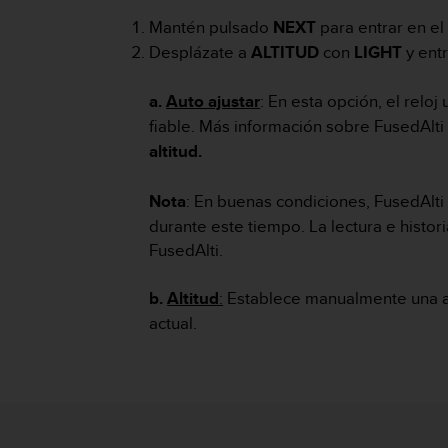
m
i
Mantén pulsado
NEXT
para entrar en e
s
Desplázate a
ALTITUD
con
LIGHT
y ent
o
d
a.
Auto ajustar
: En esta opción, el relo
e
a
fiable. Más información sobre FusedAlti
l
altitud.
c
a
Nota
: En buenas condiciones, FusedAlti 
n
z
durante este tiempo. La lectura e histori
a
FusedAlti.
r
e
b.
Altitud
:
Establece manualmente una alt
l
n
actual.
i
v
e
l
d
e