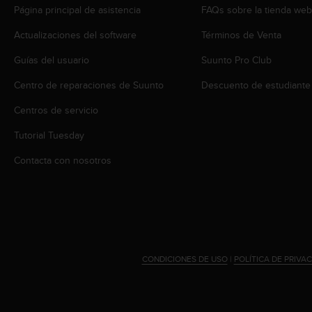
i
Página principal de asistencia
FAQs sobre la tienda we
o
w
Actualizaciones del software
Términos de Venta
e
b
Guías del usuario
Suunto Pro Club
d
Centro de reparaciones de Suunto
Descuento de estudiante
e
a
Centros de servicio
c
u
Tutorial Tuesday
e
r
Contacta con nosotros
d
o
c
o
n
l
a
CONDICIONES DE USO
|
POLÍTICA DE PRIVA
s
P
a
u