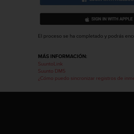
c
o
n
t
e
n
El proceso se ha completado y podrás encon
i
d
o
MÁS INFORMACIÓN:
w
e
SuuntoLink
b
Suunto DM5
(
¿Cómo puedo sincronizar registros de inm
W
e
b
C
o
n
t
e
n