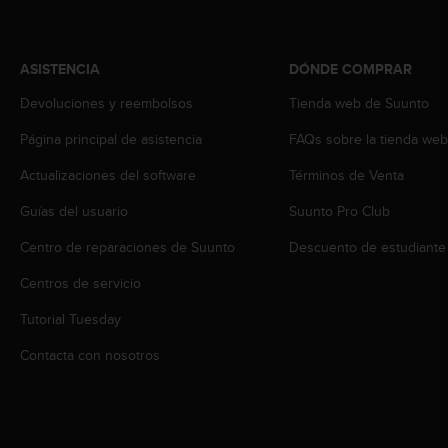
t
A
c
c
ASISTENCIA
DÓNDE COMPRAR
e
s
Devoluciones y reembolsos
Tienda web de Suunto
s
Página principal de asistencia
FAQs sobre la tienda we
i
b
Actualizaciones del software
Términos de Venta
i
l
Guías del usuario
Suunto Pro Club
i
t
Centro de reparaciones de Suunto
Descuento de estudiante
y
G
Centros de servicio
u
Tutorial Tuesday
i
d
Contacta con nosotros
e
l
i
n
e