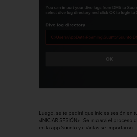
i
o
w
e
b
d
e
a
c
u
e
r
d
o
c
o
n
l
a
Luego, se te pedirá que inicies sesión en t
s
«INICIAR SESIÓN». Se iniciará el proceso 
P
en la app Suunto y cuántas se importaron.
a
u