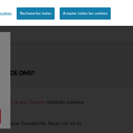
ón
cookies
Rechazarlas todas
Aceptar todas las cookies
 DESDE DM5?
s con la app Suunto
, también puedes
 iniciar SuuntoLink, hacer clic en el