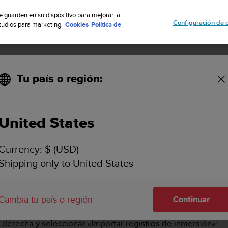
uscribete a nuestro boletín y obtén un 5% de descuento
| Fácil devoluci
se guarden en su dispositivo para mejorar la
Configuración de 
studios para marketing.
Cookies
Política de
Tu país o región:
nto app from DM5?
United States
O IMPORTAR INMERSIONES A LA APP SUUNTO
Currency: $ (USD)
Shipping only to United States
rir inmersiones
desde tus ordenadores de buceo compatible
rial de inmersiones desde Suunto
DM5
.
Cambia tu país o región
Continuar
ador de buceo con el cable USB para hacerlo. Solo tienes que
r derecha y seleccionar «Importar registros de inmersión»: