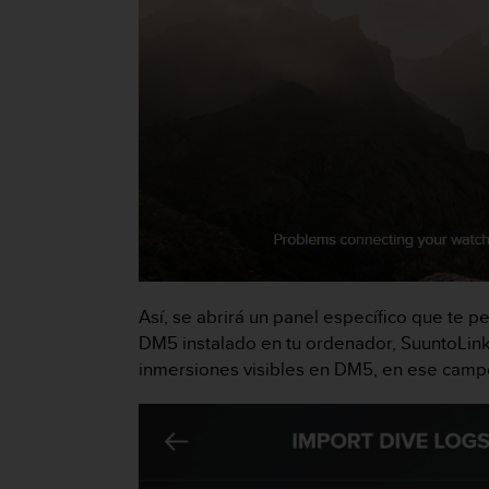
c
o
n
f
o
r
m
i
d
a
d
A
A
e
Así, se abrirá un panel específico que te pe
n
DM5 instalado en tu ordenador, SuuntoLink 
e
s
inmersiones visibles en DM5, en ese campo;
t
e
s
i
t