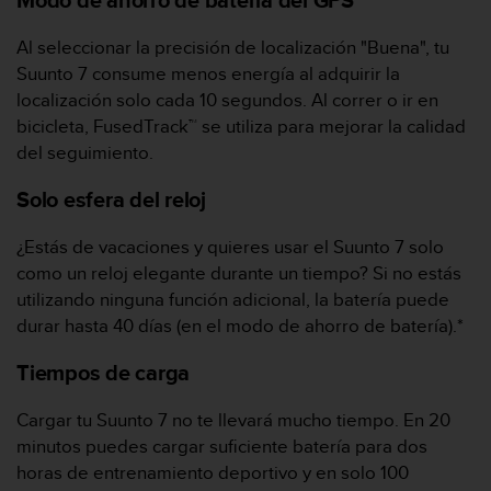
Modo de ahorro de batería del GPS
c
o
Al seleccionar la precisión de localización "Buena", tu
n
Suunto 7 consume menos energía al adquirir la
t
e
localización solo cada 10 segundos. Al correr o ir en
n
bicicleta, FusedTrack™ se utiliza para mejorar la calidad
i
del seguimiento.
d
o
Solo esfera del reloj
w
e
¿Estás de vacaciones y quieres usar el Suunto 7 solo
b
como un reloj elegante durante un tiempo? Si no estás
(
W
utilizando ninguna función adicional, la batería puede
e
durar hasta 40 días (en el modo de ahorro de batería).*
b
C
Tiempos de carga
o
n
Cargar tu Suunto 7 no te llevará mucho tiempo. En 20
t
minutos puedes cargar suficiente batería para dos
e
n
horas de entrenamiento deportivo y en solo 100