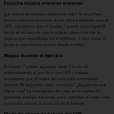
Escucha música mientras entrenas
t
a
¿La música te motiva a esforzarte más? Si escuchas
s
d
música mientras entrenas al aire libre y además usas el
e
GPS, calculamos que el Suunto 7 puede durar hasta 8
a
horas en el caso de que lo utilices para controlar la
c
música que reproduces en el teléfono, o bien hasta 3
c
horas si reproduces música desde el reloj.*
e
s
Mapas durante el ejercicio
i
b
i
El Suunto 7 puede aguantar hasta 7 horas de
l
entrenamiento al aire libre con GPS y mapas,
i
asumiendo que el mapa del reloj esté encendido
d
durante 10 segundos cada 3 minutos.* ¿Siguiendo una
a
nueva ruta? La navegación de rutas en sí misma no
d
p
consume energía adicional, pero consultar el mapa más
a
a menudo reduce la duración de la batería.
r
a