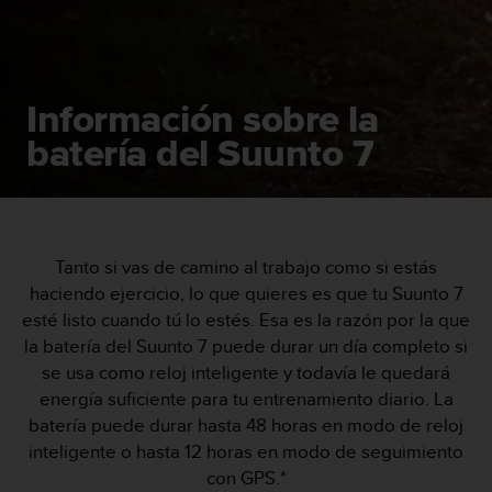
m
i
s
o
d
Información sobre la
e
a
batería del Suunto 7
l
c
a
n
z
a
Tanto si vas de camino al trabajo como si estás
r
haciendo ejercicio, lo que quieres es que tu Suunto 7
e
esté listo cuando tú lo estés. Esa es la razón por la que
l
la batería del Suunto 7 puede durar un día completo si
n
se usa como reloj inteligente y todavía le quedará
i
v
energía suficiente para tu entrenamiento diario. La
e
batería puede durar hasta 48 horas en modo de reloj
l
inteligente o hasta 12 horas en modo de seguimiento
d
con GPS.*
e