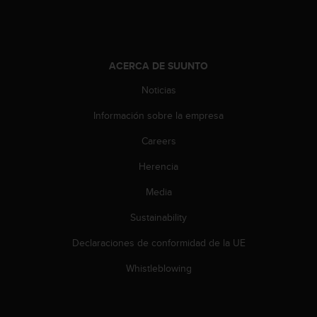
c
o
n
t
ACERCA DE SUUNTO
a
c
Noticias
t
o
Información sobre la empresa
c
o
Careers
n
Herencia
e
l
Media
d
e
Sustainability
p
a
Declaraciones de conformidad de la UE
r
t
Whistleblowing
a
m
e