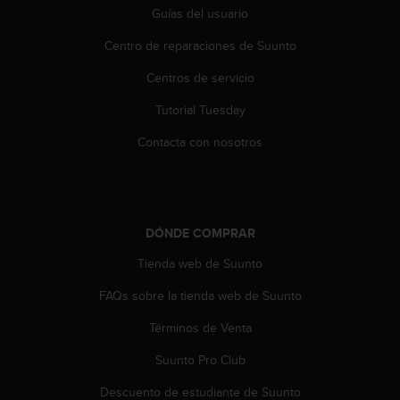
d
Guías del usuario
e
a
Centro de reparaciones de Suunto
c
c
Centros de servicio
e
Tutorial Tuesday
s
i
Contacta con nosotros
b
i
l
i
d
DÓNDE COMPRAR
a
d
Tienda web de Suunto
.
P
FAQs sobre la tienda web de Suunto
o
n
Términos de Venta
t
Suunto Pro Club
e
e
Descuento de estudiante de Suunto
n