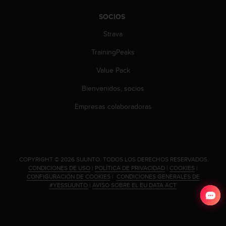
n
t
SOCIOS
o
Strava
d
e
TrainingPeaks
S
e
Value Pack
r
v
Bienvenidos, socios
i
c
Empresas colaboradoras
i
o
a
l
C
.
COPYRIGHT © 2026 SUUNTO.
TODOS LOS DERECHOS RESERVADOS.
l
CONDICIONES DE USO
|
POLÍTICA DE PRIVACIDAD
|
COOKIES
|
i
CONFIGURACIÓN DE COOKIES
|
CONDICIONES GENERALES DE
#YESSUUNTO
|
AVISO SOBRE EL EU DATA ACT
e
n
t
e