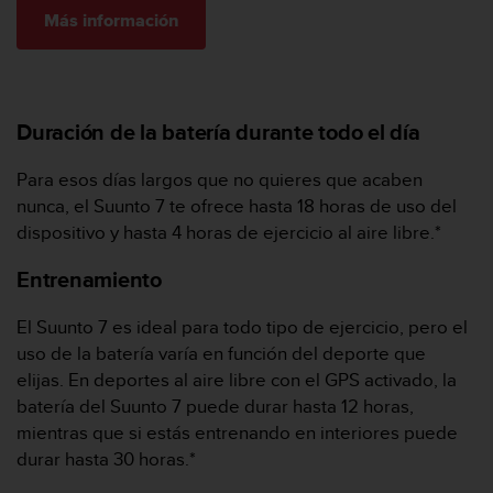
i
Más información
o
w
e
b
d
Duración de la batería durante todo el día
e
a
Para esos días largos que no quieres que acaben
c
u
nunca, el Suunto 7 te ofrece hasta 18 horas de uso del
e
dispositivo y hasta 4 horas de ejercicio al aire libre.*
r
d
Entrenamiento
o
c
El Suunto 7 es ideal para todo tipo de ejercicio, pero el
o
uso de la batería varía en función del deporte que
n
elijas. En deportes al aire libre con el GPS activado, la
l
a
batería del Suunto 7 puede durar hasta 12 horas,
s
mientras que si estás entrenando en interiores puede
P
durar hasta 30 horas.*
a
u