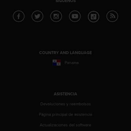
SÍGUENOS
s
,
W
C
A
G
)
2
.
COUNTRY AND LANGUAGE
0
y
Panama
o
t
r
a
s
ASISTENCIA
n
o
Devoluciones y reembolsos
r
Página principal de asistencia
m
a
Actualizaciones del software
s