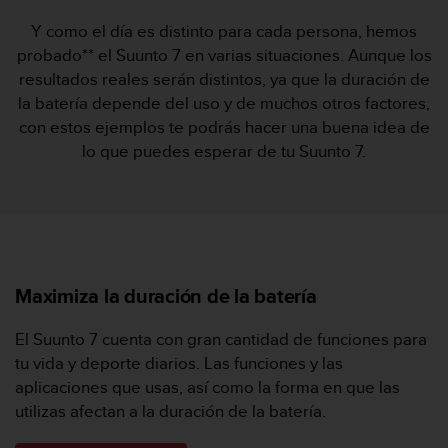
c
Y como el día es distinto para cada persona, hemos
o
n
probado** el Suunto 7 en varias situaciones. Aunque los
f
resultados reales serán distintos, ya que la duración de
o
la batería depende del uso y de muchos otros factores,
r
con estos ejemplos te podrás hacer una buena idea de
m
lo que puedes esperar de tu Suunto 7.
i
d
a
d
A
A
e
Maximiza la duración de la batería
n
e
s
El Suunto 7 cuenta con gran cantidad de funciones para
t
tu vida y deporte diarios. Las funciones y las
e
aplicaciones que usas, así como la forma en que las
s
utilizas afectan a la duración de la batería.
i
t