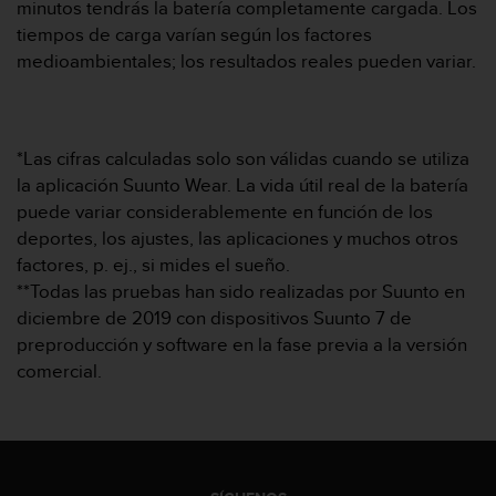
t
minutos tendrás la batería completamente cargada. Los
A
tiempos de carga varían según los factores
c
medioambientales; los resultados reales pueden variar.
c
e
s
s
i
*Las cifras calculadas solo son válidas cuando se utiliza
b
la aplicación Suunto Wear. La vida útil real de la batería
i
puede variar considerablemente en función de los
l
deportes, los ajustes, las aplicaciones y muchos otros
i
factores, p. ej., si mides el sueño.
t
y
**Todas las pruebas han sido realizadas por Suunto en
G
diciembre de 2019 con dispositivos Suunto 7 de
u
preproducción y software en la fase previa a la versión
i
comercial.
d
e
l
i
n
e