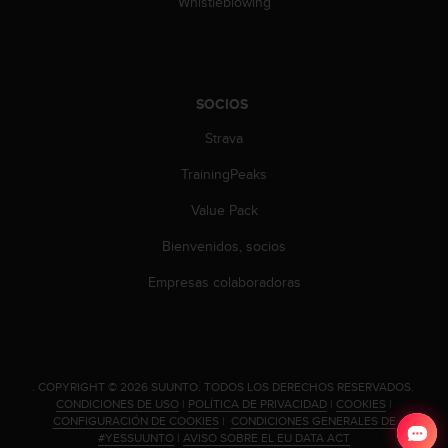
Whistleblowing
d
e
a
c
c
SOCIOS
e
s
Strava
i
b
TrainingPeaks
i
l
Value Pack
i
d
Bienvenidos, socios
a
Empresas colaboradoras
d
.
P
o
n
t
.
COPYRIGHT © 2026 SUUNTO.
TODOS LOS DERECHOS RESERVADOS.
CONDICIONES DE USO
|
POLÍTICA DE PRIVACIDAD
|
COOKIES
|
e
CONFIGURACIÓN DE COOKIES
|
CONDICIONES GENERALES DE
e
#YESSUUNTO
|
AVISO SOBRE EL EU DATA ACT
n