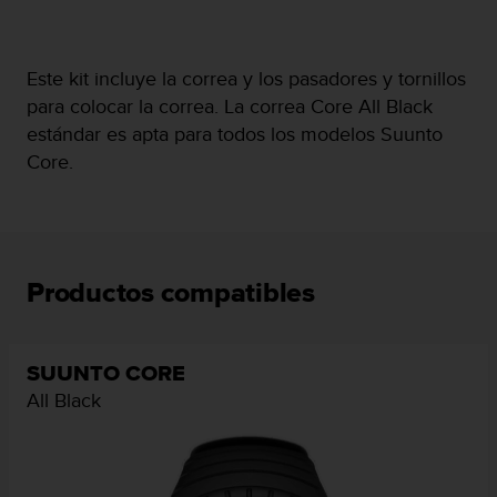
c
o
n
Este kit incluye la correa y los pasadores y tornillos
f
o
para colocar la correa. La correa Core All Black
r
estándar es apta para todos los modelos Suunto
m
Core.
i
d
a
d
A
A
Productos compatibles
e
n
e
s
SUUNTO CORE
t
All Black
e
s
i
t