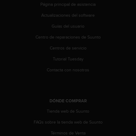
t
Página principal de asistencia
A
c
Actualizaciones del software
c
e
Guías del usuario
s
s
Centro de reparaciones de Suunto
i
Centros de servicio
b
i
Tutorial Tuesday
l
i
Contacta con nosotros
t
y
G
u
i
DÓNDE COMPRAR
d
e
Tienda web de Suunto
l
i
FAQs sobre la tienda web de Suunto
n
Términos de Venta
e