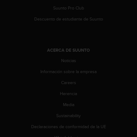
s
Suunto Pro Club
,
W
Descuento de estudiante de Suunto
C
A
G
)
2
ACERCA DE SUUNTO
.
0
Noticias
y
o
Información sobre la empresa
t
Careers
r
a
Herencia
s
n
Media
o
r
Sustainability
m
a
Declaraciones de conformidad de la UE
s