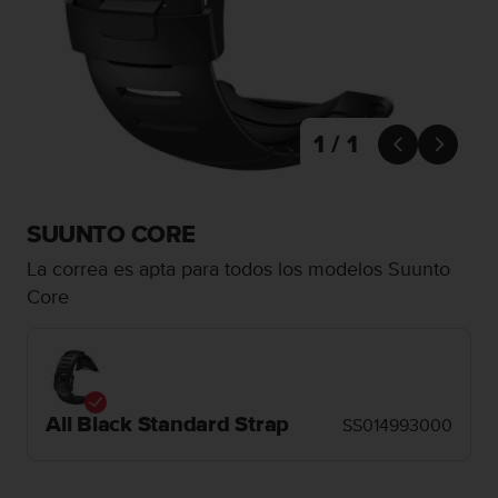
m
i
s
o
d
e
a
1 / 1


l
c
a
n
SUUNTO CORE
z
La correa es apta para todos los modelos Suunto
a
r
Core
e
l
n
i
v
All Black Standard Strap
e
SS014993000
l
d
e