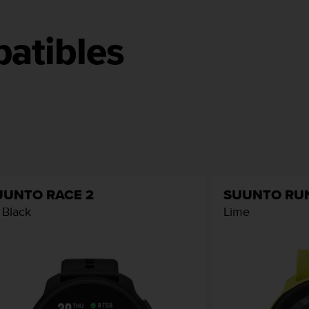
atibles
UUNTO RACE 2
SUUNTO RU
l Black
Lime