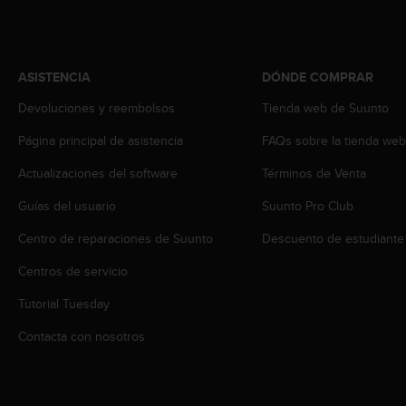
s
,
W
C
ASISTENCIA
DÓNDE COMPRAR
A
G
Devoluciones y reembolsos
Tienda web de Suunto
)
2
Página principal de asistencia
FAQs sobre la tienda we
.
Actualizaciones del software
Términos de Venta
0
y
Guías del usuario
Suunto Pro Club
o
t
Centro de reparaciones de Suunto
Descuento de estudiante
r
a
Centros de servicio
s
n
Tutorial Tuesday
o
Contacta con nosotros
r
m
a
s