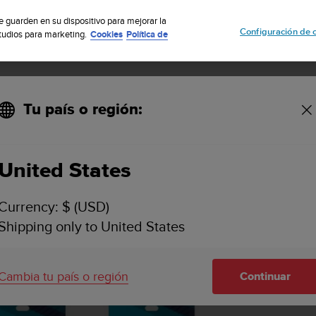
uscribete a nuestro boletín y obtén un 5% de descuento
| Fácil devoluci
se guarden en su dispositivo para mejorar la
Configuración de 
studios para marketing.
Cookies
Política de
Tu país o región:
 Strap UTMB World Series Navy blue S+M
United States
Currency: $ (USD)
Shipping only to United States
Cambia tu país o región
Continuar