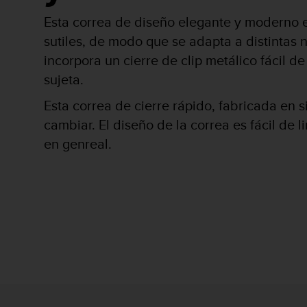
i
o
Esta correa de diseño elegante y moderno e
w
sutiles, de modo que se adapta a distintas
e
incorpora un cierre de clip metálico fácil 
b
d
sujeta.
e
a
Esta correa de cierre rápido, fabricada en s
c
cambiar.
El diseño de la correa es fácil de 
u
e
en genreal.
r
d
o
c
o
n
l
a
s
P
a
u