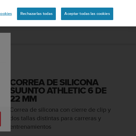
ón
cookies
Rechazarlas todas
Aceptar todas las cookies
CORREA DE SILICONA
SUUNTO ATHLETIC 6 DE
22 MM
Correa de silicona con cierre de clip y
dos tallas distintas para carreras y
entrenamientos