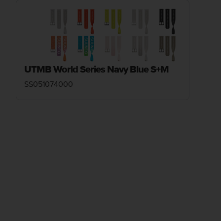
UTMB World Series Navy Blue S+M
SS051074000