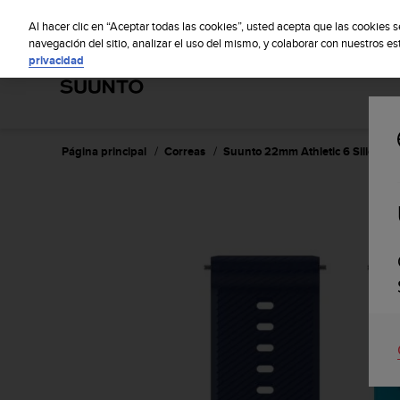
S
S
u
Al hacer clic en “Aceptar todas las cookies”, usted acepta que las cookies 
u
navegación del sitio, analizar el uso del mismo, y colaborar con nuestros e
privacidad
n
t
o
m
a
n
Página principal
Correas
Suunto 22mm Athletic 6 Silicone
t
i
e
n
e
s
u
c
o
m
p
r
o