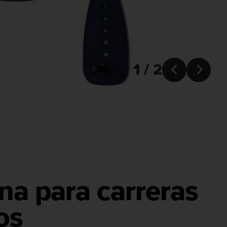
1 / 2


ona para carreras
os