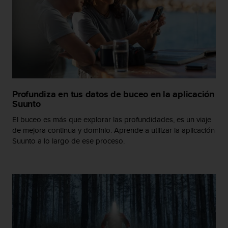
c
o
n
t
e
n
i
d
o
Profundiza en tus datos de buceo en la aplicación
w
Suunto
e
b
El buceo es más que explorar las profundidades, es un viaje
(
de mejora continua y dominio. Aprende a utilizar la aplicación
W
Suunto a lo largo de ese proceso.
e
b
C
o
n
t
e
n