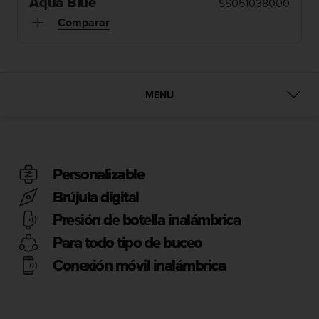
m
Aqua Blue
SS051038000
i
Comparar
s
o
d
e
a
MENU
l
c
a
n
z
a
Personalizable
r
Brújula digital
e
l
Presión de botella inalámbrica
n
Para todo tipo de buceo
i
v
Conexión móvil inalámbrica
e
l
d
e