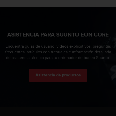
i
e
n
e
s
a
l
ASISTENCIA PARA SUUNTO EON CORE
g
ú
Encuentra guías de usuario, vídeos explicativos, preguntas
n
frecuentes, artículos con tutoriales e información detallada
p
de asistencia técnica para tu ordenador de buceo Suunto.
r
o
b
l
Asistencia de productos
e
m
a
p
a
r
a
a