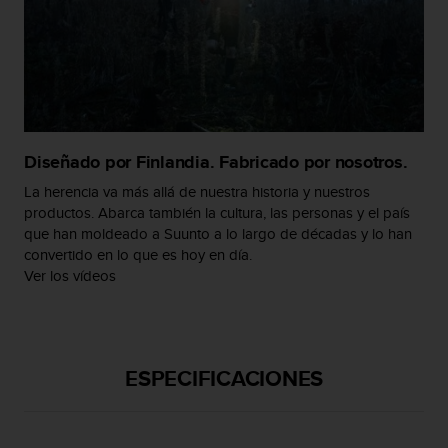
t
A
c
c
e
s
s
i
Diseñado por Finlandia. Fabricado por nosotros.
b
i
La herencia va más allá de nuestra historia y nuestros
l
productos. Abarca también la cultura, las personas y el país
i
que han moldeado a Suunto a lo largo de décadas y lo han
t
convertido en lo que es hoy en día.
y
Ver los vídeos
G
u
i
d
e
ESPECIFICACIONES
l
i
n
e