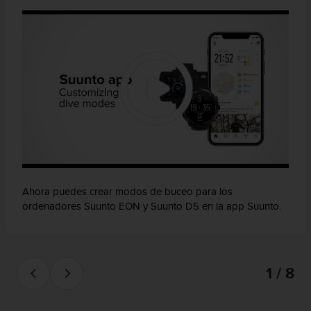
0
0
(
l
l
a
m
a
d
a
g
r
a
t
Ahora puedes crear modos de buceo para los
u
ordenadores Suunto EON y Suunto D5 en la app Suunto.
i
t
a
)
1 / 8
s
i
t