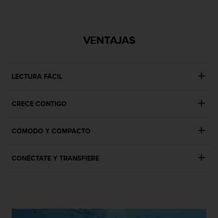
i
o
w
e
VENTAJAS
b
d
e
a
LECTURA FÁCIL
c
u
e
CRECE CONTIGO
r
d
o
CÓMODO Y COMPACTO
c
o
CONÉCTATE Y TRANSFIERE
n
l
a
s
P
a
u