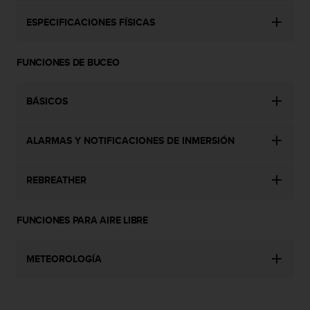
c
ESPECIFICACIONES FÍSICAS
o
n
t
FUNCIONES DE BUCEO
a
c
t
BÁSICOS
o
c
o
ALARMAS Y NOTIFICACIONES DE INMERSIÓN
n
e
l
REBREATHER
d
e
p
FUNCIONES PARA AIRE LIBRE
a
r
METEOROLOGÍA
t
a
m
e