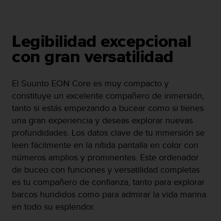
c
o
n
f
Legibilidad excepcional
o
con gran versatilidad
r
m
i
El Suunto EON Core es muy compacto y
d
constituye un excelente compañero de inmersión,
a
d
tanto si estás empezando a bucear como si tienes
A
una gran experiencia y deseas explorar nuevas
A
profundidades. Los datos clave de tu inmersión se
e
leen fácilmente en la nítida pantalla en color con
n
e
números amplios y prominentes. Este ordenador
s
de buceo con funciones y versatilidad completas
t
es tu compañero de confianza, tanto para explorar
e
barcos hundidos como para admirar la vida marina
s
i
en todo su esplendor.
t