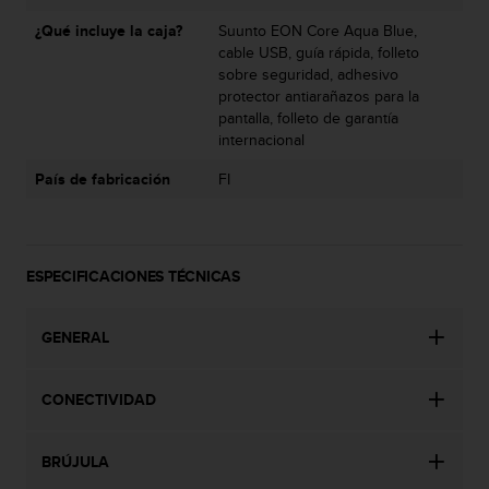
d
e
¿Qué incluye la caja?
Suunto EON Core Aqua Blue,
a
cable USB, guía rápida, folleto
c
sobre seguridad, adhesivo
c
protector antiarañazos para la
e
pantalla, folleto de garantía
s
internacional
i
País de fabricación
FI
b
i
l
i
d
ESPECIFICACIONES TÉCNICAS
a
d
.
GENERAL
P
o
n
CONECTIVIDAD
t
e
BRÚJULA
e
n