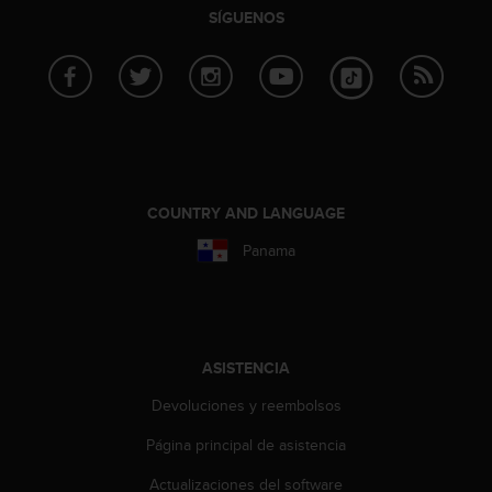
SÍGUENOS
c
c
e
d
e
r
a
l
a
COUNTRY AND LANGUAGE
i
n
Panama
f
o
r
m
a
ASISTENCIA
c
i
Devoluciones y reembolsos
ó
n
Página principal de asistencia
c
o
Actualizaciones del software