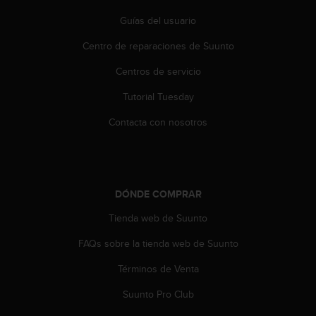
n
Guías del usuario
t
e
Centro de reparaciones de Suunto
n
i
Centros de servicio
d
a
Tutorial Tuesday
e
n
Contacta con nosotros
e
s
t
e
s
DÓNDE COMPRAR
i
Tienda web de Suunto
t
i
FAQs sobre la tienda web de Suunto
o
w
Términos de Venta
e
b
Suunto Pro Club
.