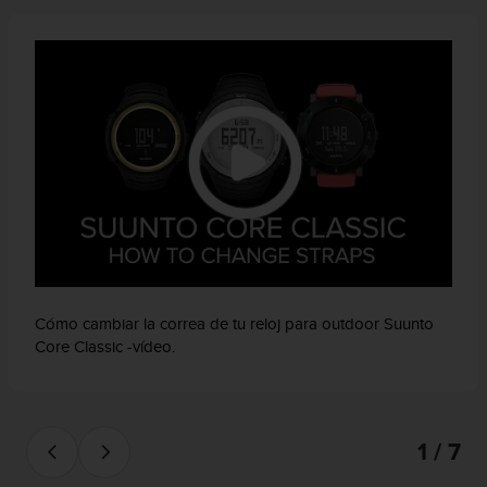
d
e
a
c
c
e
s
i
b
i
l
i
d
a
d
Cómo cambiar la correa de tu reloj para outdoor Suunto
.
Core Classic -vídeo.
P
o
n
t
e
1 / 7
e
n