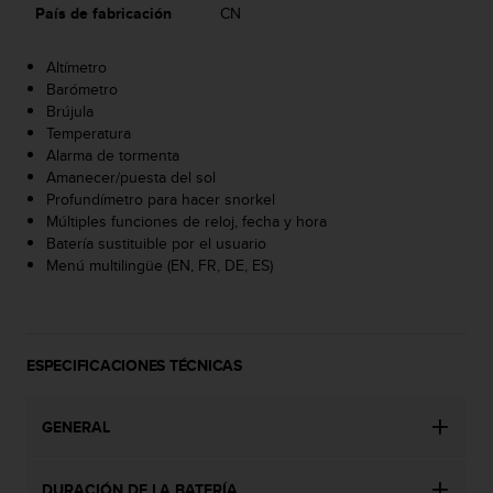
País de fabricación
CN
t
a
s
Altímetro
d
Barómetro
e
Brújula
a
Temperatura
c
Alarma de tormenta
c
Amanecer/puesta del sol
e
Profundímetro para hacer snorkel
s
Múltiples funciones de reloj, fecha y hora
i
Batería sustituible por el usuario
b
Menú multilingüe (EN, FR, DE, ES)
i
l
i
d
ESPECIFICACIONES TÉCNICAS
a
d
p
GENERAL
a
r
a
DURACIÓN DE LA BATERÍA