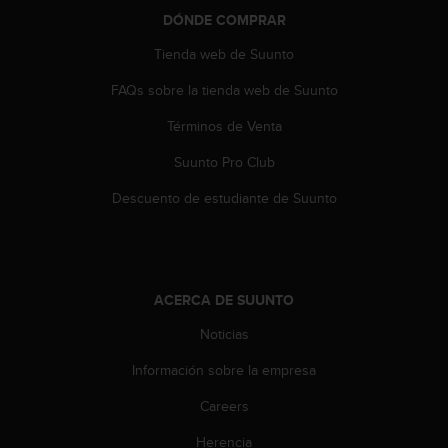
0
DÓNDE COMPRAR
0
(
Tienda web de Suunto
l
FAQs sobre la tienda web de Suunto
l
a
Términos de Venta
m
a
Suunto Pro Club
d
a
Descuento de estudiante de Suunto
g
r
a
t
u
ACERCA DE SUUNTO
i
t
Noticias
a
Información sobre la empresa
)
s
Careers
i
t
Herencia