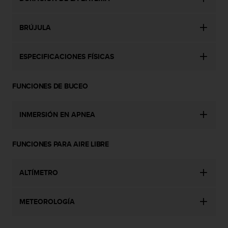
c
o
n
BRÚJULA
t
e
n
ESPECIFICACIONES FÍSICAS
i
d
FUNCIONES DE BUCEO
o
w
e
INMERSIÓN EN APNEA
b
(
W
FUNCIONES PARA AIRE LIBRE
e
b
C
ALTÍMETRO
o
n
t
METEOROLOGÍA
e
n