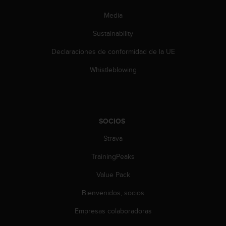
i
e
Media
n
e
Sustainability
s
Declaraciones de conformidad de la UE
a
l
Whistleblowing
g
ú
n
p
r
SOCIOS
o
b
Strava
l
e
TrainingPeaks
m
a
Value Pack
p
Bienvenidos, socios
a
r
Empresas colaboradoras
a
a