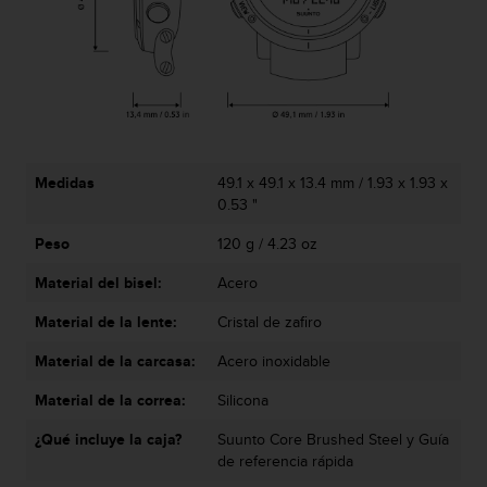
i
o
w
e
b
d
e
a
c
Medidas
49.1 x 49.1 x 13.4 mm / 1.93 x 1.93 x
u
0.53 "
e
Peso
120 g / 4.23 oz
r
d
Material del bisel:
Acero
o
c
Material de la lente:
Cristal de zafiro
o
n
Material de la carcasa:
Acero inoxidable
l
a
Material de la correa:
Silicona
s
¿Qué incluye la caja?
Suunto Core Brushed Steel y Guía
P
de referencia rápida
a
u