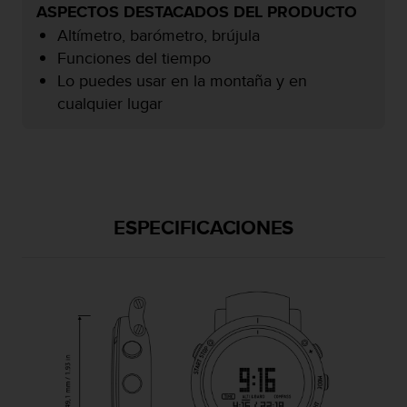
ASPECTOS DESTACADOS DEL PRODUCTO
c
o
Altímetro, barómetro, brújula
n
Funciones del tiempo
f
Lo puedes usar en la montaña y en
o
cualquier lugar
r
m
i
d
a
d
A
ESPECIFICACIONES
A
e
n
e
s
t
e
s
i
t