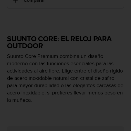
Comparar
m
i
s
o
d
e
a
SUUNTO CORE: EL RELOJ PARA
l
OUTDOOR
c
a
Suunto Core Premium combina un diseño
n
moderno con las funciones esenciales para las
z
actividades al aire libre. Elige entre el diseño rígido
a
r
de acero inoxidable natural con cristal de zafiro
e
para mayor durabilidad o las elegantes carcasas de
l
acero inoxidable, si prefieres llevar menos peso en
n
la muñeca.
i
v
e
l
d
e