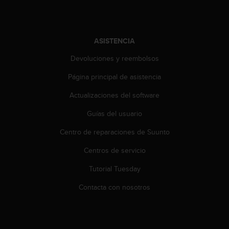
e
n
E
E
ASISTENCIA
.
Devoluciones y reembolsos
U
U
Página principal de asistencia
.
e
Actualizaciones del software
n
e
Guías del usuario
l
Centro de reparaciones de Suunto
+
1
Centros de servicio
8
5
Tutorial Tuesday
5
2
Contacta con nosotros
5
8
0
9