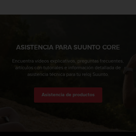
c
o
n
t
a
c
t
ASISTENCIA PARA SUUNTO CORE
o
c
o
Encuentra vídeos explicativos, preguntas frecuentes,
n
artículos con tutoriales e información detallada de
e
asistencia técnica para tu reloj Suunto.
l
d
e
Asistencia de productos
p
a
r
t
a
m
e