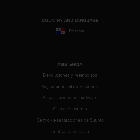
n
t
o
COUNTRY AND LANGUAGE
d
e
Panama
S
e
r
v
i
ASISTENCIA
c
i
Devoluciones y reembolsos
o
a
Página principal de asistencia
l
C
Actualizaciones del software
l
Guías del usuario
i
e
Centro de reparaciones de Suunto
n
t
Centros de servicio
e