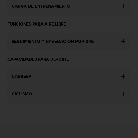
t
CARGA DE ENTRENAMIENTO
A
c
c
FUNCIONES PARA AIRE LIBRE
e
s
s
SEGUIMIENTO Y NAVEGACIÓN POR GPS
i
b
i
CAPACIDADES PARA DEPORTE
l
i
t
CARRERA
y
G
u
CICLISMO
i
d
e
l
i
n
e