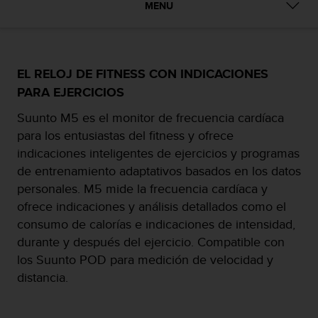
m
MENU
i
s
o
d
e
EL RELOJ DE FITNESS CON INDICACIONES
a
PARA EJERCICIOS
l
c
Suunto M5 es el monitor de frecuencia cardíaca
a
para los entusiastas del fitness y ofrece
n
indicaciones inteligentes de ejercicios y programas
z
de entrenamiento adaptativos basados en los datos
a
r
personales. M5 mide la frecuencia cardíaca y
e
ofrece indicaciones y análisis detallados como el
l
consumo de calorías e indicaciones de intensidad,
n
durante y después del ejercicio. Compatible con
i
v
los Suunto POD para medición de velocidad y
e
distancia.
l
d
e