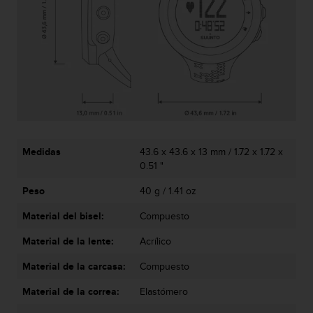
i
o
w
e
b
d
e
a
c
u
e
Medidas
43.6 x 43.6 x 13 mm / 1.72 x 1.72 x
r
0.51 "
d
o
Peso
40 g / 1.41 oz
c
o
Material del bisel:
Compuesto
n
Material de la lente:
Acrílico
l
a
Material de la carcasa:
Compuesto
s
P
Material de la correa:
Elastómero
a
u