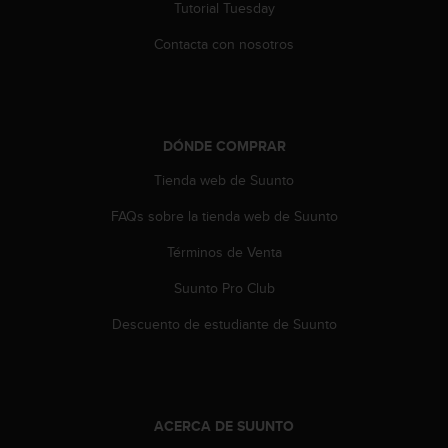
e
Tutorial Tuesday
n
E
Contacta con nosotros
E
.
U
U
DÓNDE COMPRAR
.
Tienda web de Suunto
e
n
FAQs sobre la tienda web de Suunto
e
l
Términos de Venta
+
1
Suunto Pro Club
8
5
Descuento de estudiante de Suunto
5
2
5
8
0
ACERCA DE SUUNTO
9