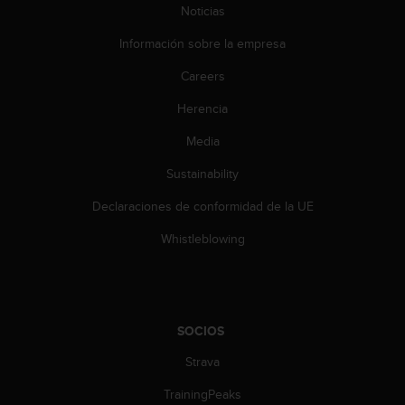
Noticias
0
0
Información sobre la empresa
(
l
Careers
l
a
Herencia
m
a
Media
d
Sustainability
a
g
Declaraciones de conformidad de la UE
r
a
Whistleblowing
t
u
i
t
a
SOCIOS
)
s
Strava
i
t
TrainingPeaks