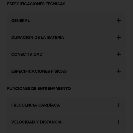
c
ESPECIFICACIONES TÉCNICAS
o
n
t
GENERAL
e
n
DURACIÓN DE LA BATERÍA
i
d
o
CONECTIVIDAD
w
e
b
ESPECIFICACIONES FÍSICAS
(
W
e
FUNCIONES DE ENTRENAMIENTO
b
C
o
FRECUENCIA CARDÍACA
n
t
e
VELOCIDAD Y DISTANCIA
n