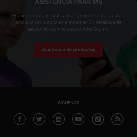
ASISTENCIA PARA M5
c
o
Encuentra vídeos explicativos, preguntas frecuentes,
n
artículos con tutoriales e información detallada de
t
asistencia técnica para tu reloj Suunto.
a
c
t
o
Asistencia de productos
c
o
n
e
l
d
e
p
SÍGUENOS
a
r
t
a
m
e