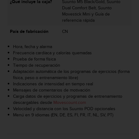
¿Qué incluye la caja?
Suunto M5 Black/Gold, Suunto
t
Dual Comfort Belt, Suunto
a
Movestick Mini y Guía de
s
referencia rápida
d
e
País de fabricación
CN
a
c
Hora, fecha y alarma
c
Frecuencia cardíaca y calorías quemadas
e
Prueba de forma física
s
Tiempo de recuperación
i
Adaptación automática de los programas de ejercicios (forma
b
física, peso o entrenamiento libre)
i
Indicaciones de intensidad en tiempo real
l
Mensajes de comentarios de motivación
i
Carga datos de ejercicios y programas de entrenamiento
d
descargables desde
Movescount.com
a
Velocidad y distancia con los Suunto POD opcionales
d
Menú en 9 idiomas (EN, DE, ES, FI, FR, IT, NL, SV, PT)
p
a
r
a