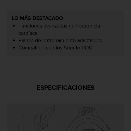
c
o
n
LO MÁS DESTACADO
f
Funciones avanzadas de frecuencia
o
cardíaca
r
m
Planes de entrenamiento adaptables
i
Compatible con los Suunto POD
d
a
d
A
A
e
n
ESPECIFICACIONES
e
s
t
e
s
i
t