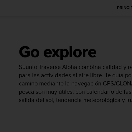
c
PRINCI
o
n
f
o
r
m
i
Go explore
d
a
d
Suunto Traverse Alpha combina calidad y re
A
para las actividades al aire libre. Te guía p
A
e
camino mediante la navegación GPS/GLONAS
n
pesca son muy útiles, con calendario de fas
e
s
salida del sol, tendencia meteorológica y lu
t
e
s
i
t