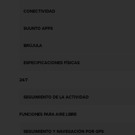
s
,
CONECTIVIDAD
W
C
A
SUUNTO APPS
G
)
BRÚJULA
2
.
0
ESPECIFICACIONES FÍSICAS
y
o
t
24/7
r
a
s
SEGUIMIENTO DE LA ACTIVIDAD
n
o
r
FUNCIONES PARA AIRE LIBRE
m
a
s
SEGUIMIENTO Y NAVEGACIÓN POR GPS