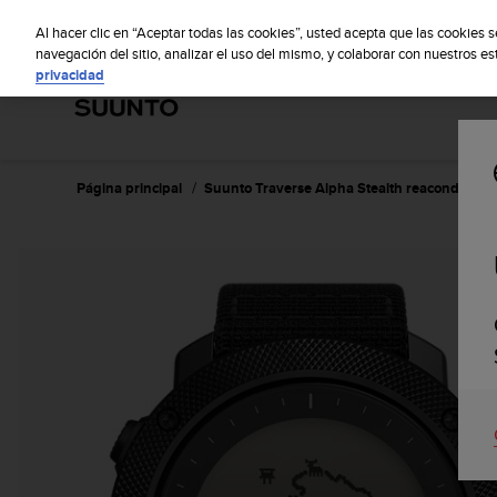
S
S
u
Al hacer clic en “Aceptar todas las cookies”, usted acepta que las cookies 
u
navegación del sitio, analizar el uso del mismo, y colaborar con nuestros e
privacidad
n
t
o
m
a
n
Página principal
Suunto Traverse Alpha Stealth reacondicion
t
i
e
n
e
s
u
c
o
m
p
r
o