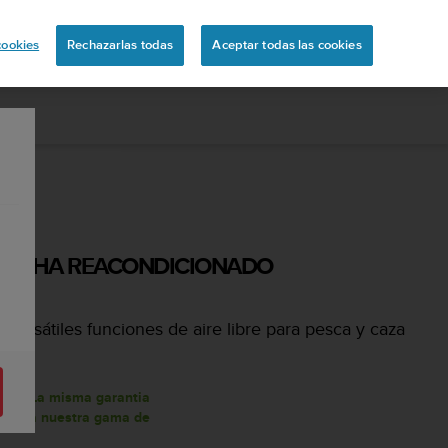
ón
cookies
Rechazarlas todas
Aceptar todas las cookies
ALPHA REACONDICIONADO
ersátiles funciones de aire libre para pesca y caza
nado. La misma garantia
lican a nuestra gama de