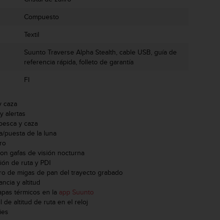
Compuesto
Textil
Suunto Traverse Alpha Stealth, cable USB, guía de
referencia rápida, folleto de garantía
FI
y caza
y alertas
 pesca y caza
a/puesta de la luna
ro
con gafas de visión nocturna
ón de ruta y PDI
ero de migas de pan del trayecto grabado
ncia y altitud
pas térmicos en la
app Suunto
l de altitud de ruta en el reloj
ies