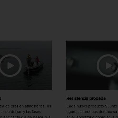
s
Resistencia probada
ia de presión atmosférica, las
Cada nuevo producto Suunto 
alida del sol y las fases
rigurosas pruebas durante su 
planificar tu día de pesca. Y a
en el laboratorio como en la 