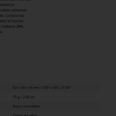
 nuestros
ruebas extremas
es. Conoce las
tido el Suunto
militares (MIL-
a.
50 x 50 x 15 mm / 1.97 x 1.97 x 0.59 "
75 g / 2.65 oz
Acero inoxidable
Cristal de zafiro