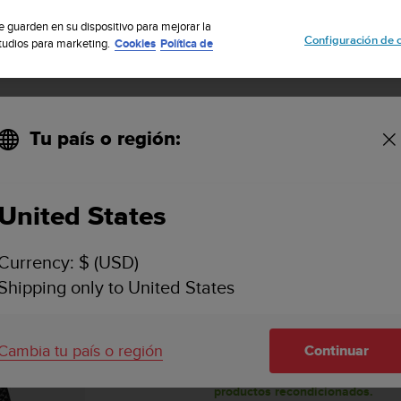
uscribete a nuestro boletín y obtén un 5% de descuento
| Fácil devoluci
se guarden en su dispositivo para mejorar la
Configuración de 
studios para marketing.
Cookies
Política de
Tu país o región:
ado
United States
SS050659000
SUUNTO TRAVERSE 
STEALTH
Currency: $ (USD)
Shipping only to United States
Reloj con GPS/GLONASS y v
Cambia tu país o región
Continuar
Este es un producto recondicio
y derechos de devolucion se ap
productos recondicionados.