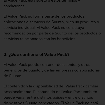
El Value Pack está sujeto a estos términos y
c
condiciones.
o
n
El Value Pack no forma parte de los productos,
f
aplicaciones o servicios de Suunto, ni es un producto o
o
r
servicio individual. El Value Pack no constituye
m
recomendación por parte de Suunto de los productos o
i
servicios relacionados con los beneficios.
d
a
d
2. ¿Qué contiene el Value Pack?
A
A
e
El Value Pack puede contener descuentos y otros
n
beneficios de Suunto y de las empresas colaboradoras
e
de Suunto.
s
t
El contenido y la disponibilidad del Value Pack cambia
e
ocasionalmente. El contenido del Value Pack también
s
i
puede variar entre distintos países y entre distintos
t
dispositivos Suunto conectados. El Value Pack no está