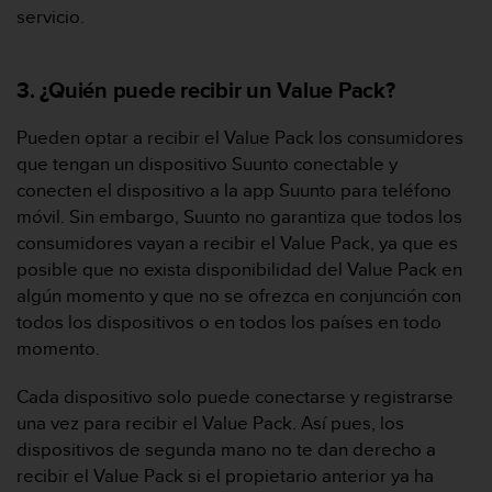
servicio.
t
a
s
d
3. ¿Quién puede recibir un Value Pack?
e
a
Pueden optar a recibir el Value Pack los consumidores
c
que tengan un dispositivo Suunto conectable y
c
conecten el dispositivo a la app Suunto para teléfono
e
móvil. Sin embargo, Suunto no garantiza que todos los
s
i
consumidores vayan a recibir el Value Pack, ya que es
b
posible que no exista disponibilidad del Value Pack en
i
algún momento y que no se ofrezca en conjunción con
l
todos los dispositivos o en todos los países en todo
i
momento.
d
a
d
Cada dispositivo solo puede conectarse y registrarse
p
una vez para recibir el Value Pack. Así pues, los
a
dispositivos de segunda mano no te dan derecho a
r
recibir el Value Pack si el propietario anterior ya ha
a