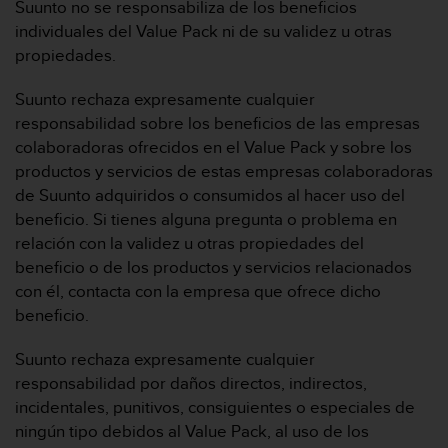
d
Suunto no se responsabiliza de los beneficios
e
individuales del Value Pack ni de su validez u otras
a
propiedades.
c
c
Suunto rechaza expresamente cualquier
e
responsabilidad sobre los beneficios de las empresas
s
i
colaboradoras ofrecidos en el Value Pack y sobre los
b
productos y servicios de estas empresas colaboradoras
i
de Suunto adquiridos o consumidos al hacer uso del
l
beneficio. Si tienes alguna pregunta o problema en
i
relación con la validez u otras propiedades del
d
a
beneficio o de los productos y servicios relacionados
d
con él, contacta con la empresa que ofrece dicho
.
beneficio.
P
o
Suunto rechaza expresamente cualquier
n
responsabilidad por daños directos, indirectos,
t
e
incidentales, punitivos, consiguientes o especiales de
e
ningún tipo debidos al Value Pack, al uso de los
n