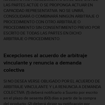
c
LAS PARTES ACTÚE O SE PROPONGA ACTUAR EN
c
CAPACIDAD REPRESENTATIVA. NO SE UNIRÁ,
e
CONSOLIDARÁ O COMBINARÁ NINGÚN ARBITRAJE O
d
PROCEDIMIENTO CON OTRO ARBITRAJE O
e
PROCEDIMIENTO SIN CONSENTIMIENTO PREVIO POR
r
a
ESCRITO DE TODAS LAS PARTES EN DICHO
l
ARBITRAJE O PROCEDIMIENTO.
a
i
n
Excepciones al acuerdo de arbitraje
f
o
vinculante y renuncia a demanda
r
colectiva
m
a
c
SI NO DESEA VERSE OBLIGADO POR EL ACUERDO DE
i
ARBITRAJE VINCULANTE Y LA RENUNCIA A DEMANDA
ó
COLECTIVA: (1) deberá notificarlo a Suunto por escrito
n
en el plazo de sesenta (60) días a partir de la compra
c
o
del producto; (2) deberá dirigir su notificación por