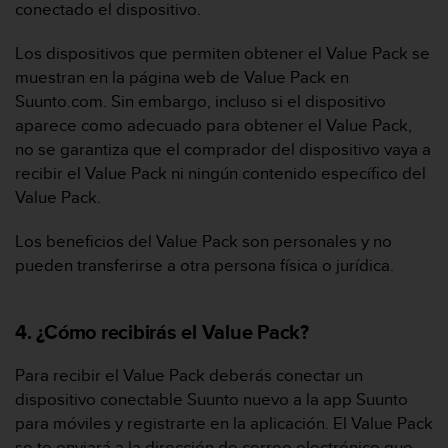
conectado el dispositivo.
c
o
n
Los dispositivos que permiten obtener el Value Pack se
t
muestran en la página web de Value Pack en
e
Suunto.com. Sin embargo, incluso si el dispositivo
n
aparece como adecuado para obtener el Value Pack,
i
no se garantiza que el comprador del dispositivo vaya a
d
o
recibir el Value Pack ni ningún contenido específico del
w
Value Pack.
e
b
Los beneficios del Value Pack son personales y no
(
pueden transferirse a otra persona física o jurídica.
W
e
b
4. ¿Cómo recibirás el Value Pack?
C
o
n
Para recibir el Value Pack deberás conectar un
t
dispositivo conectable Suunto nuevo a la app Suunto
e
para móviles y registrarte en la aplicación. El Value Pack
n
se te enviará a la dirección de correo electrónico que