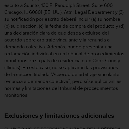
n
escrito a Suunto, 130 E. Randolph Street, Suite 600,
t
Chicago, IL 60601 (EE. UU.), Attn: Legal Department y (3)
e
su notificación por escrito deberá incluir (a) su nombre,
n
(b) su dirección, (c) la fecha de compra del producto y (d)
i
d
una declaración clara de que desea excluirse del
a
acuerdo sobre arbitraje vinculante y la renuncia a
e
demanda colectiva. Además, puede presentar una
n
reclamación individual en un tribunal de procedimientos
e
monitorios en su país de residencia o en Cook County
s
t
(Illinois). En este caso, no se aplicarán las provisiones
e
de la sección titulada “Acuerdo de arbitraje vinculante;
s
renuncia a demanda colectiva”, pero sí se aplicarán las
i
normas y limitaciones del tribunal de procedimientos
t
monitorios.
i
o
w
e
Exclusiones y limitaciones adicionales
b
.