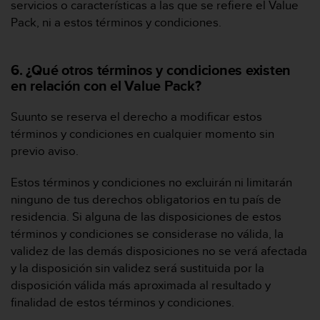
servicios o características a las que se refiere el Value
c
Pack, ni a estos términos y condiciones.
o
n
t
6. ¿Qué otros términos y condiciones existen
a
en relación con el Value Pack?
c
t
o
Suunto se reserva el derecho a modificar estos
c
términos y condiciones en cualquier momento sin
o
previo aviso.
n
e
Estos términos y condiciones no excluirán ni limitarán
l
d
ninguno de tus derechos obligatorios en tu país de
e
residencia. Si alguna de las disposiciones de estos
p
términos y condiciones se considerase no válida, la
a
validez de las demás disposiciones no se verá afectada
r
y la disposición sin validez será sustituida por la
t
a
disposición válida más aproximada al resultado y
m
finalidad de estos términos y condiciones.
e