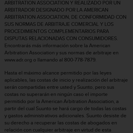
e
ARBITRATION ASSOCIATION Y REALIZADO POR UN
n
ARBITRADOR DESIGNADO POR LA AMERICAN
E
ARBITRATION ASSOCIATION, DE CONFORMIDAD CON
E
SUS NORMAS DE ARBITRAJE COMERCIAL Y LOS
.
PROCEDIMIENTOS COMPLEMENTARIOS PARA
U
DISPUTAS RELACIONADAS CON CONSUMIDORES.
U
Encontrarás más información sobre la American
.
Arbitration Association y sus normas de arbitraje en
e
www.adr.org o llamando al 800-778-7879.
n
e
l
Hasta el máximo alcance permitido por las leyes
+
aplicables, las costas de inicio y realización del arbitraje
1
serán compartidas entre usted y Suunto, pero sus
8
costas no superarán en ningún caso el importe
5
permitido por la American Arbitration Association, a
5
2
partir del cual Suunto se hará cargo de todas las costas
5
y gastos administrativos adicionales. Suunto desiste de
8
su derecho a recuperar las costas de abogados en
0
relación con cualquier arbitraje en virtud de esta
9