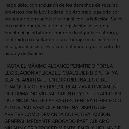
i
inapelable, con exclusión de los derechos de recurso
e
previstos por la Ley Federal de Arbitraje, y puede ser
n
presentado en cualquier tribunal con jurisdicción. Salvo
e
s
en cuanto pueda exigirlo la legislación, ni usted ni
a
Suunto ni un arbitrador pueden divulgar la existencia,
l
contenido o resultado de un arbitraje en relación con
g
esta garantía sin previo consentimiento por escrito de
ú
usted y de Suunto.
n
p
r
HASTA EL MÁXIMO ALCANCE PERMITIDO POR LA
o
LEGISLACIÓN APLICABLE, CUALQUIER DISPUTA, YA
b
SEA DE ARBITRAJE, EN LOS TRIBUNALES O DE
l
CUALQUIER OTRO TIPO, SE REALIZARÁ ÚNICAMENTE
e
DE FORMA INDIVIDUAL. SUUNTO Y USTED ACEPTAN
m
a
QUE NINGUNA DE LAS PARTES TENDRÁ DERECHO O
p
AUTORIDAD PARA QUE NINGUNA DISPUTA SE
a
ARBITRE COMO DEMANDA COLECTIVA, ACCIÓN
r
GENERAL MEDIANTE ABOGADO PARTICULAR O
a
NINGÚN OTRO PROCEDIMIENTO EN EL QUE UNA DE
a