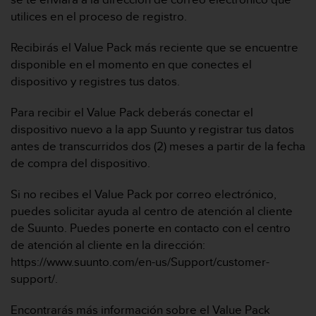
t
A
utilices en el proceso de registro.
c
c
Recibirás el Value Pack más reciente que se encuentre
e
disponible en el momento en que conectes el
s
dispositivo y registres tus datos.
s
i
Para recibir el Value Pack deberás conectar el
b
i
dispositivo nuevo a la app Suunto y registrar tus datos
l
antes de transcurridos dos (2) meses a partir de la fecha
i
de compra del dispositivo.
t
y
Si no recibes el Value Pack por correo electrónico,
G
puedes solicitar ayuda al centro de atención al cliente
u
i
de Suunto. Puedes ponerte en contacto con el centro
d
de atención al cliente en la dirección:
e
https://www.suunto.com/en-us/Support/customer-
l
support/.
i
n
Encontrarás más información sobre el Value Pack
e