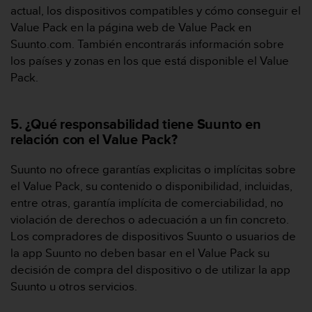
s
actual, los dispositivos compatibles y cómo conseguir el
,
Value Pack en la página web de Value Pack en
W
Suunto.com. También encontrarás información sobre
C
los países y zonas en los que está disponible el Value
A
Pack.
G
)
2
.
5. ¿Qué responsabilidad tiene Suunto en
0
relación con el Value Pack?
y
o
Suunto no ofrece garantías explicitas o implícitas sobre
t
el Value Pack, su contenido o disponibilidad, incluidas,
r
entre otras, garantía implícita de comerciabilidad, no
a
s
violación de derechos o adecuación a un fin concreto.
n
Los compradores de dispositivos Suunto o usuarios de
o
la app Suunto no deben basar en el Value Pack su
r
decisión de compra del dispositivo o de utilizar la app
m
Suunto u otros servicios.
a
s