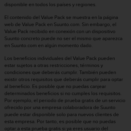
i
disponible en todos los países y regiones.
o
w
El contenido del Value Pack se muestra en la página
e
web de Value Pack en Suunto.com. Sin embargo, el
b
d
Value Pack recibido en conexión con un dispositivo
e
Suunto concreto puede no ser el mismo que aparezca
a
en Suunto.com en algún momento dado.
c
u
Los beneficios individuales del Value Pack pueden
e
estar sujetos a otras restricciones, términos y
r
d
condiciones que deberás cumplir. También pueden
o
existir otros requisitos que deberás cumplir para optar
c
al beneficio. Es posible que no puedas canjear
o
determinados beneficios si no cumples los requisitos.
n
Por ejemplo, el periodo de prueba gratis de un servicio
l
a
ofrecido por una empresa colaboradora de Suunto
s
puede estar disponible solo para nuevos clientes de
P
esta empresa. Por tanto, es posible que no puedas
a
optar a esta prueba gratis si ya eres usuario del
u