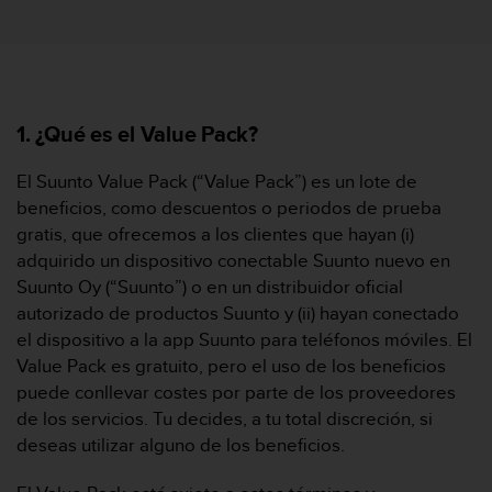
m
i
s
o
d
e
1. ¿Qué es el Value Pack?
a
l
c
El Suunto Value Pack (“Value Pack”) es un lote de
a
beneficios, como descuentos o periodos de prueba
n
gratis, que ofrecemos a los clientes que hayan (i)
z
adquirido un dispositivo conectable Suunto nuevo en
a
Suunto Oy (“Suunto”) o en un distribuidor oficial
r
e
autorizado de productos Suunto y (ii) hayan conectado
l
el dispositivo a la app Suunto para teléfonos móviles. El
n
Value Pack es gratuito, pero el uso de los beneficios
i
puede conllevar costes por parte de los proveedores
v
de los servicios. Tu decides, a tu total discreción, si
e
l
deseas utilizar alguno de los beneficios.
d
e