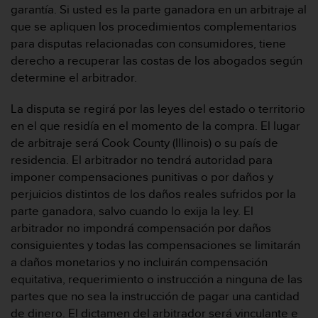
garantía. Si usted es la parte ganadora en un arbitraje al
0
0
que se apliquen los procedimientos complementarios
(
para disputas relacionadas con consumidores, tiene
l
derecho a recuperar las costas de los abogados según
l
determine el arbitrador.
a
m
La disputa se regirá por las leyes del estado o territorio
a
d
en el que residía en el momento de la compra. El lugar
a
de arbitraje será Cook County (Illinois) o su país de
g
residencia. El arbitrador no tendrá autoridad para
r
imponer compensaciones punitivas o por daños y
a
perjuicios distintos de los daños reales sufridos por la
t
u
parte ganadora, salvo cuando lo exija la ley. El
i
arbitrador no impondrá compensación por daños
t
consiguientes y todas las compensaciones se limitarán
a
a daños monetarios y no incluirán compensación
)
equitativa, requerimiento o instrucción a ninguna de las
s
i
partes que no sea la instrucción de pagar una cantidad
t
de dinero. El dictamen del arbitrador será vinculante e