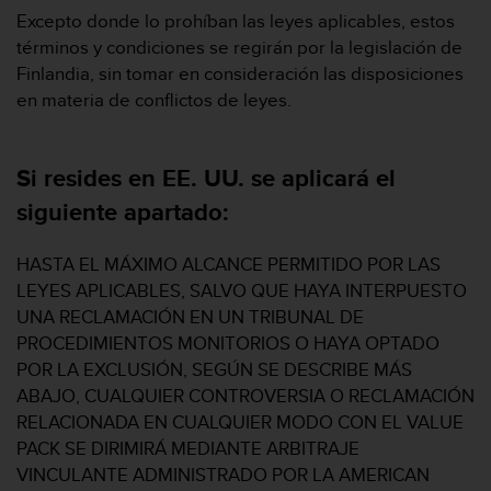
n
Excepto donde lo prohíban las leyes aplicables, estos
t
términos y condiciones se regirán por la legislación de
o
Finlandia, sin tomar en consideración las disposiciones
d
e
en materia de conflictos de leyes.
S
e
r
Si resides en EE. UU. se aplicará el
v
siguiente apartado:
i
c
i
HASTA EL MÁXIMO ALCANCE PERMITIDO POR LAS
o
LEYES APLICABLES, SALVO QUE HAYA INTERPUESTO
a
UNA RECLAMACIÓN EN UN TRIBUNAL DE
l
C
PROCEDIMIENTOS MONITORIOS O HAYA OPTADO
l
POR LA EXCLUSIÓN, SEGÚN SE DESCRIBE MÁS
i
ABAJO, CUALQUIER CONTROVERSIA O RECLAMACIÓN
e
RELACIONADA EN CUALQUIER MODO CON EL VALUE
n
PACK SE DIRIMIRÁ MEDIANTE ARBITRAJE
t
e
VINCULANTE ADMINISTRADO POR LA AMERICAN