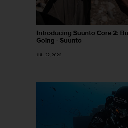
c
o
n
f
o
Introducing Suunto Core 2: Bu
r
m
Going - Suunto
i
d
JUL. 22, 2026
a
d
A
A
e
n
e
s
t
e
s
i
t