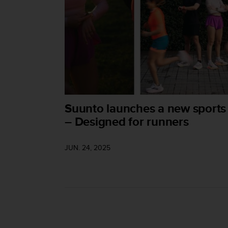
t
a
s
d
e
a
c
c
e
s
Suunto launches a new sports
i
– Designed for runners
b
i
l
JUN. 24, 2025
i
d
a
d
p
a
r
a