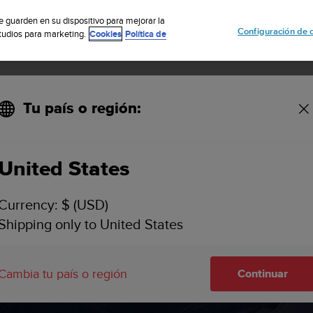
uscribete a nuestro boletín y obtén un 5% de descuento
| Fácil devoluci
se guarden en su dispositivo para mejorar la
Configuración de 
studios para marketing.
Cookies
Política de
Tu país o región:
United States
Currency: $ (USD)
Shipping only to United States
ticias de Suu
Cambia tu país o región
Continuar