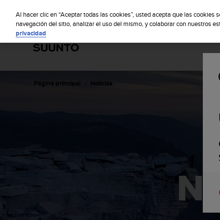
S
S
u
Al hacer clic en “Aceptar todas las cookies”, usted acepta que las cookies 
u
navegación del sitio, analizar el uso del mismo, y colaborar con nuestros e
privacidad
n
t
o
m
a
n
Página principal
Noticias
t
i
e
n
e
s
u
c
No
o
m
p
r
o