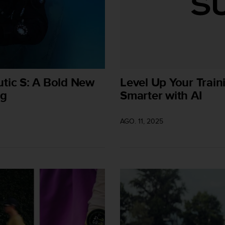
tic S: A Bold New
Level Up Your Trai
ng
Smarter with AI
AGO. 11, 2025