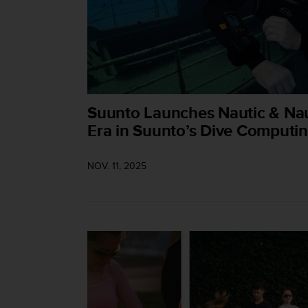
i
o
w
e
b
d
e
a
Suunto Launches Nautic & Nau
c
Era in Suunto’s Dive Computi
u
e
r
NOV. 11, 2025
d
o
c
o
n
l
a
s
P
a
u