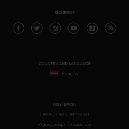
i
o
SÍGUENOS
w
e
b
d
e
a
c
u
e
COUNTRY AND LANGUAGE
r
d
Paraguay
o
c
o
n
l
ASISTENCIA
a
s
Devoluciones y reembolsos
P
a
Página principal de asistencia
u