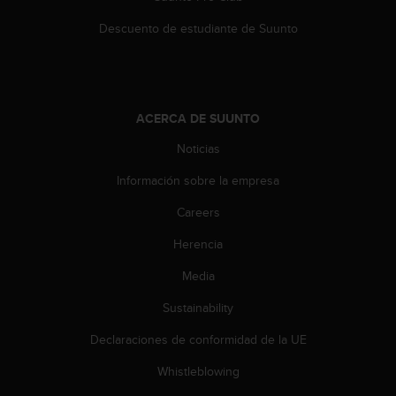
c
o
Descuento de estudiante de Suunto
n
t
e
n
i
ACERCA DE SUUNTO
d
Noticias
o
w
Información sobre la empresa
e
b
Careers
(
W
Herencia
e
b
Media
C
Sustainability
o
n
Declaraciones de conformidad de la UE
t
e
Whistleblowing
n