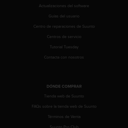
t
Actualizaciones del software
a
Guías del usuario
s
d
Centro de reparaciones de Suunto
e
a
Centros de servicio
c
c
Tutorial Tuesday
e
s
Contacta con nosotros
i
b
i
l
i
DÓNDE COMPRAR
d
Tienda web de Suunto
a
d
FAQs sobre la tienda web de Suunto
p
a
Términos de Venta
r
a
Suunto Pro Club