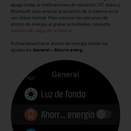
m
apaga todas la notificaciones de vibración, FC diaria y
i
Bluetooth para ampliar la duración de la batería en el
s
uso diario normal. Para conocer las opciones de
o
ahorro de energía al grabar actividades, consulta
d
e
Gestión de carga de la batería
.
a
l
Activa/desactiva el ahorro de energía desde los
c
ajustes en
General
»
Ahorro energ.
.
a
n
z
a
r
e
l
n
i
v
e
l
d
e