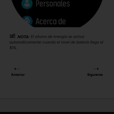
c
o
n
f
o
r
m
El ahorro de energía se activa
NOTA:
i
automáticamente cuando el nivel de batería llega al
d
10%.
a
d
A
A
e
Anterior
Siguiente
n
e
s
t
e
s
i
t