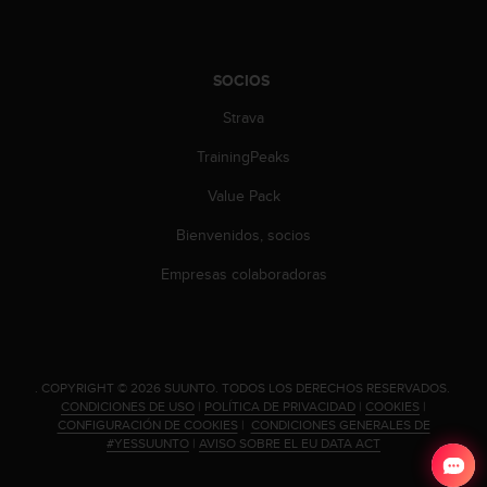
t
A
c
c
SOCIOS
e
s
Strava
s
i
TrainingPeaks
b
Value Pack
i
l
Bienvenidos, socios
i
t
Empresas colaboradoras
y
G
u
i
d
.
COPYRIGHT © 2026 SUUNTO.
TODOS LOS DERECHOS RESERVADOS.
e
CONDICIONES DE USO
|
POLÍTICA DE PRIVACIDAD
|
COOKIES
|
l
CONFIGURACIÓN DE COOKIES
|
CONDICIONES GENERALES DE
i
#YESSUUNTO
|
AVISO SOBRE EL EU DATA ACT
n
e