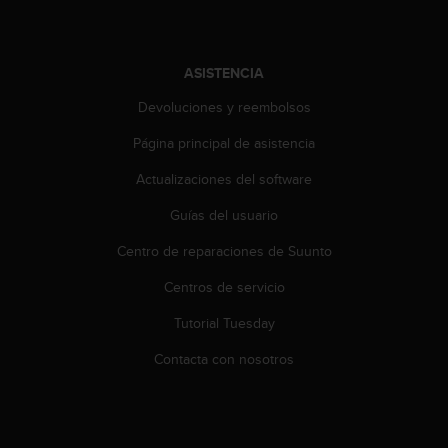
t
A
c
c
ASISTENCIA
e
s
Devoluciones y reembolsos
s
i
Página principal de asistencia
b
Actualizaciones del software
i
l
Guías del usuario
i
t
Centro de reparaciones de Suunto
y
G
Centros de servicio
u
i
Tutorial Tuesday
d
Contacta con nosotros
e
l
i
n
e