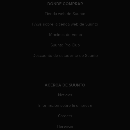
s
DÓNDE COMPRAR
,
Tienda web de Suunto
W
C
FAQs sobre la tienda web de Suunto
A
G
Términos de Venta
)
2
Suunto Pro Club
.
Descuento de estudiante de Suunto
0
y
o
t
r
a
ACERCA DE SUUNTO
s
Noticias
n
o
Información sobre la empresa
r
m
Careers
a
s
Herencia