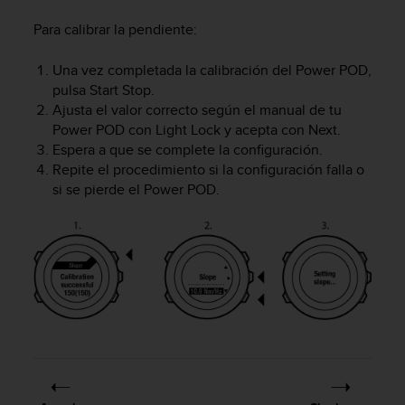
t
Para calibrar la pendiente:
a
s
Una vez completada la calibración del Power POD,
d
e
pulsa
Start Stop
.
a
Ajusta el valor correcto según el manual de tu
c
Power POD con
Light Lock
y acepta con
Next
.
c
Espera a que se complete la configuración.
e
Repite el procedimiento si la configuración falla o
s
si se pierde el Power POD.
i
b
i
l
i
d
a
d
p
a
r
a