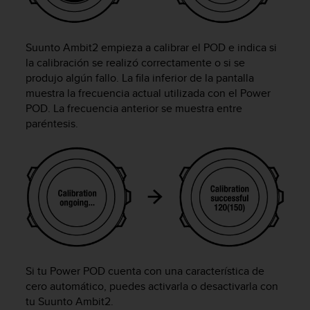
c
o
n
Suunto Ambit2
empieza a calibrar el POD e indica si
f
la calibración se realizó correctamente o si se
o
produjo algún fallo. La fila inferior de la pantalla
r
muestra la frecuencia actual utilizada con el Power
m
i
POD. La frecuencia anterior se muestra entre
d
paréntesis.
a
d
A
A
e
n
e
s
t
e
Si tu Power POD cuenta con una característica de
s
cero automático, puedes activarla o desactivarla con
i
t
tu
Suunto Ambit2
.