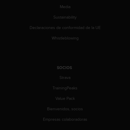
d
Media
e
a
Sustainability
c
c
Declaraciones de conformidad de la UE
e
s
Whistleblowing
i
b
i
l
i
SOCIOS
d
a
Strava
d
TrainingPeaks
.
P
Value Pack
o
n
Bienvenidos, socios
t
e
Empresas colaboradoras
e
n