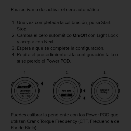
i
o
Para activar o desactivar el cero automático:
w
e
Una vez completada la calibración, pulsa
Start
b
Stop
.
d
Cambia el cero automático
On/Off
con
Light Lock
e
y acepta con
Next
.
a
Espera a que se complete la configuración.
c
u
Repite el procedimiento si la configuración falla o
e
si se pierde el Power POD.
r
d
o
c
o
n
l
a
s
Puedes calibrar la pendiente con los Power POD que
P
utilizan Crank Torque Frequency (CTF, Frecuencia de
a
Par de Biela).
u