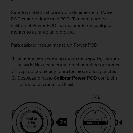
m
i
Suunto Ambit2
calibra automáticamente tu Power
s
o
POD cuando detecta el POD. También puedes
d
calibrar el Power POD manualmente en cualquier
e
momento durante un ejercicio.
a
l
Para calibrar manualmente un Power POD:
c
a
Si te encuentras en un modo de deporte, mantén
n
pulsado
Next
para entrar en el menú de opciones.
z
Deja de pedalear y retira los pies de los pedales.
a
Desplázate hasta
Calibrar Power POD
con
Light
r
e
Lock
y selecciona con
Next
.
l
n
i
v
e
l
d
e