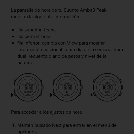
m
i
La pantalla de hora de tu
Suunto Ambit3 Peak
s
muestra la siguiente información:
o
d
fila superior: fecha
e
fila central: hora
a
l
fila inferior: cambia con
View
para mostrar
c
información adicional como día de la semana, hora
a
dual, recuento diario de pasos y nivel de la
n
batería.
z
a
r
e
l
n
i
v
Para acceder a los ajustes de hora:
e
l
Mantén pulsado
Next
para entrar en el menú de
d
opciones.
e