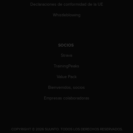
e
Declaraciones de conformidad de la UE
n
E
Whistleblowing
E
.
U
U
SOCIOS
.
e
Strava
n
e
TrainingPeaks
l
Value Pack
+
1
Bienvenidos, socios
8
5
Empresas colaboradoras
5
2
5
8
0
.
COPYRIGHT © 2026 SUUNTO.
TODOS LOS DERECHOS RESERVADOS.
9