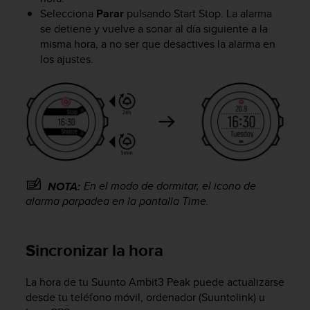
c
Selecciona
Parar
pulsando
Start Stop
. La alarma
o
se detiene y vuelve a sonar al día siguiente a la
n
misma hora, a no ser que desactives la alarma en
t
los ajustes.
e
n
i
d
o
w
e
b
(
En el modo de dormitar, el icono de
NOTA:
W
alarma parpadea en la pantalla
Time
.
e
b
C
o
Sincronizar la hora
n
t
La hora de tu
Suunto Ambit3 Peak
puede actualizarse
e
desde tu teléfono móvil, ordenador (Suuntolink) u
n