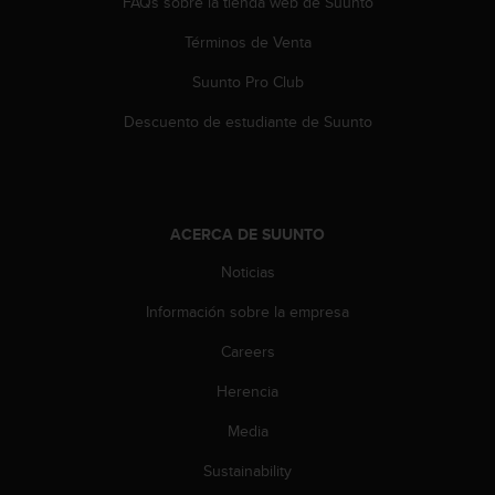
FAQs sobre la tienda web de Suunto
n
t
Términos de Venta
o
d
Suunto Pro Club
e
S
Descuento de estudiante de Suunto
e
r
v
i
c
ACERCA DE SUUNTO
i
Noticias
o
a
Información sobre la empresa
l
C
Careers
l
i
Herencia
e
n
Media
t
Sustainability
e