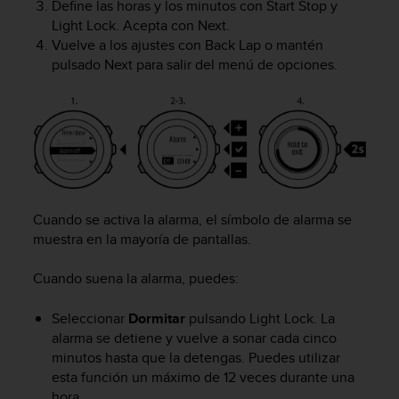
Define las horas y los minutos con
Start Stop
y
t
Light Lock
. Acepta con
Next
.
a
Vuelve a los ajustes con
Back Lap
o mantén
s
pulsado
Next
para salir del menú de opciones.
d
e
a
c
c
e
s
i
b
Cuando se activa la alarma, el símbolo de alarma se
i
muestra en la mayoría de pantallas.
l
i
Cuando suena la alarma, puedes:
d
a
Seleccionar
Dormitar
pulsando
Light Lock
. La
d
p
alarma se detiene y vuelve a sonar cada cinco
a
minutos hasta que la detengas. Puedes utilizar
r
esta función un máximo de 12 veces durante una
a
hora.