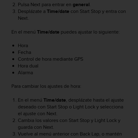
c
Pulsa
Next
para entrar en
general
.
o
Desplázate a
Time/date
con
Start Stop
y entra con
n
Next
.
f
o
En el menú
Time/date
puedes ajustar lo siguiente:
r
m
Hora
i
Fecha
d
Control de hora mediante GPS
a
Hora dual
d
A
Alarma
A
e
Para cambiar los ajustes de hora:
n
e
En el menú
Time/date
, desplázate hasta el ajuste
s
deseado con
Start Stop
o
Light Lock
y selecciona
t
el ajuste con
Next
.
e
Cambia los valores con
Start Stop
y
Light Lock
y
s
guarda con
Next
.
i
Vuelve al menú anterior con
Back Lap
, o mantén
t