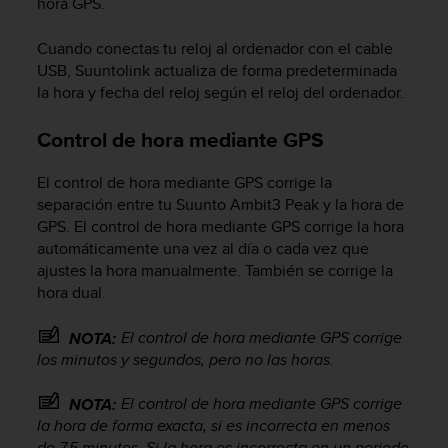
t
hora GPS.
A
c
Cuando conectas tu reloj al ordenador con el cable
c
USB, Suuntolink actualiza de forma predeterminada
e
la hora y fecha del reloj según el reloj del ordenador.
s
s
Control de hora mediante GPS
i
b
El control de hora mediante GPS corrige la
i
l
separación entre tu
Suunto Ambit3 Peak
y la hora de
i
GPS. El control de hora mediante GPS corrige la hora
t
automáticamente una vez al día o cada vez que
y
ajustes la hora manualmente. También se corrige la
G
hora dual.
u
i
El control de hora mediante GPS corrige
NOTA:
d
los minutos y segundos, pero no las horas.
e
l
i
El control de hora mediante GPS corrige
NOTA:
n
la hora de forma exacta, si es incorrecta en menos
e
de 7,5 minutos. Si la hora es incorrecta en un periodo