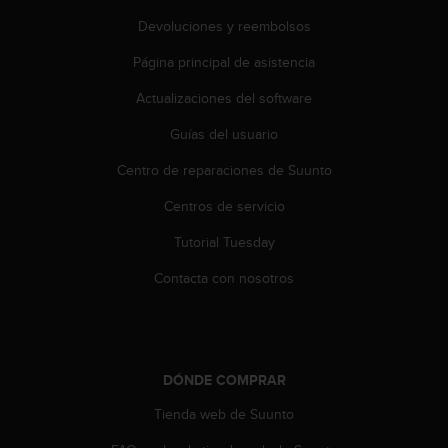
c
Devoluciones y reembolsos
o
n
Página principal de asistencia
t
a
Actualizaciones del software
c
Guías del usuario
t
o
Centro de reparaciones de Suunto
c
o
Centros de servicio
n
e
Tutorial Tuesday
l
d
Contacta con nosotros
e
p
a
r
t
DÓNDE COMPRAR
a
Tienda web de Suunto
m
e