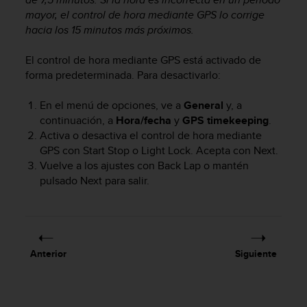
s
mayor, el control de hora mediante GPS lo corrige
,
hacia los 15 minutos más próximos.
W
C
El control de hora mediante GPS está activado de
A
forma predeterminada. Para desactivarlo:
G
)
En el menú de opciones, ve a
General
y, a
2
.
continuación, a
Hora/fecha
y
GPS timekeeping
.
0
Activa o desactiva el control de hora mediante
y
GPS con
Start Stop
o
Light Lock
. Acepta con
Next
.
o
Vuelve a los ajustes con
Back Lap
o mantén
t
pulsado
Next
para salir.
r
a
s
n
o
Anterior
Siguiente
r
m
a
s