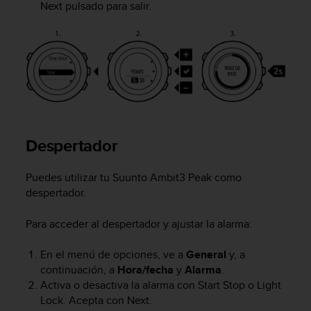
i
Next
pulsado para salir.
o
w
e
b
d
e
a
c
u
Despertador
e
r
d
Puedes utilizar tu
Suunto Ambit3 Peak
como
o
despertador.
c
o
Para acceder al despertador y ajustar la alarma:
n
l
a
En el menú de opciones, ve a
General
y, a
s
continuación, a
Hora/fecha
y
Alarma
.
P
Activa o desactiva la alarma con
Start Stop
o
Light
a
Lock
. Acepta con
Next
.
u