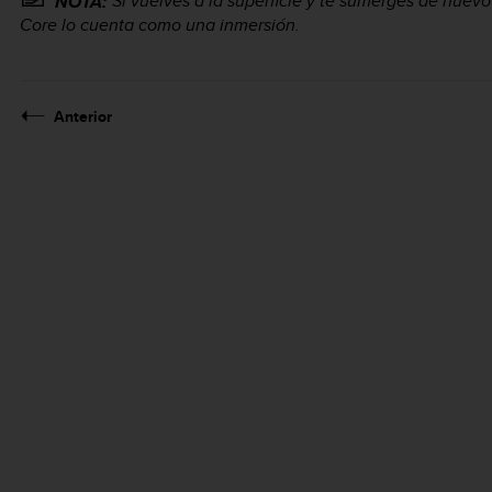
Si vuelves a la superficie y te sumerges de nuev
NOTA:
Core
lo cuenta como una inmersión.
Anterior