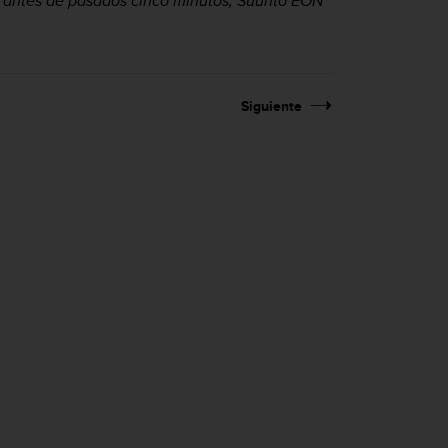
o antes de pasados cinco minutos,
Suunto EON
Siguiente