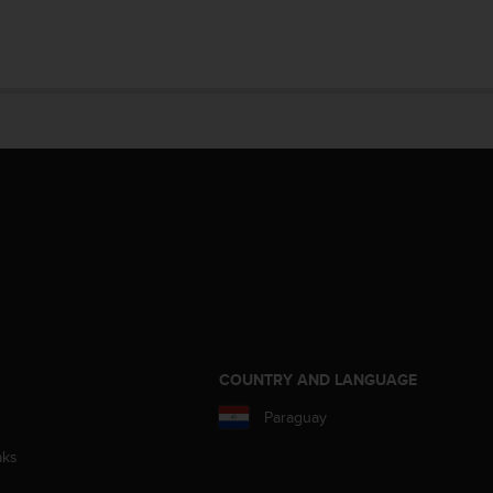
COUNTRY AND LANGUAGE
Paraguay
aks