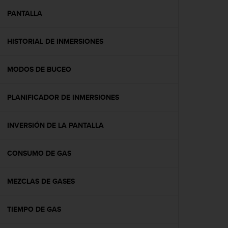
i
o
PANTALLA
w
e
HISTORIAL DE INMERSIONES
b
d
e
MODOS DE BUCEO
a
c
u
PLANIFICADOR DE INMERSIONES
e
r
d
INVERSIÓN DE LA PANTALLA
o
c
CONSUMO DE GAS
o
n
l
MEZCLAS DE GASES
a
s
P
TIEMPO DE GAS
a
u