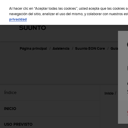
S
S
u
Al hacer clic en “Aceptar todas las cookies”, usted acepta que las cookies 
u
navegación del sitio, analizar el uso del mismo, y colaborar con nuestros e
privacidad
n
t
o
m
a
n
Página principal
Asistencia
Suunto EON Core
Guía del u
t
i
e
n
e
s
u
Índice
Inicio
Caract
c
o
m
INICIO
p
r
o
USO PREVISTO