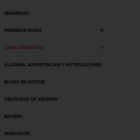
m
i
s
SEGURIDAD
o
d
PRIMEROS PASOS
e
a
l
CARACTERÍSTICAS
c
a
n
ALARMAS, ADVERTENCIAS Y NOTIFICACIONES
z
a
r
BUCEO EN ALTITUD
e
l
VELOCIDAD DE ASCENSO
n
i
v
BATERÍA
e
l
d
MARCADOR
e