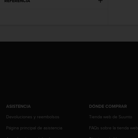
t
REFERENCIA
A
c
c
e
s
s
i
b
i
l
i
t
y
G
u
i
d
ASISTENCIA
DÓNDE COMPRAR
e
Devoluciones y reembolsos
Tienda web de Suunto
l
i
Página principal de asistencia
FAQs sobre la tienda we
n
e