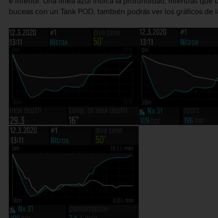
e inferior. Una línea azul indica la profundidad, mientras que 
buceas con un Tank POD, también podrás ver los gráficos de la