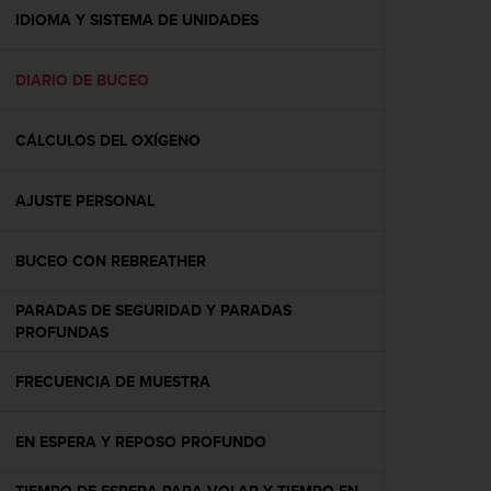
t
IDIOMA Y SISTEMA DE UNIDADES
a
s
DIARIO DE BUCEO
d
e
a
CÁLCULOS DEL OXÍGENO
c
c
e
AJUSTE PERSONAL
s
i
b
BUCEO CON REBREATHER
i
l
PARADAS DE SEGURIDAD Y PARADAS
i
PROFUNDAS
d
a
FRECUENCIA DE MUESTRA
d
p
a
EN ESPERA Y REPOSO PROFUNDO
r
a