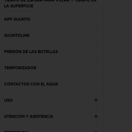
TIEMPO DE ESPERA PARA VOLAR Y TIEMPO EN
c
LA SUPERFICIE
o
n
APP SUUNTO
t
e
n
SUUNTOLINK
i
d
o
PRESIÓN DE LAS BOTELLAS
w
e
b
TEMPORIZADOR
(
W
CONTACTOS CON EL AGUA
e
b
C
USO
o
n
t
ATENCIÓN Y ASISTENCIA
e
n