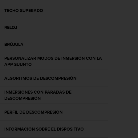
c
o
TECHO SUPERADO
n
f
RELOJ
o
r
m
BRÚJULA
i
d
PERSONALIZAR MODOS DE INMERSIÓN CON LA
a
APP SUUNTO
d
A
A
ALGORITMOS DE DESCOMPRESIÓN
e
n
INMERSIONES CON PARADAS DE
e
DESCOMPRESIÓN
s
t
PERFIL DE DESCOMPRESIÓN
e
s
i
INFORMACIÓN SOBRE EL DISPOSITIVO
t