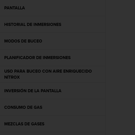
i
o
PANTALLA
w
e
HISTORIAL DE INMERSIONES
b
d
e
MODOS DE BUCEO
a
c
u
PLANIFICADOR DE INMERSIONES
e
r
USO PARA BUCEO CON AIRE ENRIQUECIDO
d
NÍTROX
o
c
INVERSIÓN DE LA PANTALLA
o
n
l
CONSUMO DE GAS
a
s
P
MEZCLAS DE GASES
a
u