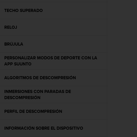
c
o
TECHO SUPERADO
n
f
RELOJ
o
r
m
BRÚJULA
i
d
PERSONALIZAR MODOS DE DEPORTE CON LA
a
APP SUUNTO
d
A
A
ALGORITMOS DE DESCOMPRESIÓN
e
n
INMERSIONES CON PARADAS DE
e
DESCOMPRESIÓN
s
t
PERFIL DE DESCOMPRESIÓN
e
s
i
INFORMACIÓN SOBRE EL DISPOSITIVO
t