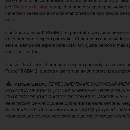
Si se omite la descompresión durante una inmersión y el alg
(ver
Bloqueo del algoritmo
), el tiempo de espera para volar e
inmersión se realiza en modo Manómetro (temporizador de fon
horas.
Con Suunto Fused™ RGBM 2, el parámetro de ajuste personal sel
en el tiempo de espera para volar. Cuanto más conservador se
será el tiempo de espera para volar. Un ajuste personal más a
volar más cortos.
Una vez finalizado el tiempo de espera para volar calculado p
Fused™ RGBM 2, puedes viajar en un avión normal presurizad
TE RECOMENDAMOS NO VOLAR MIENT
ADVERTENCIA:
EVITACIÓN DE VUELO. ¡ACTIVA SIEMPRE EL ORDENADOR 
EVITACIÓN DE VUELO ANTES DE TOMAR EL AVIÓN! Volar o viaj
de evitación de vuelo puede aumentar sensiblemente el ri
de la Red de Alerta para Buceadores (DAN). ¡No puede haber 
volar después de una inmersión que pueda evitar por compl