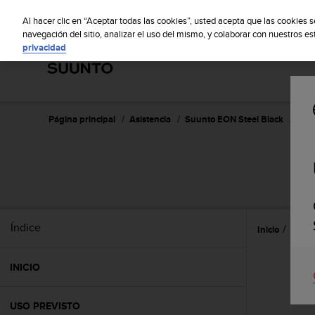
S
S
u
Al hacer clic en “Aceptar todas las cookies”, usted acepta que las cookies 
u
navegación del sitio, analizar el uso del mismo, y colaborar con nuestros e
privacidad
n
t
o
m
a
n
Página principal
Asistencia
Suunto EON Steel Black
Guía
t
i
e
S
n
e
s
u
Índice
Inicio
Caract
c
o
m
INICIO
p
r
o
USO PREVISTO