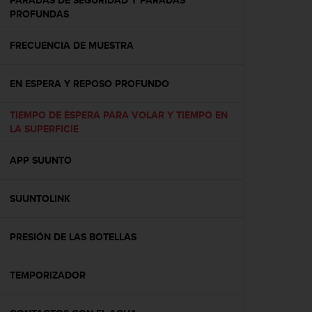
PARADAS DE SEGURIDAD Y PARADAS
c
PROFUNDAS
o
n
FRECUENCIA DE MUESTRA
t
e
n
EN ESPERA Y REPOSO PROFUNDO
i
d
TIEMPO DE ESPERA PARA VOLAR Y TIEMPO EN
o
LA SUPERFICIE
w
e
b
APP SUUNTO
(
W
SUUNTOLINK
e
b
C
PRESIÓN DE LAS BOTELLAS
o
n
t
TEMPORIZADOR
e
n