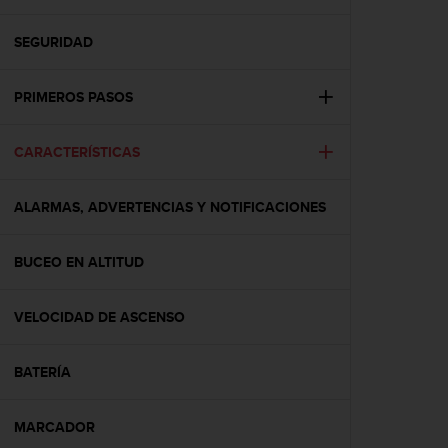
m
i
s
SEGURIDAD
o
d
PRIMEROS PASOS
e
a
l
CARACTERÍSTICAS
c
a
n
ALARMAS, ADVERTENCIAS Y NOTIFICACIONES
z
a
r
BUCEO EN ALTITUD
e
l
VELOCIDAD DE ASCENSO
n
i
v
BATERÍA
e
l
d
MARCADOR
e