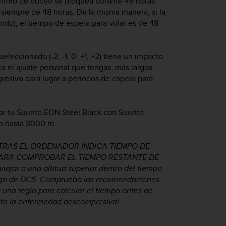
oritmo de buceo se bloquea durante 48 horas
s siempre de 48 horas. De la misma manera, si la
do), el tiempo de espera para volar es de 48
eccionado (-2, -1, 0, +1, +2) tiene un impacto
a el ajuste personal que tengas, más largos
gresivo dará lugar a períodos de espera para
or tu
Suunto EON Steel Black
con Suunto
o hasta 3000 m.
RAS EL ORDENADOR INDICA TIEMPO DE
PARA COMPROBAR EL TIEMPO RESTANTE DE
ar a una altitud superior dentro del tiempo
esgo de DCS. Comprueba las recomendaciones
una regla para calcular el tiempo antes de
eto la enfermedad descompresiva!