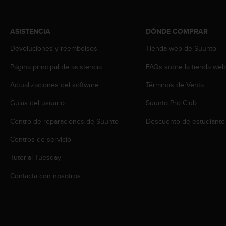
s
,
W
ASISTENCIA
DÓNDE COMPRAR
C
A
Devoluciones y reembolsos
Tienda web de Suunto
G
Página principal de asistencia
FAQs sobre la tienda we
)
2
Actualizaciones del software
Términos de Venta
.
0
Guías del usuario
Suunto Pro Club
y
o
Centro de reparaciones de Suunto
Descuento de estudiante
t
r
Centros de servicio
a
Tutorial Tuesday
s
n
Contacta con nosotros
o
r
m
a
s