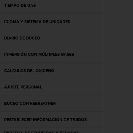
t
TIEMPO DE GAS
a
s
IDIOMA Y SISTEMA DE UNIDADES
d
e
a
DIARIO DE BUCEO
c
c
e
INMERSIÓN CON MÚLTIPLES GASES
s
i
b
CÁLCULOS DEL OXÍGENO
i
l
AJUSTE PERSONAL
i
d
a
BUCEO CON REBREATHER
d
p
a
RESTABLECER INFORMACIÓN DE TEJIDOS
r
a