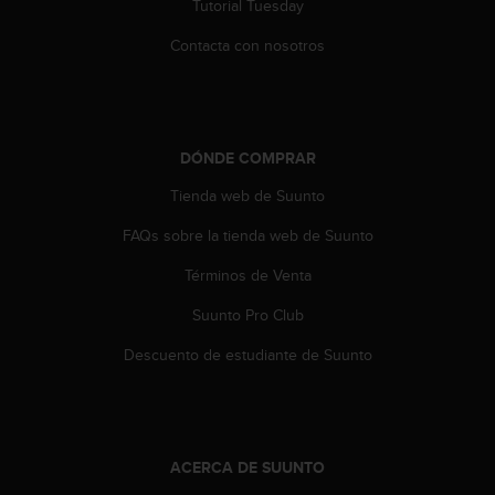
Tutorial Tuesday
t
a
Contacta con nosotros
s
d
e
a
c
DÓNDE COMPRAR
c
Tienda web de Suunto
e
s
FAQs sobre la tienda web de Suunto
i
b
Términos de Venta
i
l
Suunto Pro Club
i
d
Descuento de estudiante de Suunto
a
d
p
a
r
ACERCA DE SUUNTO
a