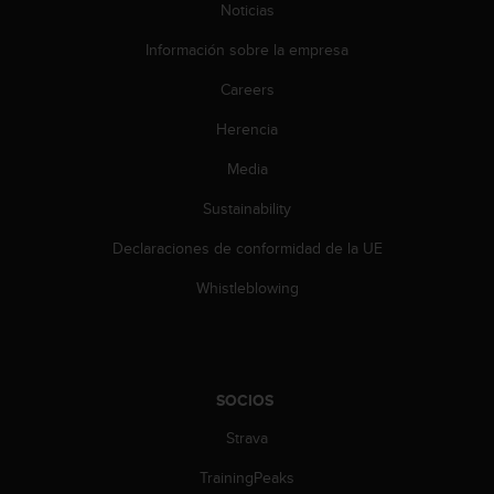
Noticias
c
o
Información sobre la empresa
n
t
Careers
e
n
Herencia
i
d
Media
o
Sustainability
w
e
Declaraciones de conformidad de la UE
b
(
Whistleblowing
W
e
b
C
o
SOCIOS
n
t
Strava
e
n
TrainingPeaks