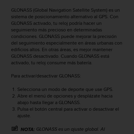
m
i
GLONASS (Global Navigation Satellite System) es un
s
sistema de posicionamiento alternativo al GPS. Con
o
GLONASS activado, tu reloj podría hacer un
d
seguimiento más precioso en determinadas
e
condiciones. GLONASS puede mejorar la precisión
a
l
del seguimiento especialmente en áreas urbanas con
c
edificios altos. En otras áreas, es mejor mantener
a
GLONASS desactivado. Cuando GLONASS está
n
activado, tu reloj consume más batería.
z
a
Para activar/desactivar GLONASS:
r
e
Selecciona un modo de deporte que use GPS.
l
Abre el menú de opciones y desplázate hacia
n
abajo hasta llegar a GLONASS.
i
v
Pulsa el botón central para activar o desactivar el
e
ajuste.
l
d
GLONASS es un ajuste global. Al
NOTA:
e