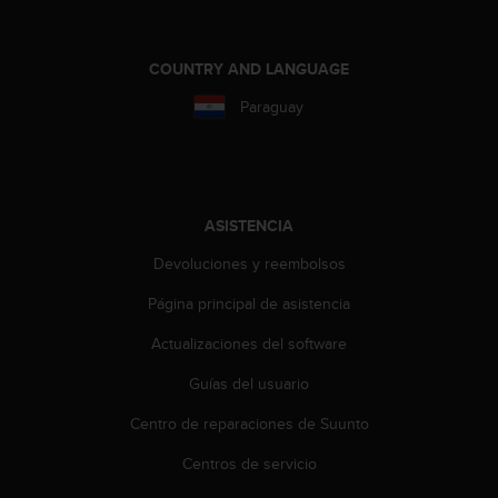
i
o
w
COUNTRY AND LANGUAGE
e
b
Paraguay
d
e
a
c
u
ASISTENCIA
e
r
Devoluciones y reembolsos
d
o
Página principal de asistencia
c
o
Actualizaciones del software
n
Guías del usuario
l
a
Centro de reparaciones de Suunto
s
P
Centros de servicio
a
u