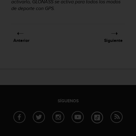
activarlo, GLONASS se activa para todos los modos
c
de deporte con GPS.
o
n
f
o
r
m
Anterior
Siguiente
i
d
a
d
A
A
e
n
e
SÍGUENOS
s
t
e
s
i
t