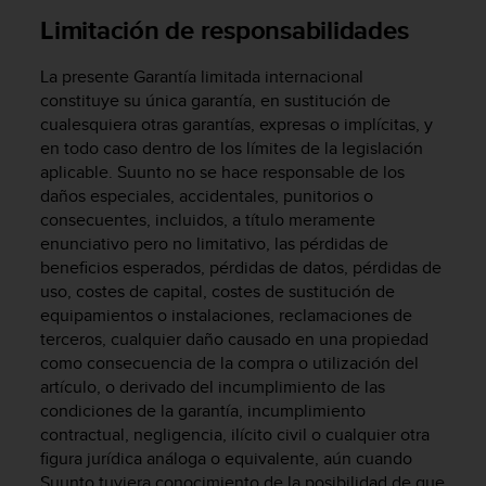
t
Limitación de responsabilidades
A
c
c
La presente Garantía limitada internacional
e
constituye su única garantía, en sustitución de
s
cualesquiera otras garantías, expresas o implícitas, y
s
en todo caso dentro de los límites de la legislación
i
aplicable. Suunto no se hace responsable de los
b
daños especiales, accidentales, punitorios o
i
consecuentes, incluidos, a título meramente
l
i
enunciativo pero no limitativo, las pérdidas de
t
beneficios esperados, pérdidas de datos, pérdidas de
y
uso, costes de capital, costes de sustitución de
G
equipamientos o instalaciones, reclamaciones de
u
terceros, cualquier daño causado en una propiedad
i
como consecuencia de la compra o utilización del
d
artículo, o derivado del incumplimiento de las
e
condiciones de la garantía, incumplimiento
l
contractual, negligencia, ilícito civil o cualquier otra
i
figura jurídica análoga o equivalente, aún cuando
n
e
Suunto tuviera conocimiento de la posibilidad de que