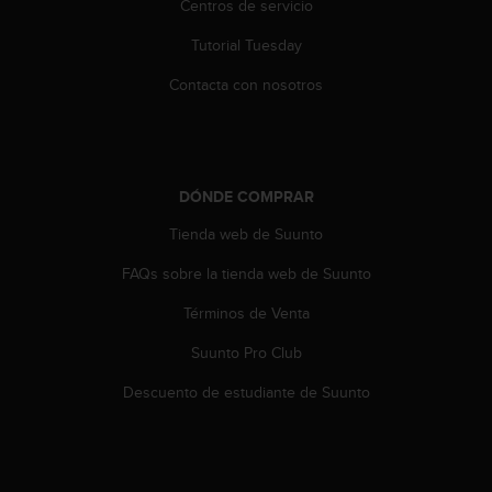
Centros de servicio
c
o
Tutorial Tuesday
n
Contacta con nosotros
t
a
c
t
o
c
DÓNDE COMPRAR
o
Tienda web de Suunto
n
e
FAQs sobre la tienda web de Suunto
l
d
Términos de Venta
e
p
Suunto Pro Club
a
Descuento de estudiante de Suunto
r
t
a
m
e