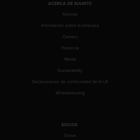
n
ACERCA DE SUUNTO
t
Noticias
o
d
Información sobre la empresa
e
S
Careers
e
r
Herencia
v
Media
i
c
Sustainability
i
o
Declaraciones de conformidad de la UE
a
l
Whistleblowing
C
l
i
e
n
SOCIOS
t
e
Strava