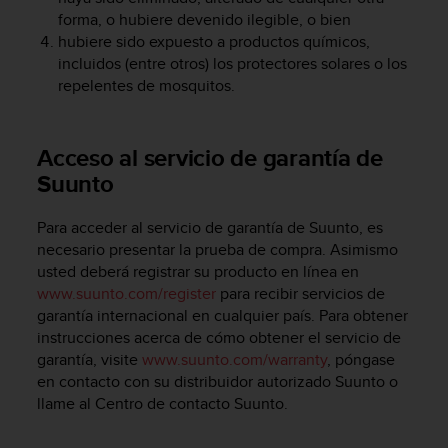
c
forma, o hubiere devenido ilegible, o bien
o
hubiere sido expuesto a productos químicos,
n
incluidos (entre otros) los protectores solares o los
t
repelentes de mosquitos.
e
n
i
d
Acceso al servicio de garantía de
o
Suunto
w
e
Para acceder al servicio de garantía de Suunto, es
b
necesario presentar la prueba de compra. Asimismo
(
W
usted deberá registrar su producto en línea en
e
www.suunto.com/register
para recibir servicios de
b
garantía internacional en cualquier país. Para obtener
C
instrucciones acerca de cómo obtener el servicio de
o
garantía, visite
www.suunto.com/warranty
, póngase
n
en contacto con su distribuidor autorizado Suunto o
t
llame al Centro de contacto Suunto.
e
n