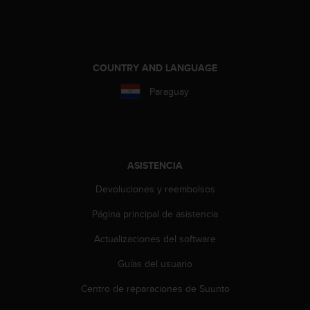
d
e
a
c
c
COUNTRY AND LANGUAGE
e
s
Paraguay
i
b
i
l
i
ASISTENCIA
d
a
Devoluciones y reembolsos
d
.
Página principal de asistencia
P
Actualizaciones del software
o
n
Guías del usuario
t
e
Centro de reparaciones de Suunto
e
n