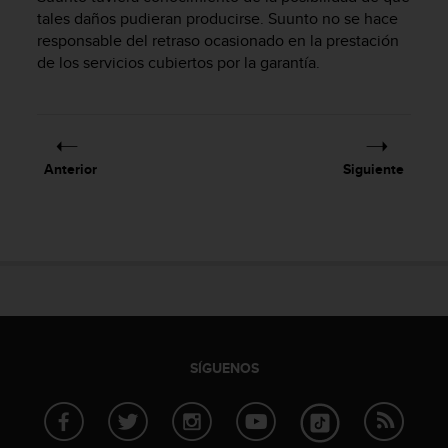
s
tales daños pudieran producirse. Suunto no se hace
,
responsable del retraso ocasionado en la prestación
W
de los servicios cubiertos por la garantía.
C
A
G
)
2
Anterior
Siguiente
.
0
y
o
t
r
a
s
n
o
SÍGUENOS
r
m
a
s