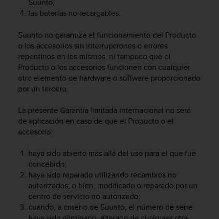
Suunto;
t
las baterías no recargables.
a
s
Suunto no garantiza el funcionamiento del Producto
d
o los accesorios sin interrupciones o errores
e
repentinos en los mismos, ni tampoco que el
a
Producto o los accesorios funcionen con cualquier
c
c
otro elemento de hardware o software proporcionado
e
por un tercero.
s
i
La presente Garantía limitada internacional no será
b
de aplicación en caso de que el Producto o el
i
accesorio:
l
i
haya sido abierto más allá del uso para el que fue
d
concebido;
a
haya sido reparado utilizando recambios no
d
p
autorizados; o bien, modificado o reparado por un
a
centro de servicio no autorizado;
r
cuando, a criterio de Suunto, el número de serie
a
haya sido eliminado, alterado de cualquier otra