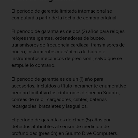
c
o
El periodo de garantía limitada internacional se
n
computará a partir de la fecha de compra original.
f
o
El periodo de garantía es de dos (2) años para relojes,
r
relojes inteligentes, ordenadores de buceo,
m
transmisores de frecuencia cardíaca, transmisores de
i
buceo, instrumentos mecánicos de buceo e
d
instrumentos mecánicos de precisión , salvo que se
a
estipule lo contrario.
d
A
A
El periodo de garantía es de un (1) año para
e
accesorios, incluidos a título meramente enumerativo
n
pero no limitativo los cinturones de pecho Suunto,
e
correas de reloj, cargadores, cables, baterías
s
recargables, brazaletes y latiguillos.
t
e
El periodo de garantía es de cinco (5) años por
s
defectos atribuibles al sensor de medición de
i
profundidad (presión) en Suunto Dive Computers.
t