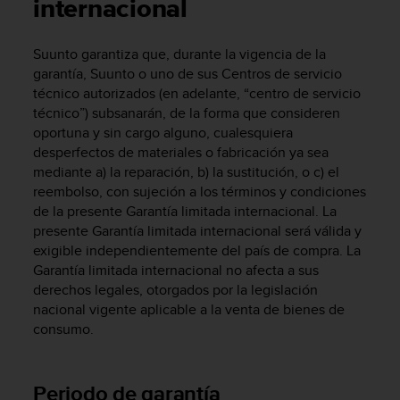
m
internacional
i
s
Suunto garantiza que, durante la vigencia de la
o
garantía, Suunto o uno de sus Centros de servicio
d
e
técnico autorizados (en adelante, “centro de servicio
a
técnico”) subsanarán, de la forma que consideren
l
oportuna y sin cargo alguno, cualesquiera
c
desperfectos de materiales o fabricación ya sea
a
mediante a) la reparación, b) la sustitución, o c) el
n
reembolso, con sujeción a los términos y condiciones
z
de la presente Garantía limitada internacional. La
a
presente Garantía limitada internacional será válida y
r
exigible independientemente del país de compra. La
e
Garantía limitada internacional no afecta a sus
l
n
derechos legales, otorgados por la legislación
i
nacional vigente aplicable a la venta de bienes de
v
consumo.
e
l
d
Periodo de garantía
e