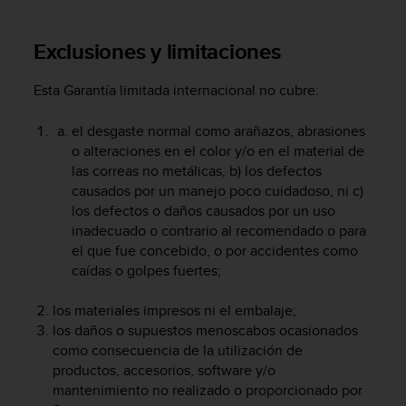
i
o
w
Exclusiones y limitaciones
e
b
Esta Garantía limitada internacional no cubre:
d
e
el desgaste normal como arañazos, abrasiones
a
o alteraciones en el color y/o en el material de
c
u
las correas no metálicas, b) los defectos
e
causados por un manejo poco cuidadoso, ni c)
r
los defectos o daños causados por un uso
d
inadecuado o contrario al recomendado o para
o
el que fue concebido, o por accidentes como
c
caídas o golpes fuertes;
o
n
los materiales impresos ni el embalaje;
l
los daños o supuestos menoscabos ocasionados
a
s
como consecuencia de la utilización de
P
productos, accesorios, software y/o
a
mantenimiento no realizado o proporcionado por
u