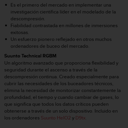
c
Es el primero del mercado en implementar una
o
investigación científica líder en el modelado de la
n
descompresión.
f
Fiabilidad contrastada en millones de inmersiones
o
exitosas.
r
m
Un esfuerzo pionero reflejado en otros muchos
i
ordenadores de buceo del mercado.
d
a
Suunto Technical RGBM
d
Un algoritmo avanzado que proporciona flexibilidad y
A
seguridad durante el ascenso a través de la
A
descompresión continua. Creado especialmente para
e
cubrir las necesidades de los buceadores técnicos,
n
e
elimina la necesidad de monitorizar constantemente la
s
profundidad, el tiempo y cuando cambiar de gases, lo
t
que significa que todos los datos críticos pueden
e
obtenerse a través de un solo dispositivo. Incluido en
s
los ordenadores
Suunto HelO2
y
D9tx
.
i
t