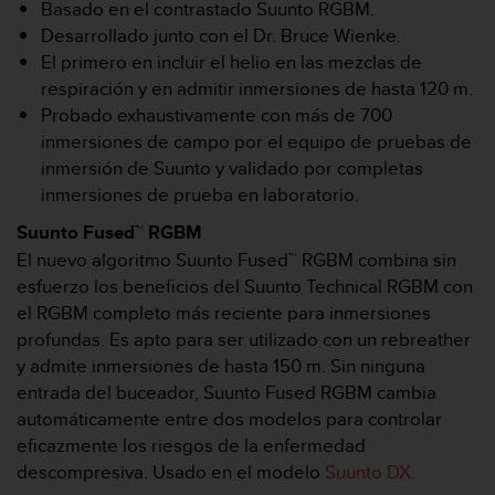
i
Basado en el contrastado Suunto RGBM.
o
Desarrollado junto con el Dr. Bruce Wienke.
w
El primero en incluir el helio en las mezclas de
e
respiración y en admitir inmersiones de hasta 120 m.
b
Probado exhaustivamente con más de 700
d
e
inmersiones de campo por el equipo de pruebas de
a
inmersión de Suunto y validado por completas
c
inmersiones de prueba en laboratorio.
u
e
Suunto Fused™ RGBM
r
El nuevo algoritmo Suunto Fused™ RGBM combina sin
d
esfuerzo los beneficios del Suunto Technical RGBM con
o
el RGBM completo más reciente para inmersiones
c
o
profundas. Es apto para ser utilizado con un rebreather
n
y admite inmersiones de hasta 150 m. Sin ninguna
l
entrada del buceador, Suunto Fused RGBM cambia
a
automáticamente entre dos modelos para controlar
s
eficazmente los riesgos de la enfermedad
P
a
descompresiva. Usado en el modelo
Suunto DX
.
u