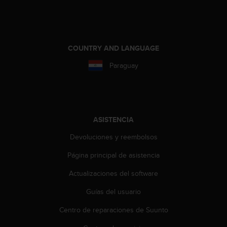
t
A
c
c
e
COUNTRY AND LANGUAGE
s
s
Paraguay
i
b
i
l
i
ASISTENCIA
t
y
Devoluciones y reembolsos
G
u
Página principal de asistencia
i
d
Actualizaciones del software
e
Guías del usuario
l
i
Centro de reparaciones de Suunto
n
e