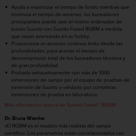
t
Ayuda a maximizar el tiempo de fondo mientras que
a
minimiza el tiempo de ascenso; los buceadores
s
principiantes puede usar el mismo ordenador de
d
buceo Suunto con Suunto Fused RGBM a medida
e
a
que vayan avanzando en su hobby.
c
Proporciona un ascenso continuo lento desde las
c
profundidades, para acortar el tiempo de
e
descompresión total de los buceadores técnicos y
s
de gran profundidad.
i
b
Probado exhaustivamente con más de 1000
i
inmersiones de campo por el equipo de pruebas de
l
inmersión de Suunto y validado por completas
i
inmersiones de prueba en laboratorio.
d
a
Más información acerca de Suunto Fused™ RGBM.
d
p
Dr. Bruce Wienke:
a
«El RGBM es el modelo más realista del campo
r
científico. Los parámetros están correlacionados con
a