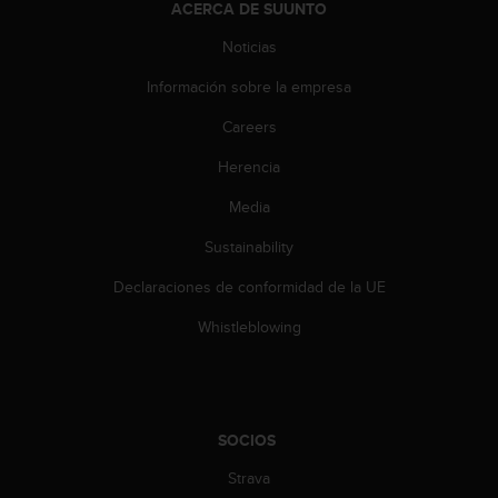
d
ACERCA DE SUUNTO
e
Noticias
a
c
Información sobre la empresa
c
e
Careers
s
i
Herencia
b
i
Media
l
Sustainability
i
d
Declaraciones de conformidad de la UE
a
d
Whistleblowing
.
P
o
n
t
SOCIOS
e
e
Strava
n