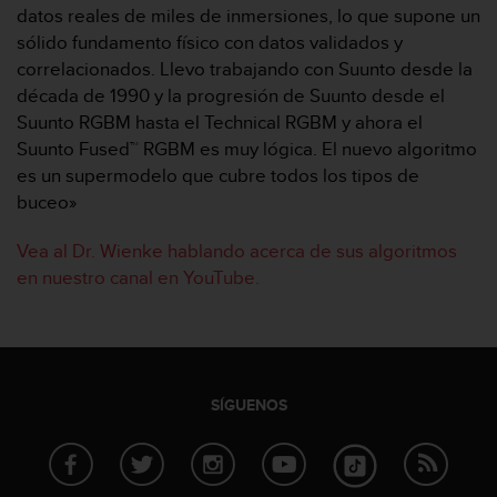
c
datos reales de miles de inmersiones, lo que supone un
o
sólido fundamento físico con datos validados y
n
correlacionados. Llevo trabajando con Suunto desde la
t
década de 1990 y la progresión de Suunto desde el
e
Suunto RGBM hasta el Technical RGBM y ahora el
n
i
Suunto Fused™ RGBM es muy lógica. El nuevo algoritmo
d
es un supermodelo que cubre todos los tipos de
o
buceo»
w
e
Vea al Dr. Wienke hablando acerca de sus algoritmos
b
en nuestro canal en YouTube.
(
W
e
b
C
o
SÍGUENOS
n
t
e
n