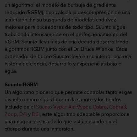
m
un algoritmo: el modelo de burbuja de gradiente
i
reducido (RGBM), que calcula la descompresión de una
s
o
inmersión. En su búsqueda de modelos cada vez
d
mejores para buceadores de todo tipo, Suunto sigue
e
trabajando intensamente en el perfeccionamiento del
a
RGBM. Suunto lleva más de una década desarrollando
l
algoritmos RGBM junto con el Dr. Bruce Wienke. Cada
c
a
ordenador de buceo Suunto lleva en su interior una rica
n
historia de ciencia, desarrollo y experiencias bajo el
z
agua.
a
r
Suunto RGBM
e
Un algoritmo pionero que permite controlar tanto el gas
l
n
disuelto como el gas libre en la sangre y los tejidos.
i
Incluido en el
Suunto Vyper Air
,
Vyper
,
Cobra
,
Cobra3
,
v
Zoop
,
D4i
y
D6i
, este algoritmo adaptable proporciona
e
una imagen precisa de lo que está pasando en el
l
cuerpo durante una inmersión.
d
e