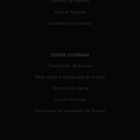
Centros de servicio
s
,
Tutorial Tuesday
W
C
Contacta con nosotros
A
G
)
2
.
DÓNDE COMPRAR
0
Tienda web de Suunto
y
o
FAQs sobre la tienda web de Suunto
t
r
Términos de Venta
a
s
Suunto Pro Club
n
o
Descuento de estudiante de Suunto
r
m
a
s