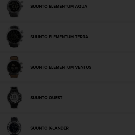
c
SUUNTO ELEMENTUM AQUA
o
n
t
a
c
SUUNTO ELEMENTUM TERRA
t
o
c
o
n
SUUNTO ELEMENTUM VENTUS
e
l
d
e
p
SUUNTO QUEST
a
r
t
a
m
SUUNTO X-LANDER
e