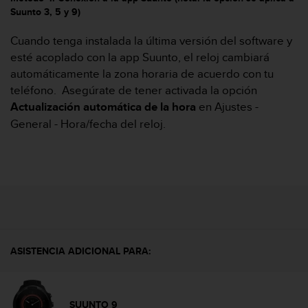
t
Suunto 3, 5 y 9)
a
s
Cuando tenga instalada la última versión del software y
d
esté acoplado con la app Suunto, el reloj cambiará
e
automáticamente la zona horaria de acuerdo con tu
a
teléfono. Asegúrate de tener activada la opción
c
Actualización automática de la hora
en Ajustes -
c
e
General - Hora/fecha del reloj.
s
i
b
i
l
i
d
a
d
ASISTENCIA ADICIONAL PARA:
p
a
r
a
SUUNTO 9