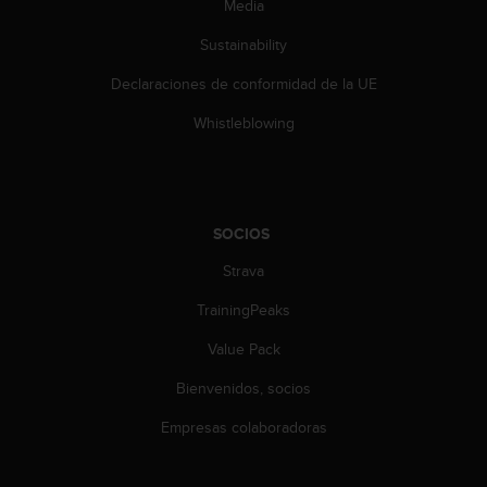
Media
i
e
Sustainability
n
e
Declaraciones de conformidad de la UE
s
a
Whistleblowing
l
g
ú
n
p
SOCIOS
r
o
Strava
b
TrainingPeaks
l
e
Value Pack
m
a
Bienvenidos, socios
p
a
Empresas colaboradoras
r
a
a