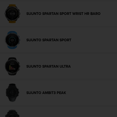
t
A
c
SUUNTO SPARTAN SPORT WRIST HR BARO
c
e
s
s
i
SUUNTO SPARTAN SPORT
b
i
l
i
t
SUUNTO SPARTAN ULTRA
y
G
u
i
d
SUUNTO AMBIT3 PEAK
e
l
i
n
e