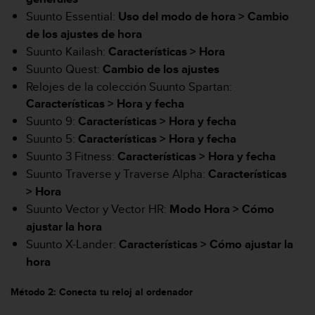
c
Suunto Essential:
Uso del modo de hora >
Cambio
o
de los ajustes de hora
n
Suunto Kailash:
Características > Hora
f
o
Suunto Quest:
Cambio de los ajustes
r
Relojes de la colección Suunto Spartan:
m
Características > Hora y fecha
i
Suunto 9:
Características >
Hora y fecha
d
a
Suunto 5:
Características >
Hora y fecha
d
Suunto 3 Fitness:
Características >
Hora y fecha
A
Suunto Traverse y Traverse Alpha:
Características
A
> Hora
e
n
Suunto Vector y Vector HR:
Modo Hora >
Cómo
e
ajustar la hora
s
Suunto X-Lander:
Características >
Cómo ajustar la
t
hora
e
s
i
Método 2: Conecta tu reloj al ordenador
t