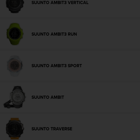
SUUNTO AMBIT3 VERTICAL
s
,
W
C
A
SUUNTO AMBIT3 RUN
G
)
2
.
0
SUUNTO AMBIT3 SPORT
y
o
t
r
a
SUUNTO AMBIT
s
n
o
r
m
SUUNTO TRAVERSE
a
s