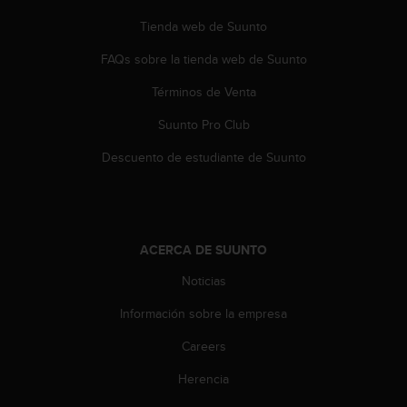
0
Tienda web de Suunto
0
(
FAQs sobre la tienda web de Suunto
l
l
Términos de Venta
a
m
Suunto Pro Club
a
Descuento de estudiante de Suunto
d
a
g
r
a
t
ACERCA DE SUUNTO
u
Noticias
i
t
Información sobre la empresa
a
)
Careers
s
i
Herencia
t