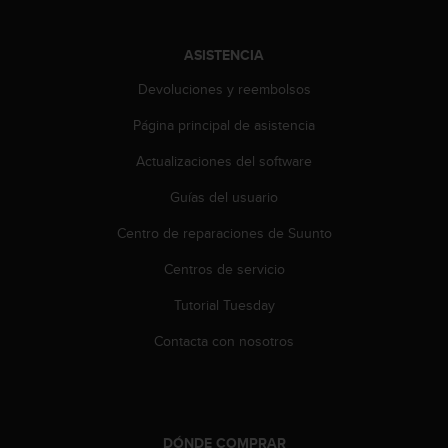
e
n
E
ASISTENCIA
E
.
Devoluciones y reembolsos
U
Página principal de asistencia
U
Actualizaciones del software
.
e
Guías del usuario
n
e
Centro de reparaciones de Suunto
l
+
Centros de servicio
1
8
Tutorial Tuesday
5
Contacta con nosotros
5
2
5
8
0
9
DÓNDE COMPRAR