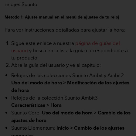
m
relojes Suunto:
i
s
Método 1: Ajuste manual en el menú de ajustes de tu reloj
o
d
Para ver instrucciones detalladas para ajustar la hora:
e
a
Sigue este enlace a nuestra
página de guías del
l
c
usuario
y busca en la lista la guía correspondiente a
a
tu producto.
n
Abre la guía del usuario y ve al capítulo:
z
a
Relojes de las colecciones Suunto Ambit y Ambit2:
r
Uso del modo de hora > Modificación de los ajustes
e
de hora
l
Relojes de la colección Suunto Ambit3:
n
i
Características > Hora
v
Suunto Core:
Uso del modo de hora >
Cambio de los
e
ajustes de hora
l
Suunto Elementum:
Inicio >
Cambio de los ajustes
d
e
generales