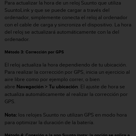
i
Para actualizar la hora de un reloj Suunto que utiliza
o
SuuntoLink y que se puede cargar a través del
w
ordenador, simplemente conecta el reloj al ordenador
e
con el cable de carga y sincroniza el dispositivo. La hora
b
del reloj se actualizará automáticamente con la del
d
e
ordenador.
a
c
Método 3: Corrección por GPS
u
e
El reloj actualiza la hora dependiendo de tu ubicación.
r
Para realizar la corrección por GPS, inicia un ejercicio al
d
aire libre como por ejemplo correr, o bien
o
abre
Navegación > Tu ubicación
. El ajuste de hora se
c
o
actualiza automáticamente al realizar la corrección por
n
GPS.
l
a
Nota:
los relojes Suunto no utilizan GPS en modo hora
s
para optimizar la duración de la batería.
P
a
u
Método 4: Conexión a la app Suunto (nota: la opción se aplica a