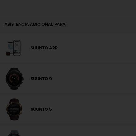
s
,
W
C
ASISTENCIA ADICIONAL PARA:
A
G
)
2
SUUNTO APP
.
0
y
o
t
SUUNTO 9
r
a
s
n
o
SUUNTO 5
r
m
a
s