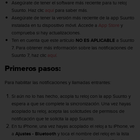
m
Asegúrate de tener el software más reciente para tu reloj
i
Suunto. Haz clic
aquí
para saber más.
s
Asegúrate de tener la versión más reciente de la app Suunto
o
instalada en tu dispositivo móvil. Accede a
App Store
y
d
e
comprueba si hay actualizaciones.
a
Ten en cuenta que este artículo
NO ES APLICABLE
a Suunto
l
7. Para obtener más información sobre las notificaciones de
c
Suunto 7, haz clic
aquí
.
a
n
Primeros pasos:
z
a
r
Para habilitar las notificaciones y llamadas entrantes:
e
l
Si aún no lo has hecho, acopla tu reloj con la app Suunto y
n
espera a que se complete la sincronización. Una vez hayas
i
acoplado tu reloj, acepta las solicitudes de permisos de
v
notificación que te solicita la app Suunto.
e
l
En tu iPhone, una vez hayas acoplado el reloj a tu iPhone, ve
d
a
Ajustes - Bluetooth
y toca el nombre del reloj en la lista
e