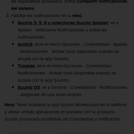
de dispositivos acoplados. Activa
Compartir notificaciones
c
del sistema
.
o
Habilita las notificaciones en tu
reloj:
n
f
Suunto 3, 5, 9 y colecciones Suunto Spartan
: ve a
o
Ajustes - selecciona Notificaciones y activa las
r
notificaciones.
m
Ambit3
: abre el menú Opciones - Conectividad - Ajustes
i
- Notificaciones - Activar (solo disponible cuando se
d
a
acopla con la app Suunto).
d
Traverse
: abre el menú Opciones - Conectividad -
A
Notificaciones - Activar (solo disponible cuando se
A
acopla con la app Suunto).
e
Suunto D5
: ve a General - Conectividad - Notificaciones
n
e
- asegúrate de que están Activas
s
Nota
: Tener instalada la app Suunto Movescount en tu teléfono
t
e
y utilizar ambas aplicaciones en paralelo con tu producto
s
Suunto provocará problemas de conectividad y notificación.
i
t