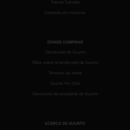
Tutorial Tuesday
0
0
Contacta con nosotros
(
l
l
a
m
DÓNDE COMPRAR
a
d
Tienda web de Suunto
a
g
FAQs sobre la tienda web de Suunto
r
Términos de Venta
a
t
Suunto Pro Club
u
i
Descuento de estudiante de Suunto
t
a
)
s
i
ACERCA DE SUUNTO
t