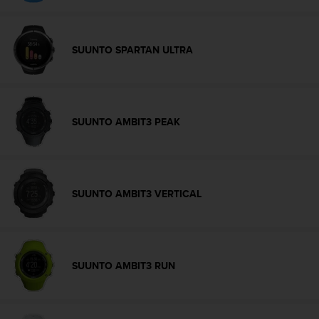
c
o
n
SUUNTO SPARTAN ULTRA
t
a
c
t
o
SUUNTO AMBIT3 PEAK
c
o
n
e
l
SUUNTO AMBIT3 VERTICAL
d
e
p
a
r
SUUNTO AMBIT3 RUN
t
a
m
e