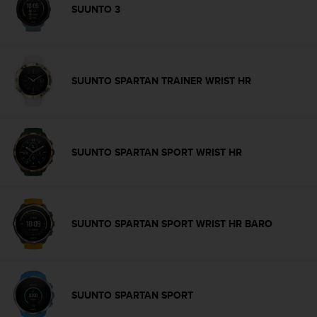
d
SUUNTO 3
e
a
c
c
e
SUUNTO SPARTAN TRAINER WRIST HR
s
i
b
i
l
SUUNTO SPARTAN SPORT WRIST HR
i
d
a
d
.
SUUNTO SPARTAN SPORT WRIST HR BARO
P
o
n
t
e
SUUNTO SPARTAN SPORT
e
n