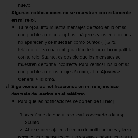
c
nuevo.
o
Algunas notificaciones no se muestran correctamente
n
en mi reloj.
t
Tu reloj Suunto muestra mensajes de texto en idiomas
e
n
compatibles con tu reloj. Las imágenes y los emoticonos
i
no aparecen y se muestran como puntos (...).
Si tu
d
teléfono utiliza una configuración de idioma incompatible
o
con tu reloj Suunto, es posible que los mensajes se
w
muestren de forma incorrecta. Para verificar los idiomas
e
b
compatibles con los relojes Suunto, abre
Ajustes >
(
General > Idioma
.
W
Sigo viendo las notificaciones en mi reloj incluso
e
después de leerlas en el teléfono.
b
Para que las notificaciones se borren de tu reloj,
C
o
n
asegúrate de que tu reloj está conectado a la app
t
Suunto.
e
Abre el mensaje en el centro de notificaciones y léelo.
n
Nota
: Al leer mensajes en tu dispositivo móvil mientras tu