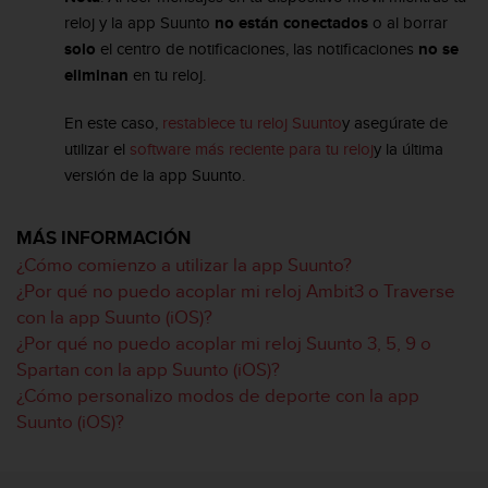
t
reloj y la app Suunto
no están conectados
o al borrar
A
c
solo
el centro de notificaciones, las notificaciones
no se
c
eliminan
en tu reloj.
e
s
En este caso,
restablece tu reloj Suunto
y asegúrate de
s
utilizar el
software más reciente para tu reloj
y la última
i
versión de la app Suunto.
b
i
l
MÁS INFORMACIÓN
i
¿Cómo comienzo a utilizar la app Suunto?
t
y
¿Por qué no puedo acoplar mi reloj Ambit3 o Traverse
G
con la app Suunto (iOS)?
u
¿Por qué no puedo acoplar mi reloj Suunto 3, 5, 9 o
i
Spartan con la app Suunto (iOS)?
d
¿Cómo personalizo modos de deporte con la app
e
l
Suunto (iOS)?
i
n
e