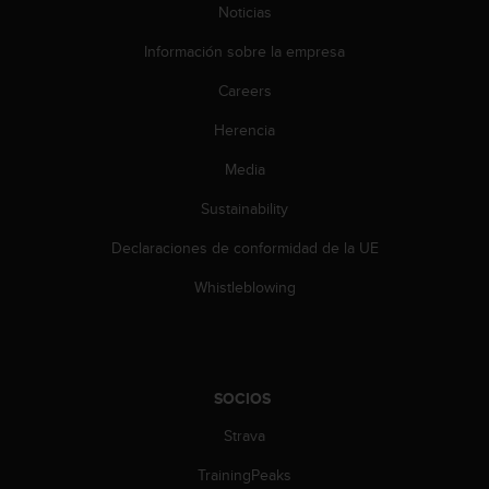
i
Noticias
e
n
Información sobre la empresa
e
Careers
s
a
Herencia
l
g
Media
ú
n
Sustainability
p
r
Declaraciones de conformidad de la UE
o
Whistleblowing
b
l
e
m
a
SOCIOS
p
a
Strava
r
a
TrainingPeaks
a