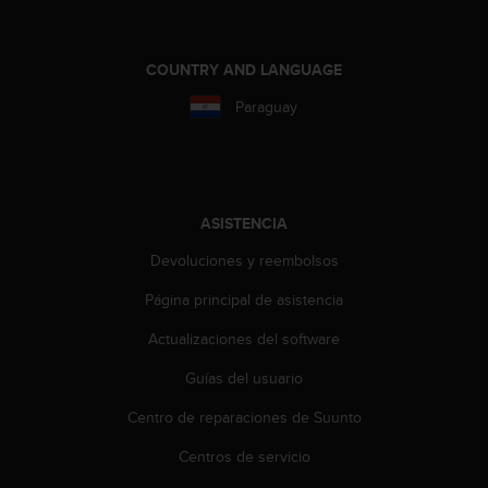
e
n
E
E
COUNTRY AND LANGUAGE
.
Paraguay
U
U
.
e
n
ASISTENCIA
e
Devoluciones y reembolsos
l
+
Página principal de asistencia
1
8
Actualizaciones del software
5
5
Guías del usuario
2
5
Centro de reparaciones de Suunto
8
Centros de servicio
0
9