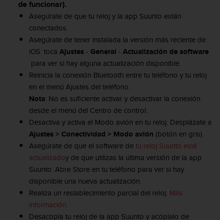
de funcionar).
t
Asegúrate de que tu reloj y la app Suunto están
a
conectados.
s
d
Asegúrate de tener instalada la versión más reciente de
e
iOS: toca
Ajustes
-
General
-
Actualización de software
a
para ver si hay alguna actualización disponible.
c
Reinicia la conexión Bluetooth entre tu teléfono y tu reloj
c
en el menú Ajustes del teléfono.
e
s
Nota
: No es suficiente activar y desactivar la conexión
i
desde el menú del Centro de control.
b
Desactiva y activa el Modo avión en tu reloj. Desplázate a
i
Ajustes > Conectividad > Modo avión
(botón en gris).
l
Asegúrate de que el software de
tu reloj Suunto esté
i
d
actualizado
y de que utilizas la última versión de la app
a
Suunto. Abre Store en tu teléfono para ver si hay
d
disponible una nueva actualización.
p
Realiza un restablecimiento parcial del reloj.
Más
a
información
.
r
a
Desacopla tu reloj de la app Suunto y acóplalo de