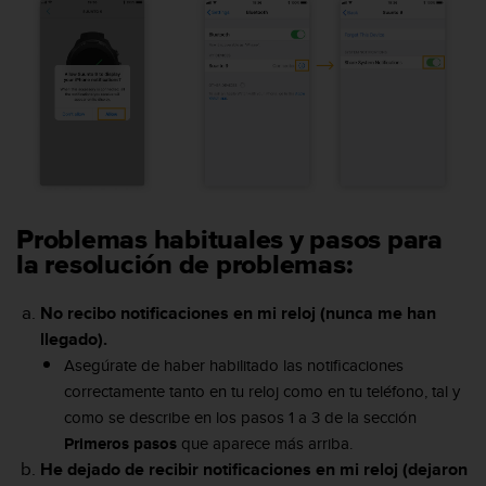
i
o
w
e
b
d
e
a
c
u
e
Problemas habituales y pasos para
r
la resolución de problemas:
d
o
c
No recibo notificaciones en mi reloj (nunca me han
o
llegado).
n
Asegúrate de haber habilitado las notificaciones
l
correctamente tanto en tu reloj como en tu teléfono, tal y
a
como se describe en los pasos 1 a 3 de la sección
s
P
Primeros pasos
que aparece más arriba.
a
He dejado de recibir notificaciones en mi reloj (dejaron
u