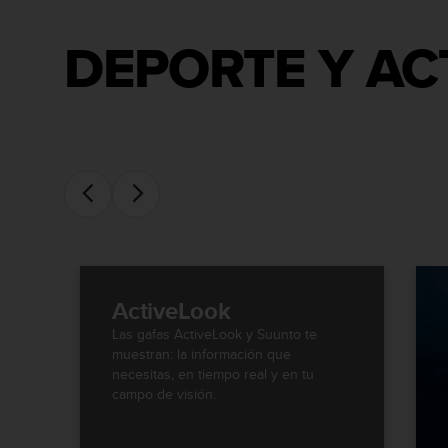
s
,
DEPORTE Y AC
W
C
A
G
)
2
.
0
y
o
t
r
a
ActiveLook
s
n
Las gafas ActiveLook y Suunto te
o
muestran: la información que
r
necesitas, en tiempo real y en tu
m
campo de visión.
a
s