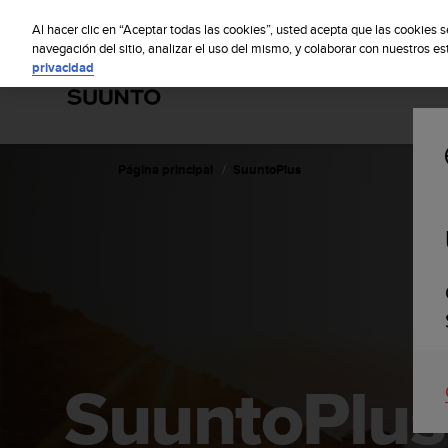
S
S
u
Al hacer clic en “Aceptar todas las cookies”, usted acepta que las cookies 
u
navegación del sitio, analizar el uso del mismo, y colaborar con nuestros e
privacidad
n
t
o
m
a
n
Página principal
SuuntoPlus
t
i
e
n
e
s
u
c
o
m
SuuntoPlus
p
r
o