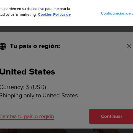
uscribete a nuestro boletín y obtén un 5% de descuento
| Fácil devoluci
se guarden en su dispositivo para mejorar la
Configuración de 
studios para marketing.
Cookies
Política de
Tu país o región:
United States
Currency: $ (USD)
Shipping only to United States
™
Cambia tu país o región
Continuar