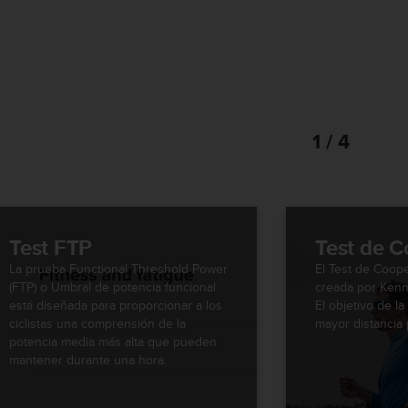
1 / 4
Test FTP
Test de 
La prueba Functional Threshold Power
El Test de Coope
(FTP) o Umbral de potencia funcional
creada por Kenn
está diseñada para proporcionar a los
El objetivo de la
ciclistas una comprensión de la
mayor distancia 
potencia media más alta que pueden
mantener durante una hora.