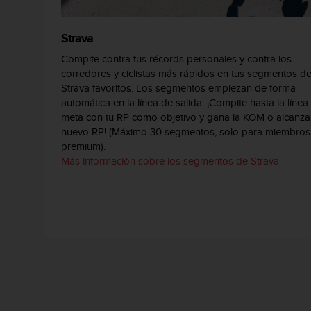
t
A
c
Strava
c
e
Compite contra tus récords personales y contra los
s
corredores y ciclistas más rápidos en tus segmentos d
s
Strava favoritos. Los segmentos empiezan de forma
i
automática en la línea de salida. ¡Compite hasta la línea
b
meta con tu RP como objetivo y gana la KOM o alcanza
i
nuevo RP! (Máximo 30 segmentos, solo para miembros
l
premium).
i
Más información sobre los segmentos de Strava
t
y
G
u
i
d
e
l
i
n
e