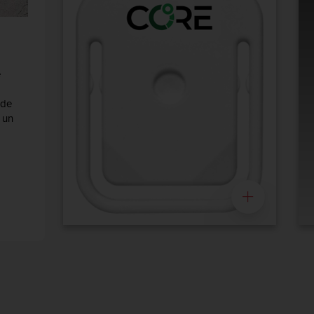
e
 de
 un