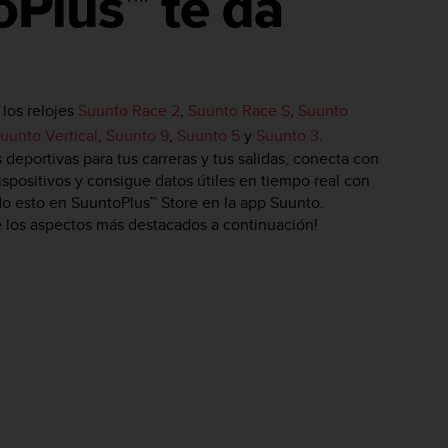
Plus™ te da
los relojes
Suunto Race 2
,
Suunto Race S
,
Suunto
uunto Vertical
,
Suunto 9
,
Suunto 5
y
Suunto 3
.
deportivas para tus carreras y tus salidas, conecta con
positivos y consigue datos útiles en tiempo real con
do esto en SuuntoPlus™ Store en la app Suunto.​
 los aspectos más destacados a continuación!