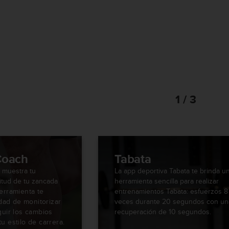
1 / 3
Coach
Tabata
 muestra tu
La app deportiva Tabata te brinda u
gitud de tu zancada
herramienta sencilla para realizar
erramienta te
entrenamientos Tabata: esfuerzos 8
idad de monitorizar
veces durante 20 segundos con un
guir los cambios
recuperación de 10 segundos.
u estilo de carrera.