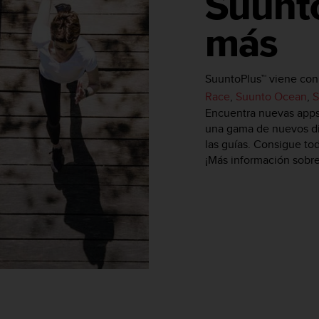
Suunto
más
SuuntoPlus™ viene con 
Race
,
Suunto Ocean
,
S
Encuentra nuevas apps 
una gama de nuevos dis
las guías. Consigue to
¡Más información sobre