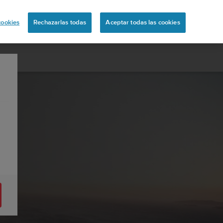
ón
cookies
Rechazarlas todas
Aceptar todas las cookies