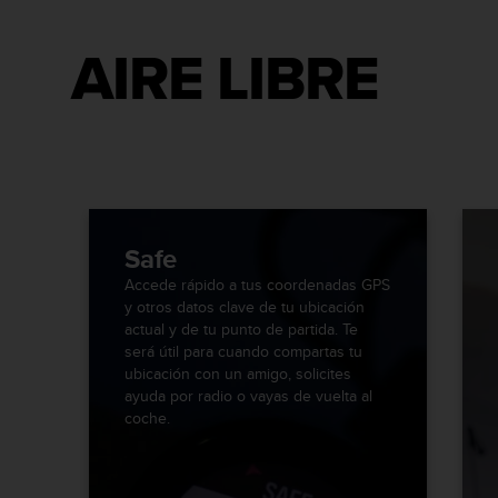
i
o
w
AIRE LIBRE
e
b
d
e
a
c
u
e
r
Safe
d
Accede rápido a tus coordenadas GPS
o
y otros datos clave de tu ubicación
c
actual y de tu punto de partida. Te
o
será útil para cuando compartas tu
n
ubicación con un amigo, solicites
l
ayuda por radio o vayas de vuelta al
a
coche.
s
P
a
u