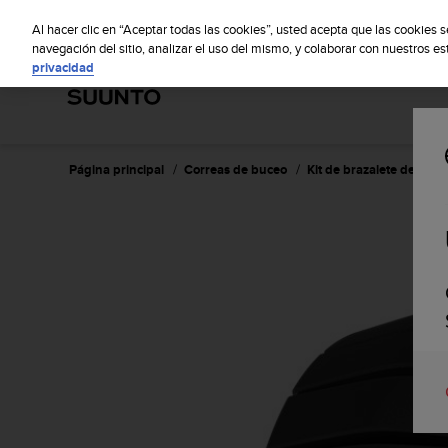
S
S
u
Al hacer clic en “Aceptar todas las cookies”, usted acepta que las cookies 
u
navegación del sitio, analizar el uso del mismo, y colaborar con nuestros e
privacidad
n
t
o
m
a
n
Página principal
Correas de buceo
Kit de brazalete de tita
t
i
e
n
e
s
u
c
o
m
p
r
o