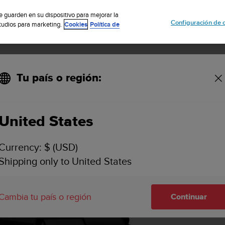
uscribete a nuestro boletín y obtén un 5% de descuento
| Fácil devoluci
se guarden en su dispositivo para mejorar la
Configuración de 
studios para marketing.
Cookies
Política de
Tu país o región:
nio negro Suunto DX
United States
Currency: $ (USD)
Shipping only to United States
Cambia tu país o región
Continuar