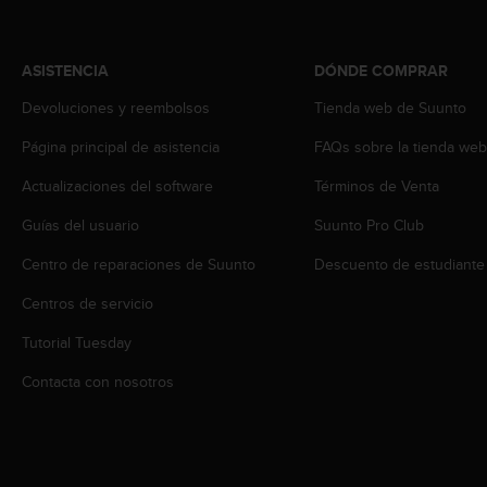
t
A
c
c
ASISTENCIA
DÓNDE COMPRAR
e
Devoluciones y reembolsos
Tienda web de Suunto
s
s
Página principal de asistencia
FAQs sobre la tienda we
i
b
Actualizaciones del software
Términos de Venta
i
l
Guías del usuario
Suunto Pro Club
i
t
Centro de reparaciones de Suunto
Descuento de estudiante
y
Centros de servicio
G
u
Tutorial Tuesday
i
d
Contacta con nosotros
e
l
i
n
e