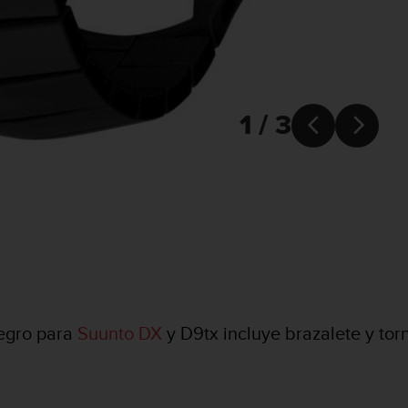
1 / 3


negro para
Suunto DX
y D9tx incluye brazalete y torn