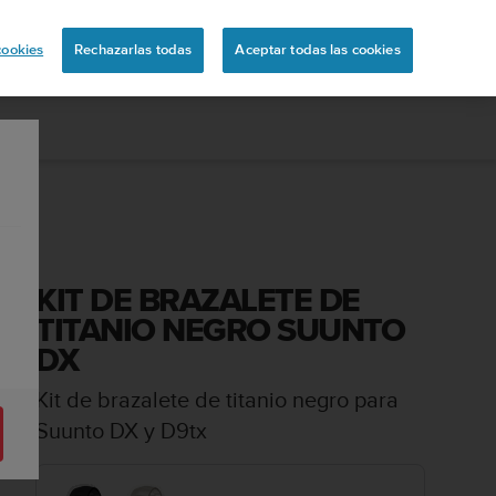
ón
cookies
Rechazarlas todas
Aceptar todas las cookies
KIT DE BRAZALETE DE
TITANIO NEGRO SUUNTO
DX
Kit de brazalete de titanio negro para
Suunto DX y D9tx