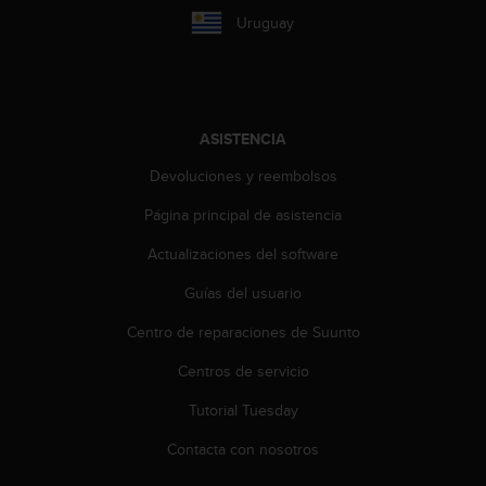
t
Uruguay
a
s
d
e
a
ASISTENCIA
c
c
Devoluciones y reembolsos
e
s
Página principal de asistencia
i
Actualizaciones del software
b
i
Guías del usuario
l
i
Centro de reparaciones de Suunto
d
a
Centros de servicio
d
p
Tutorial Tuesday
a
Contacta con nosotros
r
a