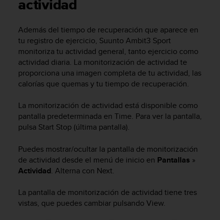
m
actividad
i
s
Además del tiempo de recuperación que aparece en
o
tu registro de ejercicio,
Suunto Ambit3 Sport
d
e
monitoriza tu actividad general, tanto ejercicio como
a
actividad diaria. La monitorización de actividad te
l
proporciona una imagen completa de tu actividad, las
c
calorías que quemas y tu tiempo de recuperación.
a
n
La monitorización de actividad está disponible como
z
pantalla predeterminada en
Time
. Para ver la pantalla,
a
pulsa
Start Stop
(última pantalla).
r
e
l
Puedes mostrar/ocultar la pantalla de monitorización
n
de actividad desde el menú de inicio en
Pantallas
»
i
Actividad
. Alterna con
Next
.
v
e
La pantalla de monitorización de actividad tiene tres
l
vistas, que puedes cambiar pulsando
View
.
d
e