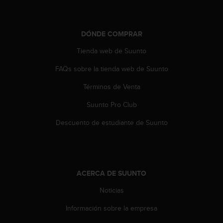
c
o
n
DÓNDE COMPRAR
t
e
Tienda web de Suunto
n
i
FAQs sobre la tienda web de Suunto
d
o
Términos de Venta
w
e
Suunto Pro Club
b
Descuento de estudiante de Suunto
(
W
e
b
C
ACERCA DE SUUNTO
o
n
Noticias
t
e
Información sobre la empresa
n