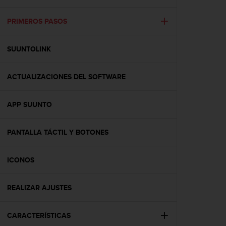
m
i
s
PRIMEROS PASOS
o
d
SUUNTOLINK
e
a
l
ACTUALIZACIONES DEL SOFTWARE
c
a
n
APP SUUNTO
z
a
r
PANTALLA TÁCTIL Y BOTONES
e
l
ICONOS
n
i
v
REALIZAR AJUSTES
e
l
d
CARACTERÍSTICAS
e