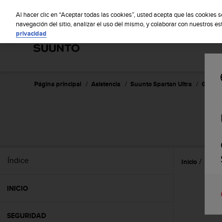
S
S
u
Al hacer clic en “Aceptar todas las cookies”, usted acepta que las cookies 
u
navegación del sitio, analizar el uso del mismo, y colaborar con nuestros e
privacidad
n
t
o
m
a
n
Página principal
Asistencia
Suunto Spartan Ultra
Guía de
t
i
e
n
e
s
u
Índice
Inicio
Prime
c
o
m
INICIO
p
r
o
SEGURIDAD