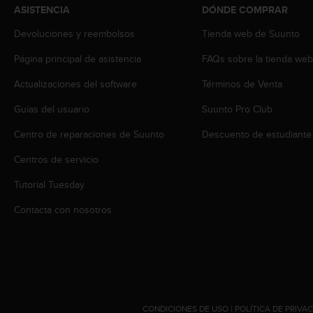
ASISTENCIA
DÓNDE COMPRAR
t
a
Devoluciones y reembolsos
Tienda web de Suunto
s
d
Página principal de asistencia
FAQs sobre la tienda we
e
a
Actualizaciones del software
Términos de Venta
c
Guías del usuario
Suunto Pro Club
c
e
Centro de reparaciones de Suunto
Descuento de estudiante
s
i
Centros de servicio
b
i
Tutorial Tuesday
l
i
Contacta con nosotros
d
a
d
p
a
r
a
CONDICIONES DE USO
|
POLÍTICA DE PRIVA