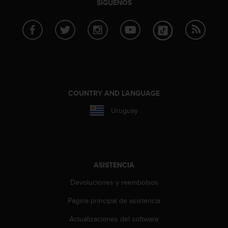
i
SÍGUENOS
o
w
e
b
d
e
a
c
COUNTRY AND LANGUAGE
u
e
Uruguay
r
d
o
c
o
ASISTENCIA
n
l
Devoluciones y reembolsos
a
s
Página principal de asistencia
P
a
Actualizaciones del software
u