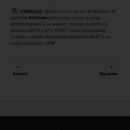
c
o
Selecciona el ajuste de bloqueo de
CONSEJO:
n
botones
Acciones
para evitar iniciar o parar
f
accidentalmente tu registro. Incluso cuando los
o
botones
BACK LAP
y
START
están bloqueados,
r
puedes cambiar de pantalla pulsando
NEXT
y las
m
vistas pulsando
VIEW
.
i
d
a
d
A
A
Anterior
Siguiente
e
n
e
s
t
e
s
i
t