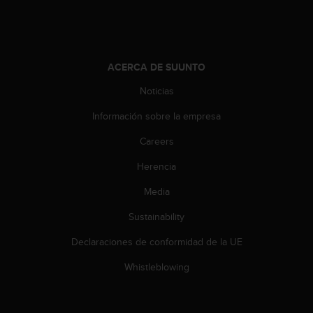
c
o
n
t
e
ACERCA DE SUUNTO
n
i
Noticias
d
Información sobre la empresa
o
w
Careers
e
b
Herencia
(
W
Media
e
b
Sustainability
C
Declaraciones de conformidad de la UE
o
n
Whistleblowing
t
e
n