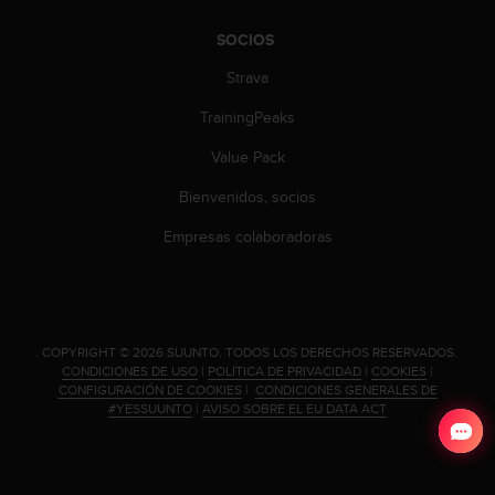
t
A
SOCIOS
c
c
Strava
e
s
TrainingPeaks
s
i
Value Pack
b
Bienvenidos, socios
i
l
Empresas colaboradoras
i
t
y
G
u
.
COPYRIGHT © 2026 SUUNTO.
TODOS LOS DERECHOS RESERVADOS.
i
CONDICIONES DE USO
|
POLÍTICA DE PRIVACIDAD
|
COOKIES
|
d
CONFIGURACIÓN DE COOKIES
|
CONDICIONES GENERALES DE
e
#YESSUUNTO
|
AVISO SOBRE EL EU DATA ACT
l
i
n
e