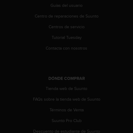
t
Guías del usuario
a
Centro de reparaciones de Suunto
s
d
Centros de servicio
e
a
Tutorial Tuesday
c
c
Contacta con nosotros
e
s
i
b
i
DÓNDE COMPRAR
l
i
Tienda web de Suunto
d
FAQs sobre la tienda web de Suunto
a
d
Términos de Venta
p
a
Suunto Pro Club
r
a
Descuento de estudiante de Suunto