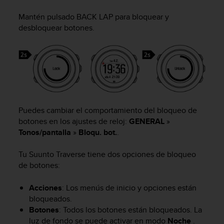
m
i
Mantén pulsado
BACK LAP
para bloquear y
s
desbloquear botones.
o
d
e
a
l
c
a
n
Puedes cambiar el comportamiento del bloqueo de
z
botones en los ajustes de reloj:
GENERAL
»
a
r
Tonos/pantalla
»
Bloqu. bot.
.
e
l
Tu
Suunto Traverse
tiene dos opciones de bloqueo
n
de botones:
i
v
Acciones
: Los menús de inicio y opciones están
e
bloqueados.
l
Botones
: Todos los botones están bloqueados. La
d
luz de fondo se puede activar en modo
Noche
.
e